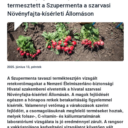
termesztett a Szupermenta a szarvasi
Növényfajta-kísérleti Állomáson
2025. június 13, péntek
A Szupermenta tavaszi terméktesztjén vizsgált
retekvetőmagokat a Nemzeti Élelmiszerlánc-biztonsági
Hivatal szakemberei elvetették a hivatal szarvasi
Növényfajta-kísérleti Állomásán. A magok fejlődését
egészen a hónapos retkek betakarításáig figyelemmel
kísérték. Valamennyi vetőmag a várakozások szerint
fejlődött, a csomagolásuknak megfelelő terméseket hoztak,
melyek folsav-, C-vitamin- és káliumtartalmának
laboratóriumi vizsgálata is jó eredménnyel zárult. A rangsor
a vakkóstolásos kedveltségi vizsgálatot követően vált