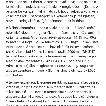
A hónapos retkek április közepére egytől egyig meghozták a
terméseiket, melyek az elvárásoknak megfelelően fejlődtek. A
betakarításkor szemmel látható volt, hogy melyek a korai és a
késői érésűek. Összességében a vetőmagok jól vizsgáztak,
hiszen mindegyikből az ígért hónapos retek fejlődött.
A Nébih laboratóriumában a szakemberek – két késői érésű
retek kivételével – megmérték a termések folsav-, C-vitamin- és
káliumtartalmát. A hónapos retkek átlagosan 14,45 μg/100g
folsavat, 9,4 mg/100g C-vitamint és 305,67 mg/100g káliumot
tartalmaztak. Az ajánlott napi beviteli érték folsav esetében 200
μg, C-vitaminból 80 mg, káliumból pedig 2000 mg (NNGYK),
tehát ebben a tekintetben a termésekben mért mennyiségek
alacsonynak mondhatóak. Az FDA (U.S. Food and Drug
Administration) által meghatározott 200-400 mg/100g érték
alapján azonban a magas káliumtartalmú élelmiszerek közé
sorolhatóak.
A terméktesztek egyik legnépszerűbb mozzanata a kedveltségi
vizsgálat, mely ez esetben sem maradhatott el. Szakértő és
laikus kóstolók pontozták a terméseket és az értékelésük
alapján alakult ki a végső rangsor. A dobogó legfelső fokára a
Cherry Belle (Garafarm) került, második helyezést ért el az
Óriás vaj (Gara Seed), a harmadik helyen pedig az Escala