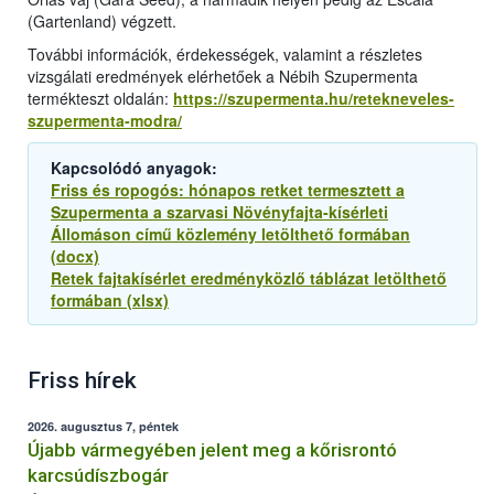
(Gartenland) végzett.
További információk, érdekességek, valamint a részletes
vizsgálati eredmények elérhetőek a Nébih Szupermenta
termékteszt oldalán:
https://szupermenta.hu/retekneveles-
szupermenta-modra/
Kapcsolódó anyagok:
Friss és ropogós: hónapos retket termesztett a
Szupermenta a szarvasi Növényfajta-kísérleti
Állomáson című közlemény letölthető formában
(docx)
Retek fajtakísérlet eredményközlő táblázat letölthető
formában (xlsx)
Friss hírek
2026. augusztus 7, péntek
Újabb vármegyében jelent meg a kőrisrontó
karcsúdíszbogár