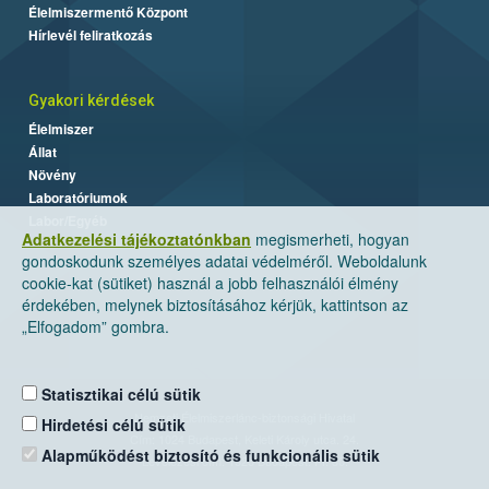
Élelmiszermentő Központ
Hírlevél feliratkozás
Gyakori kérdések
Élelmiszer
Állat
Növény
Laboratóriumok
Labor/Egyéb
Adatkezelési tájékoztatónkban
megismerheti, hogyan
gondoskodunk személyes adatai védelméről. Weboldalunk
cookie-kat (sütiket) használ a jobb felhasználói élmény
érdekében, melynek biztosításához kérjük, kattintson az
„Elfogadom” gombra.
Statisztikai célú sütik
Nemzeti Élelmiszerlánc-biztonsági Hivatal
Hirdetési célú sütik
Cím: 1024 Budapest, Keleti Károly utca. 24.
Alapműködést biztosító és funkcionális sütik
Levelezési cím: 1525 Budapest. Pf. 30.