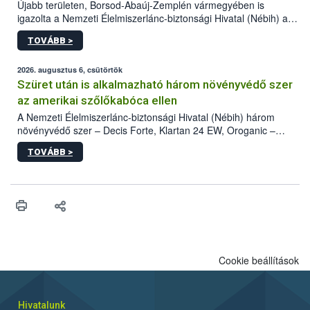
Újabb területen, Borsod-Abaúj-Zemplén vármegyében is
igazolta a Nemzeti Élelmiszerlánc-biztonsági Hivatal (Nébih) a
kőrisrontó karcsúdíszbogár (Agrilus planipennis) jelenlétét. A
TOVÁBB >
kártevőt nem csak színcsapdában találták meg, de már fertőzött
fában is azonosították. A növényvédelmi szakemberek folytatják
az intenzív felderítést, emellett az intézkedéseket a szlovák
2026. augusztus 6, csütörtök
hatósággal is összehangolják a terjedés megállítása érdekében.
Szüret után is alkalmazható három növényvédő szer
az amerikai szőlőkabóca ellen
A Nemzeti Élelmiszerlánc-biztonsági Hivatal (Nébih) három
növényvédő szer – Decis Forte, Klartan 24 EW, Oroganic –
engedélyokiratát módosította, így azok a szüretet követően,
TOVÁBB >
egészen a vesszőérettség (BBCH 91) stádiumáig
felhasználhatóak a szőlőben. A kiterjesztések célja, hogy a korai
érésű szőlőkben is legyen lehetőség a károsító elleni további
védekezésre. Az Oroganic készítmény kis kiszerelésben kiskerti
felhasználók számára is elérhető és ökológiai termesztésben is
engedélyezett.
Cookie beállítások
Hivatalunk