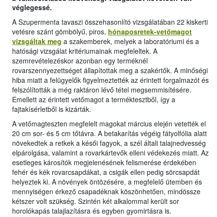
véglegessé.
A Szupermenta tavaszi összehasonlító vizsgálatában 22 kiskerti
vetésre szánt gömbölyű, piros,
hónaposretek-vetőmagot
vizsgáltak meg
a szakemberek, melyek a laboratóriumi és a
hatósági vizsgálat kritériumainak megfeleltek. A
szemrevételezéskor azonban egy terméknél
rovarszennyezettséget állapítottak meg a szakértők. A minőségi
hiba miatt a felügyelők figyelmeztették az érintett forgalmazót és
felszólították a még raktáron lévő tétel megsemmisítésére.
Emellett az érintett vetőmagot a terméktesztből, így a
fajtakísérletből is kizárták.
A vetőmagteszten megfelelt magokat március elején vetették el
20 cm sor- és 5 cm tőtávra. A betakarítás végéig fátyolfólia alatt
növekedtek a retkek a késői fagyok, a szél általi talajnedvesség
elpárolgása, valamint a rovarkártevők elleni védekezés miatt. Az
esetleges károsítók megjelenésének felismerése érdekében
fehér és kék rovarcsapdákat, a csigák ellen pedig sörcsapdát
helyeztek ki. A növények öntözésére, a megfelelő ütemben és
mennyiségen érkező csapadéknak köszönhetően, mindössze
kétszer volt szükség. Szintén két alkalommal került sor
horolókapás talajlazításra és egyben gyomirtásra is.