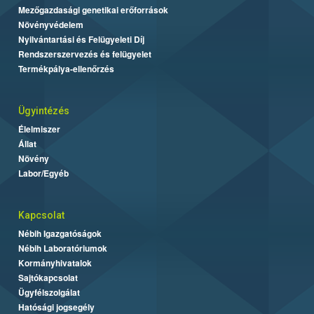
Mezőgazdasági genetikai erőforrások
Növényvédelem
Nyilvántartási és Felügyeleti Díj
Rendszerszervezés és felügyelet
Termékpálya-ellenőrzés
Ügyintézés
Élelmiszer
Állat
Növény
Labor/Egyéb
Kapcsolat
Nébih Igazgatóságok
Nébih Laboratóriumok
Kormányhivatalok
Sajtókapcsolat
Ügyfélszolgálat
Hatósági jogsegély