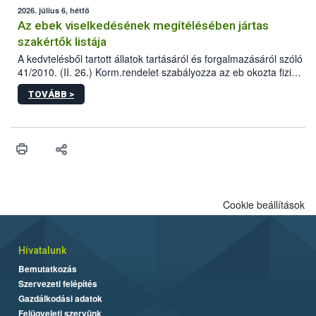
2026. július 6, hétfő
Az ebek viselkedésének megítélésében jártas
szakértők listája
A kedvtelésből tartott állatok tartásáról és forgalmazásáról szóló
41/2010. (II. 26.) Korm.rendelet szabályozza az eb okozta fizikai
sérülés, illetve ennek veszélye keletkezésekor felmerülő
TOVÁBB >
hatósági feladatokat, valamint a veszélyes eb tartását és annak
engedélyezését. Ezen eljárások során szükség esetén be kell
vonni az ebek viselkedésének megítélésében jártas szakértőt.
Cookie beállítások
Hivatalunk
Bemutatkozás
Szervezeti felépítés
Gazdálkodási adatok
Felügyeleti szervünk