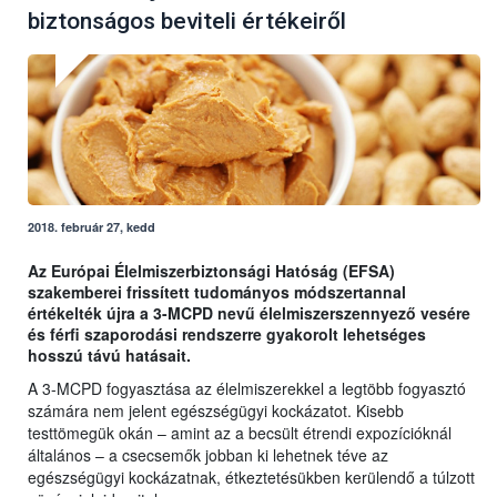
biztonságos beviteli értékeiről
2018. február 27, kedd
Az Európai Élelmiszerbiztonsági Hatóság (EFSA)
szakemberei frissített tudományos módszertannal
értékelték újra a 3-MCPD nevű élelmiszerszennyező vesére
és férfi szaporodási rendszerre gyakorolt lehetséges
hosszú távú hatásait.
A 3-MCPD fogyasztása az élelmiszerekkel a legtöbb fogyasztó
számára nem jelent egészségügyi kockázatot. Kisebb
testtömegük okán – amint az a becsült étrendi expozícióknál
általános – a csecsemők jobban ki lehetnek téve az
egészségügyi kockázatnak, étkeztetésükben kerülendő a túlzott