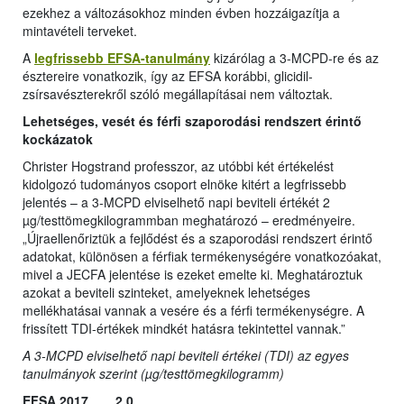
ezekhez a változásokhoz minden évben hozzáigazítja a
mintavételi terveket.
A
legfrissebb EFSA-tanulmány
kizárólag a 3-MCPD-re és az
észtereire vonatkozik, így az EFSA korábbi, glicidil-
zsírsavészterekről szóló megállapításai nem változtak.
Lehetséges, vesét és férfi szaporodási rendszert érintő
kockázatok
Christer Hogstrand professzor, az utóbbi két értékelést
kidolgozó tudományos csoport elnöke kitért a legfrissebb
jelentés – a 3-MCPD elviselhető napi beviteli értékét 2
µg/testtömegkilogrammban meghatározó – eredményeire.
„Újraellenőriztük a fejlődést és a szaporodási rendszert érintő
adatokat, különösen a férfiak termékenységére vonatkozóakat,
mivel a JECFA jelentése is ezeket emelte ki. Meghatároztuk
azokat a beviteli szinteket, amelyeknek lehetséges
mellékhatásai vannak a vesére és a férfi termékenységre. A
frissített TDI-értékek mindkét hatásra tekintettel vannak.”
A 3-MCPD elviselhető napi beviteli értékei (TDI) az egyes
tanulmányok szerint (µg/testtömegkilogramm)
EFSA 2017
2.0