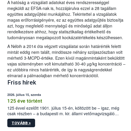
A hatóság a vizsgálati adatokat éves rendszerességgel
megküldi az EFSA-nak is, hozzájárulva ezzel a 28 tagállam
együttes adatgyűjtési munkájához. Tekintettel a vizsgálatok
magas erőforrásigényére, ez az együttes adatgyűjtés biztosítja
azt, hogy megfelelő mennyiségű és minőségű adat álljon
rendelkezésre ahhoz, hogy statisztikailag értékelhető és
tudományosan megalapozott kockázatértékelés készülhessen.
A Nébih a 2014 óta végzett vizsgálatai során határérték feletti
mintát eddig nem talált, mindössze néhány szójaszószban volt
mérhető 3-MCPD-értéke. Ezen kívül magánmintaként beküldött
vajas süteményben volt kimutatható 30-40 µg/kg koncentráció –
ez utóbbira nincs határérték, de így is nagyságrendekkel
elmarad a pálmaolajban mérhető koncentrációtól.
Friss hírek
2026. július 15, szerda
125 éve történt
125 évvel ezelőtt 1901. július 15-én, költözött be – igaz, még
csak részben – a budapesti m. kir. állami vetőmagvizsgáló
állomás a Kis Rókus utca 15. szám alatti, Czigler Győző által
TOVÁBB >
tervezett új épületébe.