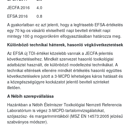
JECFA 2016
4.0
EFSA 2016
0.8
A gyakorlatban ez azt jelenti, hogy a legfrissebb EFSA-értékelés
egy 70 kg-os vásárló elviselhető napi beviteli értékét napi
mintegy 100 g mogyorókrém elfogyasztásában határozza meg.
Különböző technikai hátterek, hasonló végkövetkeztetések
Az EFSA új TDI-értékei közelebb vannak a JECFA-jelentés
következtetéseihez. Mindkét szervezet hasonló toxikológiai
adatbázist használt, de különböző modellezési technikákat. A
technikai eltérések ellenére mindkét értékelés hasonló együttes
következtetésekre jutott a 3-MCPD lehetséges káros hatásait és
a közegészségügyre kockázatot jelentő beviteli szinteket
illetően.
A Nébih szerepvállalása
Hazánkban a Nébih Élelmiszer Toxikológiai Nemzeti Referencia
Laboratórium is végez 3-MCPD-tartalomvizsgálatokat,
szójaszósz- és margarinmintákból (MSZ EN 14573:2005 jelzésű
szabványos módszer).