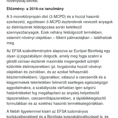
növényiolaj-bevitel.
Előzmény: a 2016-os tanulmány
A 3-monoklórpropán-diol (3-MCPD) és a hozzá hasonló
szerkezetű, együttesen 3-MCPD-észtereknek nevezett anyagok
az élelmiszerek feldolgozása során keletkező
szennyezőanyagok. Ezek néhány feldolgozott termékben,
valamint növényi olajokban – főként pálmaolajban – találhatóak
meg.
Az EFSA szakvéleményére alapozva az Európai Bizottság egy
olyan új jogszabályon dolgozik, amely meg fogja szabni a
glicidil-zsírsav-észterek maximális megengedett szintjét
különféle élelmiszerekben (pl. forgalomba hozott növényi
olajokban és zsírokban, és az azokat felhasználó
késztermékekben). Ugyanakkor, válaszul a csecsemők és a
kisgyermekek tekintetében felmerült esetleges egészségügyi
aggodalmakra, a szabályozás várhatóan igen szigorú
határértékeket fog megállapítani az anyatej-helyettesítő
tápszerekben, csecsemőtápszerekben, a táplálékkiegészítő
formulákban és az ezekhez hasonló termékkategóriákban.
A Nébih figyelemmel kíséri az EFSA tudományos
kockázatbecsléseit és a Bizottság jogszabályváltozásait is, és