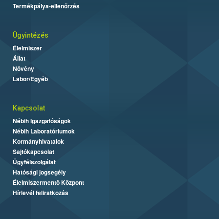
Termékpálya-ellenőrzés
Ügyintézés
Élelmiszer
Állat
Növény
Labor/Egyéb
Kapcsolat
Nébih Igazgatóságok
Nébih Laboratóriumok
Kormányhivatalok
Sajtókapcsolat
Ügyfélszolgálat
Hatósági jogsegély
Élelmiszermentő Központ
Hírlevél feliratkozás