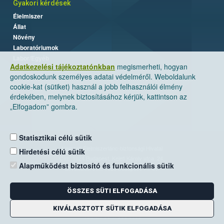
Gyakori kérdések
Élelmiszer
Állat
Növény
Laboratóriumok
Labor/Egyéb
Adatkezelési tájékoztatónkban
megismerheti, hogyan
gondoskodunk személyes adatai védelméről. Weboldalunk
cookie-kat (sütiket) használ a jobb felhasználói élmény
érdekében, melynek biztosításához kérjük, kattintson az
„Elfogadom” gombra.
Statisztikai célú sütik
Nemzeti Élelmiszerlánc-biztonsági Hivatal
Hirdetési célú sütik
Cím: 1024 Budapest, Keleti Károly utca. 24.
Alapműködést biztosító és funkcionális sütik
Levelezési cím: 1525 Budapest. Pf. 30.
ÖSSZES SÜTI ELFOGADÁSA
E-mail:
ugyfelszolgalat@nebih.gov.hu
Zöld szám: 06-80/263-244
KIVÁLASZTOTT SÜTIK ELFOGADÁSA
Telefon: 06-1/ 336-9000