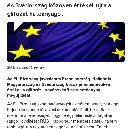
és Svédország közösen értékeli újra a
glifozát hatóanyagot
2019. március 15, péntek
Az EU Bizottság javaslatára Franciaország, Hollandia,
Magyarország és Svédország közös jelentéstevőként
értékeli a glifozát - növényvédő szer hatóanyag -
megújítását.
Az EU Bizottság azon hatóanyagok esetében, amelyek mögött
terjedelmes engedélyezési dokumentáció áll, biztosítani
szeretné a lehetőséget, hogy ne egy jelentéstevő tagállam
(angol rövidítése: RMS - rapporteur members state), hanem
több tagállam együttesen végezze az értékelést. Ennek