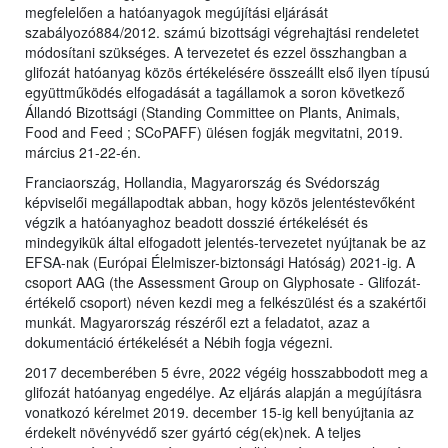
megfelelően a hatóanyagok megújítási eljárását
szabályozó884/2012. számú bizottsági végrehajtási rendeletet
módosítani szükséges. A tervezetet és ezzel összhangban a
glifozát hatóanyag közös értékelésére összeállt első ilyen típusú
együttműködés elfogadását a tagállamok a soron következő
Állandó Bizottsági (Standing Committee on Plants, Animals,
Food and Feed ; SCoPAFF) ülésen fogják megvitatni, 2019.
március 21-22-én.
Franciaország, Hollandia, Magyarország és Svédország
képviselői megállapodtak abban, hogy közös jelentéstevőként
végzik a hatóanyaghoz beadott dosszié értékelését és
mindegyikük által elfogadott jelentés-tervezetet nyújtanak be az
EFSA-nak (Európai Élelmiszer-biztonsági Hatóság) 2021-ig. A
csoport AAG (the Assessment Group on Glyphosate - Glifozát-
értékelő csoport) néven kezdi meg a felkészülést és a szakértői
munkát. Magyarország részéről ezt a feladatot, azaz a
dokumentáció értékelését a Nébih fogja végezni.
2017 decemberében 5 évre, 2022 végéig hosszabbodott meg a
glifozát hatóanyag engedélye. Az eljárás alapján a megújításra
vonatkozó kérelmet 2019. december 15-ig kell benyújtania az
érdekelt növényvédő szer gyártó cég(ek)nek. A teljes