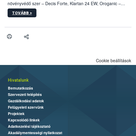
növényvédő szer – Decis Forte, Klartan 24 EW, Oroganic –
engedélyokiratát módosította, így azok a szüretet követően,
TOVÁBB >
egészen a vesszőérettség (BBCH 91) stádiumáig
felhasználhatóak a szőlőben. A kiterjesztések célja, hogy a korai
érésű szőlőkben is legyen lehetőség a károsító elleni további
védekezésre. Az Oroganic készítmény kis kiszerelésben kiskerti
felhasználók számára is elérhető és ökológiai termesztésben is
engedélyezett.
Cookie beállítások
Hivatalunk
Bemutatkozás
Szervezeti felépítés
Gazdálkodási adatok
Felügyeleti szervünk
Projektek
Kapcsolódó linkek
Adatkezelési tájékoztató
Akadálymentességi nyilatkozat