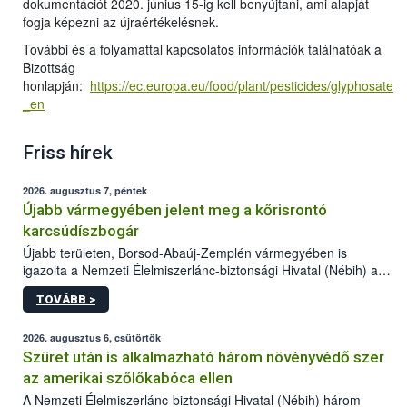
dokumentációt 2020. június 15-ig kell benyújtani, ami alapját
fogja képezni az újraértékelésnek.
További és a folyamattal kapcsolatos információk találhatóak a
Bizottság
honlapján:
https://ec.europa.eu/food/plant/pesticides/glyphosate
_en
Friss hírek
2026. augusztus 7, péntek
Újabb vármegyében jelent meg a kőrisrontó
karcsúdíszbogár
Újabb területen, Borsod-Abaúj-Zemplén vármegyében is
igazolta a Nemzeti Élelmiszerlánc-biztonsági Hivatal (Nébih) a
kőrisrontó karcsúdíszbogár (Agrilus planipennis) jelenlétét. A
TOVÁBB >
kártevőt nem csak színcsapdában találták meg, de már fertőzött
fában is azonosították. A növényvédelmi szakemberek folytatják
az intenzív felderítést, emellett az intézkedéseket a szlovák
2026. augusztus 6, csütörtök
hatósággal is összehangolják a terjedés megállítása érdekében.
Szüret után is alkalmazható három növényvédő szer
az amerikai szőlőkabóca ellen
A Nemzeti Élelmiszerlánc-biztonsági Hivatal (Nébih) három