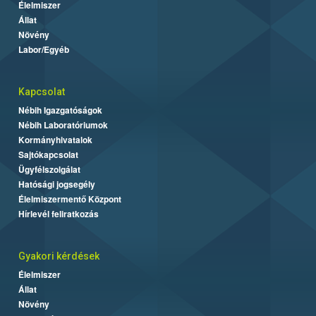
Élelmiszer
Állat
Növény
Labor/Egyéb
Kapcsolat
Nébih Igazgatóságok
Nébih Laboratóriumok
Kormányhivatalok
Sajtókapcsolat
Ügyfélszolgálat
Hatósági jogsegély
Élelmiszermentő Központ
Hírlevél feliratkozás
Gyakori kérdések
Élelmiszer
Állat
Növény