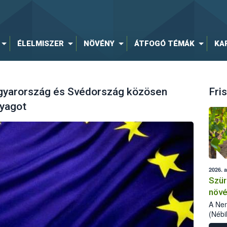
ÉLELMISZER
NÖVÉNY
ÁTFOGÓ TÉMÁK
KA
agyarország és Svédország közösen
Fris
nyagot
2026. 
Szür
növé
szől
A Nem
(Nébi
Klart