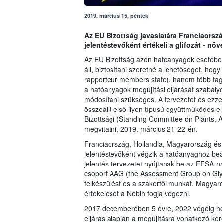
2019. március 15, péntek
Az EU Bizottság javaslatára Franciaorsz
jelentéstevőként értékeli a glifozát - n
Az EU Bizottság azon hatóanyagok esetébe
áll, biztosítani szeretné a lehetőséget, hog
rapporteur members state), hanem több tag
a hatóanyagok megújítási eljárását szabály
módosítani szükséges. A tervezetet és ezze
összeállt első ilyen típusú együttműködés 
Bizottsági (Standing Committee on Plants,
megvitatni, 2019. március 21-22-én.
Franciaország, Hollandia, Magyarország és
jelentéstevőként végzik a hatóanyaghoz bead
jelentés-tervezetet nyújtanak be az EFSA-na
csoport AAG (the Assessment Group on Glyp
felkészülést és a szakértői munkát. Magyaro
értékelését a Nébih fogja végezni.
2017 decemberében 5 évre, 2022 végéig ho
eljárás alapján a megújításra vonatkozó kér