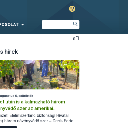
PCSOLAT
s hírek
augusztus 6, csütörtök
et után is alkalmazható három
nyvédő szer az amerikai
őkabóca ellen
zeti Élelmiszerlánc-biztonsági Hivatal
h) három növényvédő szer – Decis Forte,
an 24 EW, Oroganic – engedélyokiratát