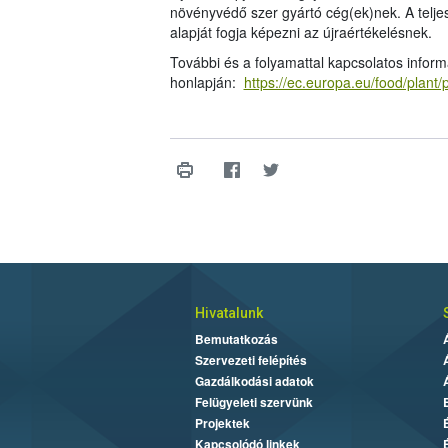
növényvédő szer gyártó cég(ek)nek. A teljes
alapját fogja képezni az újraértékelésnek.
További és a folyamattal kapcsolatos inform
honlapján:
https://ec.europa.eu/food/plant
Hivatalunk
Bemutatkozás
Szervezeti felépítés
Gazdálkodási adatok
Felügyeleti szervünk
Projektek
Kapcsolódó linkek