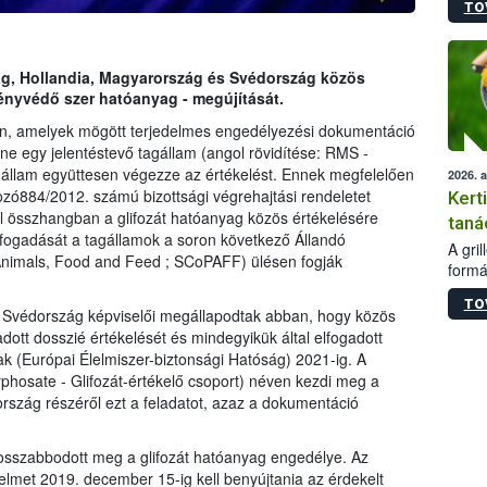
TO
módos
egész
felha
célja
ág, Hollandia, Magyarország és Svédország közös
lehet
övényvédő szer hatóanyag - megújítását.
Az Or
n, amelyek mögött terjedelmes engedélyezési dokumentáció
felha
y ne egy jelentéstevő tagállam (angol rövidítése: RMS -
terme
állam együttesen végezze az értékelést. Ennek megfelelően
2026. 
ozó884/2012. számú bizottsági végrehajtási rendeletet
Kert
l összhangban a glifozát hatóanyag közös értékelésére
taná
elfogadását a tagállamok a soron következő Állandó
A gri
 Animals, Food and Feed ; SCoPAFF) ülésen fogják
formá
romlá
TO
szapo
 Svédország képviselői megállapodtak abban, hogy közös
sütög
ott dosszié értékelését és mindegyikük által elfogadott
techni
k (Európai Élelmiszer-biztonsági Hatóság) 2021-ig. A
alapa
hosate - Glifozát-értékelő csoport) néven kezdi meg a
higié
rszág részéről ezt a feladatot, azaz a dokumentáció
hőkez
tárol
Hivat
sszabbodott meg a glifozát hatóanyag engedélye. Az
a biz
elmet 2019. december 15-ig kell benyújtania az érdekelt