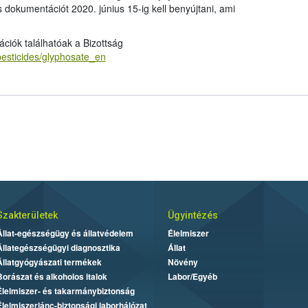
 dokumentációt 2020. június 15-ig kell benyújtani, ami
ációk találhatóak a Bizottság
/pesticides/glyphosate_en
Szakterületek
Ügyintézés
Állat-egészségügy és állatvédelem
Élelmiszer
Állategészségügyi diagnosztika
Állat
Állatgyógyászati termékek
Növény
Borászat és alkoholos italok
Labor/Egyéb
Élelmiszer- és takarmánybiztonság
Élelmiszerlánc-biztonsági laborhálózat