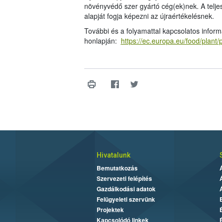
növényvédő szer gyártó cég(ek)nek. A teljes
alapját fogja képezni az újraértékelésnek.
További és a folyamattal kapcsolatos inform
honlapján:
https://ec.europa.eu/food/plant
Hivatalunk
Bemutatkozás
Szervezeti felépítés
Gazdálkodási adatok
Felügyeleti szervünk
Projektek
Kapcsolódó linkek