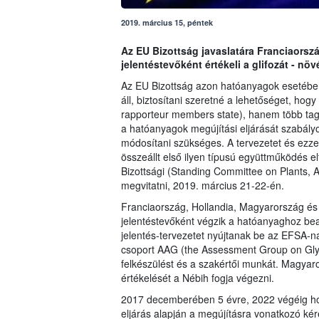
2019. március 15, péntek
Az EU Bizottság javaslatára Franciaorsz
jelentéstevőként értékeli a glifozát - n
Az EU Bizottság azon hatóanyagok esetébe
áll, biztosítani szeretné a lehetőséget, hog
rapporteur members state), hanem több tag
a hatóanyagok megújítási eljárását szabály
módosítani szükséges. A tervezetet és ezze
összeállt első ilyen típusú együttműködés 
Bizottsági (Standing Committee on Plants,
megvitatni, 2019. március 21-22-én.
Franciaország, Hollandia, Magyarország és
jelentéstevőként végzik a hatóanyaghoz bead
jelentés-tervezetet nyújtanak be az EFSA-na
csoport AAG (the Assessment Group on Glyp
felkészülést és a szakértői munkát. Magyaro
értékelését a Nébih fogja végezni.
2017 decemberében 5 évre, 2022 végéig ho
eljárás alapján a megújításra vonatkozó kér