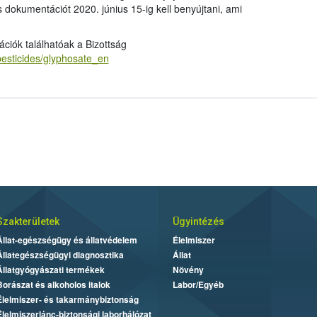
 dokumentációt 2020. június 15-ig kell benyújtani, ami
ációk találhatóak a Bizottság
/pesticides/glyphosate_en
Szakterületek
Ügyintézés
Állat-egészségügy és állatvédelem
Élelmiszer
Állategészségügyi diagnosztika
Állat
Állatgyógyászati termékek
Növény
Borászat és alkoholos italok
Labor/Egyéb
Élelmiszer- és takarmánybiztonság
Élelmiszerlánc-biztonsági laborhálózat