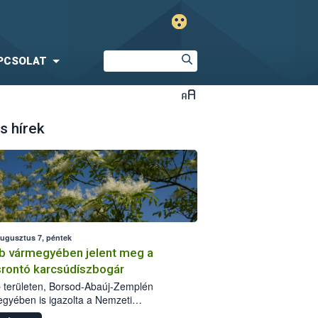
PCSOLAT
s hírek
augusztus 7, péntek
b vármegyében jelent meg a
srontó karcsúdíszbogár
 területen, Borsod-Abaúj-Zemplén
gyében is igazolta a Nemzeti
iszerlánc-biztonsági Hivatal (Nébih) a