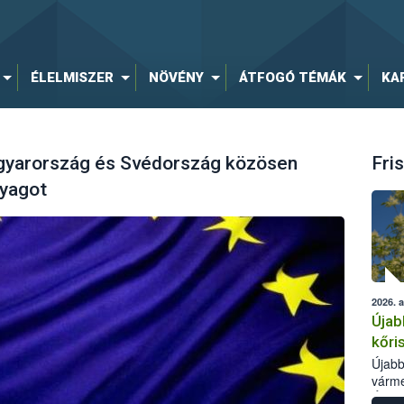
ÉLELMISZER
NÖVÉNY
ÁTFOGÓ TÉMÁK
KA
agyarország és Svédország közösen
Fris
nyagot
2026. 
Újab
kőri
Újabb
várme
Élelm