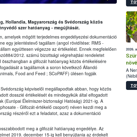
TO
kőris
jelen
talál
azono
ág, Hollandia, Magyarország és Svédország közös
folyta
övényvédő szer hatóanyag - megújítását.
intéz
n, amelyek mögött terjedelmes engedélyezési dokumentáció
össze
y ne egy jelentéstevő tagállam (angol rövidítése: RMS -
érdek
állam együttesen végezze az értékelést. Ennek megfelelően
2026. 
ozó884/2012. számú bizottsági végrehajtási rendeletet
Szür
l összhangban a glifozát hatóanyag közös értékelésére
növé
elfogadását a tagállamok a soron következő Állandó
szől
A Nem
 Animals, Food and Feed ; SCoPAFF) ülésen fogják
(Nébi
Klart
TO
módos
 Svédország képviselői megállapodtak abban, hogy közös
egész
ott dosszié értékelését és mindegyikük által elfogadott
felha
k (Európai Élelmiszer-biztonsági Hatóság) 2021-ig. A
célja
hosate - Glifozát-értékelő csoport) néven kezdi meg a
lehet
rszág részéről ezt a feladatot, azaz a dokumentáció
Az Or
felha
terme
sszabbodott meg a glifozát hatóanyag engedélye. Az
elmet 2019. december 15-ig kell benyújtania az érdekelt