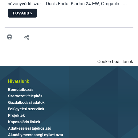
növényvédő szer – Decis Forte, Klartan 24 EW, Oroganic –
engedélyokiratát módosította, így azok a szüretet követően,
TOVÁBB >
egészen a vesszőérettség (BBCH 91) stádiumáig
felhasználhatóak a szőlőben. A kiterjesztések célja, hogy a korai
érésű szőlőkben is legyen lehetőség a károsító elleni további
védekezésre. Az Oroganic készítmény kis kiszerelésben kiskerti
felhasználók számára is elérhető és ökológiai termesztésben is
engedélyezett.
Cookie beállítások
Hivatalunk
Bemutatkozás
Szervezeti felépítés
Gazdálkodási adatok
Felügyeleti szervünk
Projektek
Kapcsolódó linkek
Adatkezelési tájékoztató
Akadálymentességi nyilatkozat