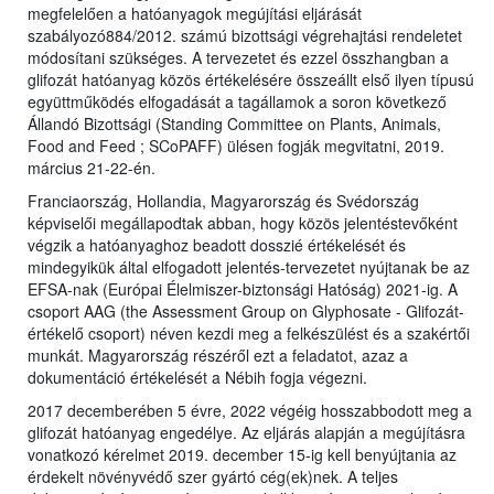
megfelelően a hatóanyagok megújítási eljárását
szabályozó884/2012. számú bizottsági végrehajtási rendeletet
módosítani szükséges. A tervezetet és ezzel összhangban a
glifozát hatóanyag közös értékelésére összeállt első ilyen típusú
együttműködés elfogadását a tagállamok a soron következő
Állandó Bizottsági (Standing Committee on Plants, Animals,
Food and Feed ; SCoPAFF) ülésen fogják megvitatni, 2019.
március 21-22-én.
Franciaország, Hollandia, Magyarország és Svédország
képviselői megállapodtak abban, hogy közös jelentéstevőként
végzik a hatóanyaghoz beadott dosszié értékelését és
mindegyikük által elfogadott jelentés-tervezetet nyújtanak be az
EFSA-nak (Európai Élelmiszer-biztonsági Hatóság) 2021-ig. A
csoport AAG (the Assessment Group on Glyphosate - Glifozát-
értékelő csoport) néven kezdi meg a felkészülést és a szakértői
munkát. Magyarország részéről ezt a feladatot, azaz a
dokumentáció értékelését a Nébih fogja végezni.
2017 decemberében 5 évre, 2022 végéig hosszabbodott meg a
glifozát hatóanyag engedélye. Az eljárás alapján a megújításra
vonatkozó kérelmet 2019. december 15-ig kell benyújtania az
érdekelt növényvédő szer gyártó cég(ek)nek. A teljes