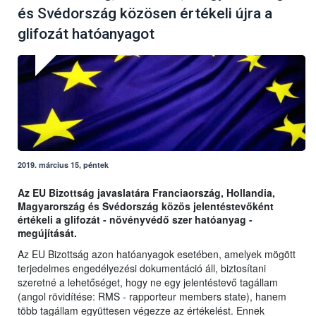
és Svédország közösen értékeli újra a
glifozát hatóanyagot
2019. március 15, péntek
Az EU Bizottság javaslatára Franciaország, Hollandia,
Magyarország és Svédország közös jelentéstevőként
értékeli a glifozát - növényvédő szer hatóanyag -
megújítását.
Az EU Bizottság azon hatóanyagok esetében, amelyek mögött
terjedelmes engedélyezési dokumentáció áll, biztosítani
szeretné a lehetőséget, hogy ne egy jelentéstevő tagállam
(angol rövidítése: RMS - rapporteur members state), hanem
több tagállam együttesen végezze az értékelést. Ennek