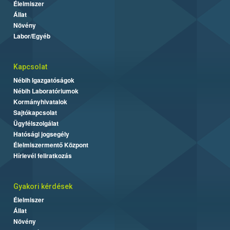
Élelmiszer
Állat
Növény
Labor/Egyéb
Kapcsolat
Nébih Igazgatóságok
Nébih Laboratóriumok
Kormányhivatalok
Sajtókapcsolat
Ügyfélszolgálat
Hatósági jogsegély
Élelmiszermentő Központ
Hírlevél feliratkozás
Gyakori kérdések
Élelmiszer
Állat
Növény