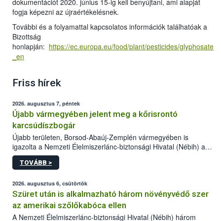
dokumentációt 2020. június 15-ig kell benyújtani, ami alapját
fogja képezni az újraértékelésnek.
További és a folyamattal kapcsolatos információk találhatóak a
Bizottság
honlapján:
https://ec.europa.eu/food/plant/pesticides/glyphosate
_en
Friss hírek
2026. augusztus 7, péntek
Újabb vármegyében jelent meg a kőrisrontó
karcsúdíszbogár
Újabb területen, Borsod-Abaúj-Zemplén vármegyében is
igazolta a Nemzeti Élelmiszerlánc-biztonsági Hivatal (Nébih) a
kőrisrontó karcsúdíszbogár (Agrilus planipennis) jelenlétét. A
TOVÁBB >
kártevőt nem csak színcsapdában találták meg, de már fertőzött
fában is azonosították. A növényvédelmi szakemberek folytatják
az intenzív felderítést, emellett az intézkedéseket a szlovák
2026. augusztus 6, csütörtök
hatósággal is összehangolják a terjedés megállítása érdekében.
Szüret után is alkalmazható három növényvédő szer
az amerikai szőlőkabóca ellen
A Nemzeti Élelmiszerlánc-biztonsági Hivatal (Nébih) három