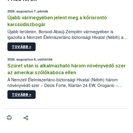
2026. augusztus 7, péntek
Újabb vármegyében jelent meg a kőrisrontó
karcsúdíszbogár
Újabb területen, Borsod-Abaúj-Zemplén vármegyében is
igazolta a Nemzeti Élelmiszerlánc-biztonsági Hivatal (Nébih) a
kőrisrontó karcsúdíszbogár (Agrilus planipennis) jelenlétét. A
TOVÁBB >
kártevőt nem csak színcsapdában találták meg, de már fertőzött
fában is azonosították. A növényvédelmi szakemberek folytatják
az intenzív felderítést, emellett az intézkedéseket a szlovák
2026. augusztus 6, csütörtök
hatósággal is összehangolják a terjedés megállítása érdekében.
Szüret után is alkalmazható három növényvédő szer
az amerikai szőlőkabóca ellen
A Nemzeti Élelmiszerlánc-biztonsági Hivatal (Nébih) három
növényvédő szer – Decis Forte, Klartan 24 EW, Oroganic –
engedélyokiratát módosította, így azok a szüretet követően,
TOVÁBB >
egészen a vesszőérettség (BBCH 91) stádiumáig
felhasználhatóak a szőlőben. A kiterjesztések célja, hogy a korai
érésű szőlőkben is legyen lehetőség a károsító elleni további
védekezésre. Az Oroganic készítmény kis kiszerelésben kiskerti
felhasználók számára is elérhető és ökológiai termesztésben is
engedélyezett.