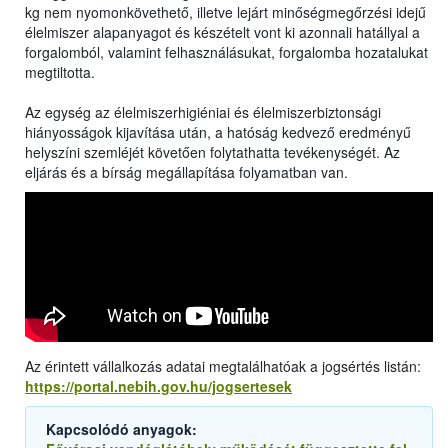
kg nem nyomonkövethető, illetve lejárt minőségmegőrzési idejű
élelmiszer alapanyagot és készételt vont ki azonnali hatállyal a
forgalomból, valamint felhasználásukat, forgalomba hozatalukat
megtiltotta.
Az egység az élelmiszerhigiéniai és élelmiszerbiztonsági
hiányosságok kijavítása után, a hatóság kedvező eredményű
helyszíni szemléjét követően folytathatta tevékenységét. Az
eljárás és a bírság megállapítása folyamatban van.
Az érintett vállalkozás adatai megtalálhatóak a jogsértés listán:
https://portal.nebih.gov.hu/jogsertesek
Kapcsolódó anyagok: