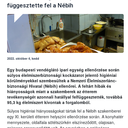
függesztette fel a Nébih
2022. október 4, kedd
Egy budapesti vendéglátó ipari egység ellenőrzése során
súlyos élelmiszerbiztonsági kockázatot jelentő higiéniai
körülményekkel szembesültek a Nemzeti Élelmiszerlánc-
biztonsági Hivatal (Nébih) ellenőrei. A feltárt hibák és
hiányosságok miatt a szakemberek az étterem
tevékenységét azonnali hatállyal felfüggesztették, továbbá
95,3 kg élelmiszert kivontak a forgalomból.
Súlyos higiéniai hiányosságokat tártak fel a Nébih szakemberei
egy XI. kerületi étterem helyszíni ellenőrzése során. A konyhatér
mennyezete, oldalfala sötétszürkén elszíneződött, olajosan,