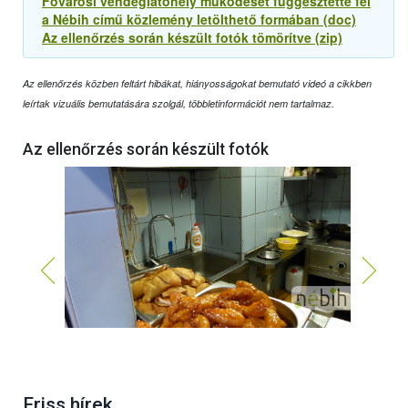
Fővárosi vendéglátóhely működését függesztette fel
a Nébih című közlemény letölthető formában (doc)
Az ellenőrzés során készült fotók tömörítve (zip)
Az ellenőrzés közben feltárt hibákat, hiányosságokat bemutató videó a cikkben
leírtak vizuális bemutatására szolgál, többletinformációt nem tartalmaz.
Az ellenőrzés során készült fotók
Friss hírek