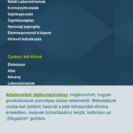
Nébih Laboratóriumok
Kormányhivatalok
Sajtókapcsolat
Ügyfélszolgálat
Hatósági jogsegély
Élelmiszermentő Központ
Hírlevél feliratkozás
Gyakori kérdések
Élelmiszer
Állat
Növény
Laboratóriumok
Labor/Egyéb
Adatkezelési tájékoztatónkban
megismerheti, hogyan
gondoskodunk személyes adatai védelméről. Weboldalunk
cookie-kat (sütiket) használ a jobb felhasználói élmény
érdekében, melynek biztosításához kérjük, kattintson az
„Elfogadom” gombra.