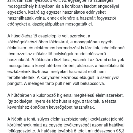
zsírosan szennyeződött volt. Az egységben a szükséges
mosogatóhely hiányában és a korábban kiadott engedéllyel
egyezően, kizárólag egyszer használatos edényeket
használhattak volna, ennek ellenére a használt fogyasztói
edényeket a kiszolgálópultban mosogatták el.
A húselőkészítő csaptelep le volt szerelve, a
zöldségelőkészítőben földesárut, a mosogatóban egyéb
élelmiszert és elektromos berendezést is tároltak, lehetetlenné
téve ezzel az előkészítő helyiségek rendeltetésszerű
használatát. A földesáru tisztítása, valamint az üzemi edények
mosogatása a konyhatérben történt, akárcsak a húselőkészítő
eszközeinek tisztítása, melyeket használat előtt nem
fertőtlenítettek. A konyhatéri kézmosó eldugult, a szennyvíz
pangott. A melegen tartó pult nem volt bekapcsolva.
A hűtőtérben a különböző higiéniai megítélésű élelmiszereket,
így zöldséget, nyers és főtt húst is együtt tároltak, a tészta
keveréshez építőipari keverőgépet használtak.
A Nébih a fenti, súlyos élelmiszerbiztonsági kockázatot jelentő
körülmények miatt az egység tevékenységét azonnali hatállyal
felfüggesztette. A hatóság továbbá 8 tétel, mindösszesen 95,3