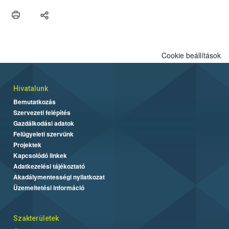
védekezésre. Az Oroganic készítmény kis kiszerelésben kiskerti
felhasználók számára is elérhető és ökológiai termesztésben is
engedélyezett.
Cookie beállítások
Hivatalunk
Bemutatkozás
Szervezeti felépítés
Gazdálkodási adatok
Felügyeleti szervünk
Projektek
Kapcsolódó linkek
Adatkezelési tájékoztató
Akadálymentességi nyilatkozat
Üzemeltetési információ
Szakterületek