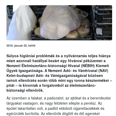
2016. január 25, hétfő
Súlyos higiéniai problémák és a nyilvántartás teljes hiánya
miatt azonnali hatállyal bezárt egy fővárosi péküzemet a
Nemzeti Élelmiszerlánc-biztonsági Hivatal (NÉBIH) Kiemelt
Ügyek Igazgatósága. A Nemzeti Adó- és Vámhivatal (NAV)
Kelet-budapesti Adó- és Vámigazgatóságával közösen
tartott ellenőrzés során több mint egy tonna készterméket –
pitát – is kivontak a forgalomból az élelmiszerlánc-
biztonsági ellenőrök.
Az üzemben a falakat, a padozatot, az ajtókat és a berendezési
tárgyakat vastagon, és nagy felületen ellepte a penész. Az
épület takarítatlan volt, a padlót eldobott cigarettacsikkek és
egérürülék borította. Az ellenőrök döglött és élő egereket