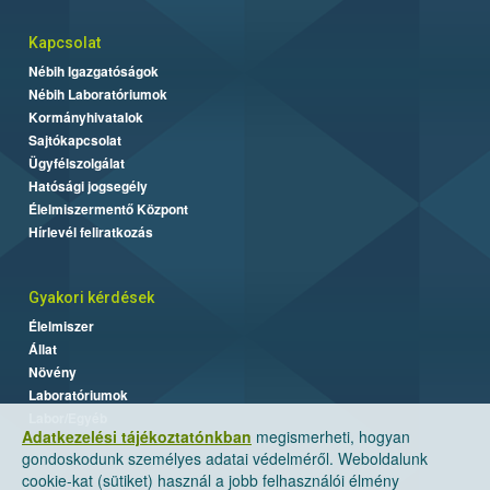
Kapcsolat
Nébih Igazgatóságok
Nébih Laboratóriumok
Kormányhivatalok
Sajtókapcsolat
Ügyfélszolgálat
Hatósági jogsegély
Élelmiszermentő Központ
Hírlevél feliratkozás
Gyakori kérdések
Élelmiszer
Állat
Növény
Laboratóriumok
Labor/Egyéb
Adatkezelési tájékoztatónkban
megismerheti, hogyan
gondoskodunk személyes adatai védelméről. Weboldalunk
cookie-kat (sütiket) használ a jobb felhasználói élmény