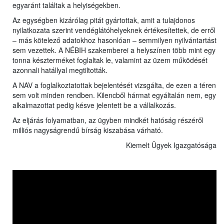
egyaránt találtak a helyiségekben.
Az egységben kizárólag pitát gyártottak, amit a tulajdonos
nyilatkozata szerint vendéglátóhelyeknek értékesítettek, de erről
– más kötelező adatokhoz hasonlóan – semmilyen nyilvántartást
sem vezettek. A NÉBIH szakemberei a helyszínen több mint egy
tonna készterméket foglaltak le, valamint az üzem működését
azonnali hatállyal megtiltották.
A NAV a foglalkoztatottak bejelentését vizsgálta, de ezen a téren
sem volt minden rendben. Kilencből hármat egyáltalán nem, egy
alkalmazottat pedig késve jelentett be a vállalkozás.
Az eljárás folyamatban, az ügyben mindkét hatóság részéről
milliós nagyságrendű bírság kiszabása várható.
Kiemelt Ügyek Igazgatósága