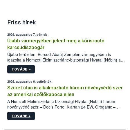
Friss hírek
2026. augusztus 7, péntek
Újabb vármegyében jelent meg a kőrisrontó
karcsúdíszbogár
Újabb területen, Borsod-Abaúj-Zemplén vármegyében is
igazolta a Nemzeti Élelmiszerlánc-biztonsági Hivatal (Nébih) a
kőrisrontó karcsúdíszbogár (Agrilus planipennis) jelenlétét. A
TOVÁBB >
kártevőt nem csak színcsapdában találták meg, de már fertőzött
fában is azonosították. A növényvédelmi szakemberek folytatják
az intenzív felderítést, emellett az intézkedéseket a szlovák
2026. augusztus 6, csütörtök
hatósággal is összehangolják a terjedés megállítása érdekében.
Szüret után is alkalmazható három növényvédő szer
az amerikai szőlőkabóca ellen
A Nemzeti Élelmiszerlánc-biztonsági Hivatal (Nébih) három
növényvédő szer – Decis Forte, Klartan 24 EW, Oroganic –
engedélyokiratát módosította, így azok a szüretet követően,
TOVÁBB >
egészen a vesszőérettség (BBCH 91) stádiumáig
felhasználhatóak a szőlőben. A kiterjesztések célja, hogy a korai
érésű szőlőkben is legyen lehetőség a károsító elleni további