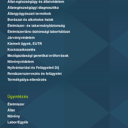
Állat-egészségügy és állatvédelem
Állategészségügyi diagnosztika
Állatgyógyászati termékek
Borászat és alkoholos italok
Élelmiszer- és takarmánybiztonság
Élelmiszerlánc-biztonsági laborhálózat
Járványvédelem
Kiemelt ügyek, EUTR
Kockázatkezelés
Mezőgazdasági genetikai erőforrások
Növényvédelem
Nyilvántartási és Felügyeleti Díj
Rendszerszervezés és felügyelet
Termékpálya-ellenőrzés
Ügyintézés
Élelmiszer
Állat
Növény
Labor/Egyéb