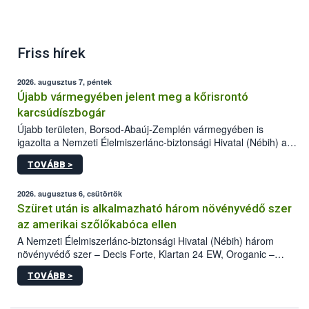
Friss hírek
2026. augusztus 7, péntek
Újabb vármegyében jelent meg a kőrisrontó
karcsúdíszbogár
Újabb területen, Borsod-Abaúj-Zemplén vármegyében is
igazolta a Nemzeti Élelmiszerlánc-biztonsági Hivatal (Nébih) a
kőrisrontó karcsúdíszbogár (Agrilus planipennis) jelenlétét. A
TOVÁBB >
kártevőt nem csak színcsapdában találták meg, de már fertőzött
fában is azonosították. A növényvédelmi szakemberek folytatják
az intenzív felderítést, emellett az intézkedéseket a szlovák
2026. augusztus 6, csütörtök
hatósággal is összehangolják a terjedés megállítása érdekében.
Szüret után is alkalmazható három növényvédő szer
az amerikai szőlőkabóca ellen
A Nemzeti Élelmiszerlánc-biztonsági Hivatal (Nébih) három
növényvédő szer – Decis Forte, Klartan 24 EW, Oroganic –
engedélyokiratát módosította, így azok a szüretet követően,
TOVÁBB >
egészen a vesszőérettség (BBCH 91) stádiumáig
felhasználhatóak a szőlőben. A kiterjesztések célja, hogy a korai
érésű szőlőkben is legyen lehetőség a károsító elleni további