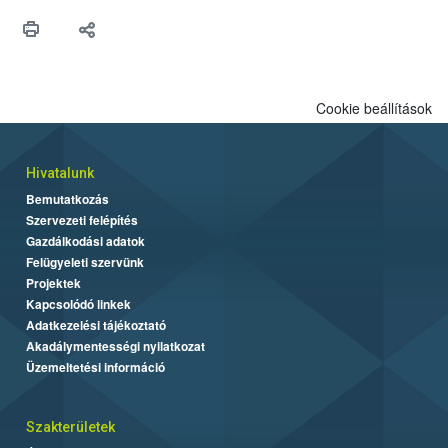
védekezésre. Az Oroganic készítmény kis kiszerelésben kiskerti
felhasználók számára is elérhető és ökológiai termesztésben is
engedélyezett.
Cookie beállítások
Hivatalunk
Bemutatkozás
Szervezeti felépítés
Gazdálkodási adatok
Felügyeleti szervünk
Projektek
Kapcsolódó linkek
Adatkezelési tájékoztató
Akadálymentességi nyilatkozat
Üzemeltetési információ
Szakterületek