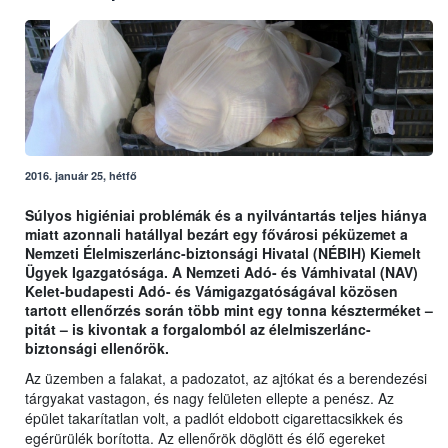
2016. január 25, hétfő
Súlyos higiéniai problémák és a nyilvántartás teljes hiánya
miatt azonnali hatállyal bezárt egy fővárosi péküzemet a
Nemzeti Élelmiszerlánc-biztonsági Hivatal (NÉBIH) Kiemelt
Ügyek Igazgatósága. A Nemzeti Adó- és Vámhivatal (NAV)
Kelet-budapesti Adó- és Vámigazgatóságával közösen
tartott ellenőrzés során több mint egy tonna készterméket –
pitát – is kivontak a forgalomból az élelmiszerlánc-
biztonsági ellenőrök.
Az üzemben a falakat, a padozatot, az ajtókat és a berendezési
tárgyakat vastagon, és nagy felületen ellepte a penész. Az
épület takarítatlan volt, a padlót eldobott cigarettacsikkek és
egérürülék borította. Az ellenőrök döglött és élő egereket