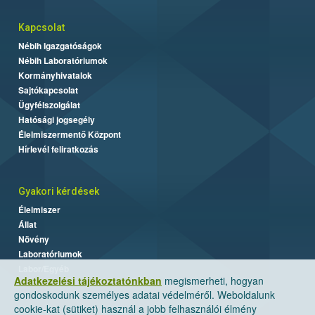
Kapcsolat
Nébih Igazgatóságok
Nébih Laboratóriumok
Kormányhivatalok
Sajtókapcsolat
Ügyfélszolgálat
Hatósági jogsegély
Élelmiszermentő Központ
Hírlevél feliratkozás
Gyakori kérdések
Élelmiszer
Állat
Növény
Laboratóriumok
Labor/Egyéb
Adatkezelési tájékoztatónkban
megismerheti, hogyan
gondoskodunk személyes adatai védelméről. Weboldalunk
cookie-kat (sütiket) használ a jobb felhasználói élmény