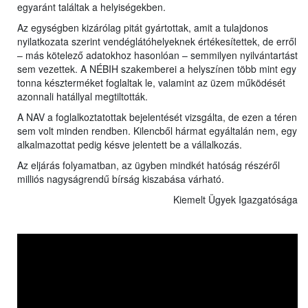
egyaránt találtak a helyiségekben.
Az egységben kizárólag pitát gyártottak, amit a tulajdonos
nyilatkozata szerint vendéglátóhelyeknek értékesítettek, de erről
– más kötelező adatokhoz hasonlóan – semmilyen nyilvántartást
sem vezettek. A NÉBIH szakemberei a helyszínen több mint egy
tonna készterméket foglaltak le, valamint az üzem működését
azonnali hatállyal megtiltották.
A NAV a foglalkoztatottak bejelentését vizsgálta, de ezen a téren
sem volt minden rendben. Kilencből hármat egyáltalán nem, egy
alkalmazottat pedig késve jelentett be a vállalkozás.
Az eljárás folyamatban, az ügyben mindkét hatóság részéről
milliós nagyságrendű bírság kiszabása várható.
Kiemelt Ügyek Igazgatósága