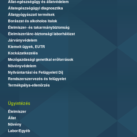
Állat-egészségügy és állatvédelem
Állategészségügyi diagnosztika
Állatgyógyászati termékek
Borászat és alkoholos italok
Élelmiszer- és takarmánybiztonság
Élelmiszerlánc-biztonsági laborhálózat
Járványvédelem
Kiemelt ügyek, EUTR
Kockázatkezelés
Mezőgazdasági genetikai erőforrások
Növényvédelem
Nyilvántartási és Felügyeleti Díj
Rendszerszervezés és felügyelet
Termékpálya-ellenőrzés
Ügyintézés
Élelmiszer
Állat
Növény
Labor/Egyéb