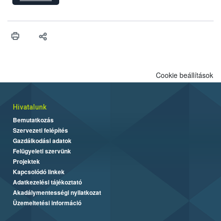
hatósági feladatokat, valamint a veszélyes eb tartását és annak
engedélyezését. Ezen eljárások során szükség esetén be kell
vonni az ebek viselkedésének megítélésében jártas szakértőt.
Cookie beállítások
Hivatalunk
Bemutatkozás
Szervezeti felépítés
Gazdálkodási adatok
Felügyeleti szervünk
Projektek
Kapcsolódó linkek
Adatkezelési tájékoztató
Akadálymentességi nyilatkozat
Üzemeltetési információ