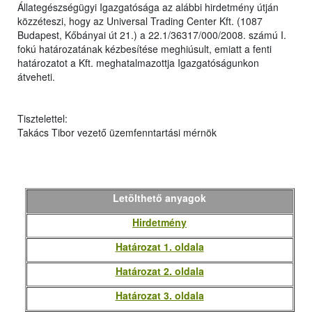
Állategészségügyi Igazgatósága az alábbi hirdetmény útján
közzéteszi, hogy az Universal Trading Center Kft. (1087
Budapest, Kőbányai út 21.) a 22.1/36317/000/2008. számú I.
fokú határozatának kézbesítése meghiúsult, emiatt a fenti
határozatot a Kft. meghatalmazottja Igazgatóságunkon
átveheti.
Tisztelettel:
Takács Tibor vezető üzemfenntartási mérnök
Letölthető anyagok
Hirdetmény
Határozat 1. oldala
Határozat 2. oldala
Határozat 3. oldala