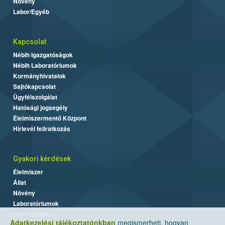
Növény
Labor/Egyéb
Kapcsolat
Nébih Igazgatóságok
Nébih Laboratóriumok
Kormányhivatalok
Sajtókapcsolat
Ügyfélszolgálat
Hatósági jogsegély
Élelmiszermentő Központ
Hírlevél feliratkozás
Gyakori kérdések
Élelmiszer
Állat
Növény
Laboratóriumok
Labor/Egyéb
Adatkezelési tájékoztatónkban
megismerheti, hogyan