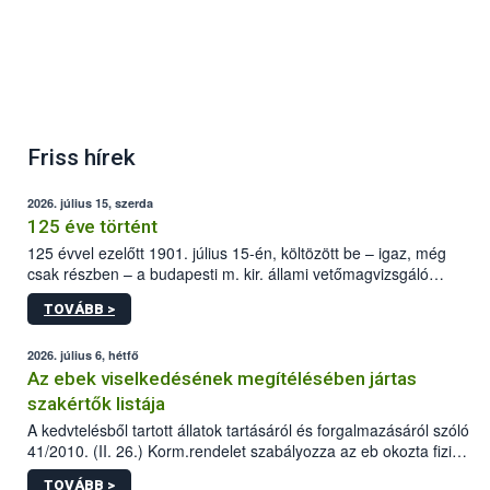
Friss hírek
2026. július 15, szerda
125 éve történt
125 évvel ezelőtt 1901. július 15-én, költözött be – igaz, még
csak részben – a budapesti m. kir. állami vetőmagvizsgáló
állomás a Kis Rókus utca 15. szám alatti, Czigler Győző által
TOVÁBB >
tervezett új épületébe.
2026. július 6, hétfő
Az ebek viselkedésének megítélésében jártas
szakértők listája
A kedvtelésből tartott állatok tartásáról és forgalmazásáról szóló
41/2010. (II. 26.) Korm.rendelet szabályozza az eb okozta fizikai
sérülés, illetve ennek veszélye keletkezésekor felmerülő
TOVÁBB >