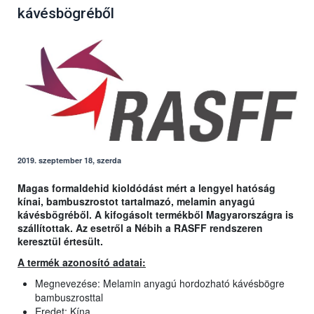
kávésbögréből
2019. szeptember 18, szerda
Magas formaldehid kioldódást mért a lengyel hatóság
kínai, bambuszrostot tartalmazó, melamin anyagú
kávésbögréből. A kifogásolt termékből Magyarországra is
szállítottak. Az esetről a Nébih a RASFF rendszeren
keresztül értesült.
A termék azonosító adatai:
Megnevezése: Melamin anyagú hordozható kávésbögre
bambuszrosttal
Eredet: Kína