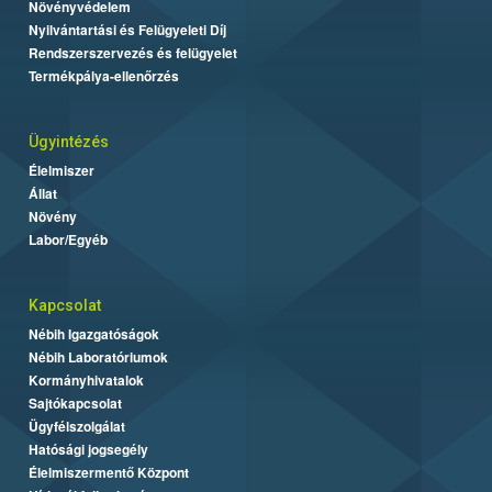
Növényvédelem
Nyilvántartási és Felügyeleti Díj
Rendszerszervezés és felügyelet
Termékpálya-ellenőrzés
Ügyintézés
Élelmiszer
Állat
Növény
Labor/Egyéb
Kapcsolat
Nébih Igazgatóságok
Nébih Laboratóriumok
Kormányhivatalok
Sajtókapcsolat
Ügyfélszolgálat
Hatósági jogsegély
Élelmiszermentő Központ