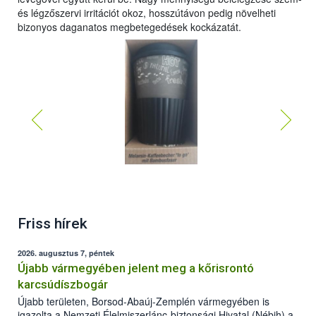
és légzőszervi irritációt okoz, hosszútávon pedig növelheti
bizonyos daganatos megbetegedések kockázatát.
Friss hírek
2026. augusztus 7, péntek
Újabb vármegyében jelent meg a kőrisrontó
karcsúdíszbogár
Újabb területen, Borsod-Abaúj-Zemplén vármegyében is
igazolta a Nemzeti Élelmiszerlánc-biztonsági Hivatal (Nébih) a