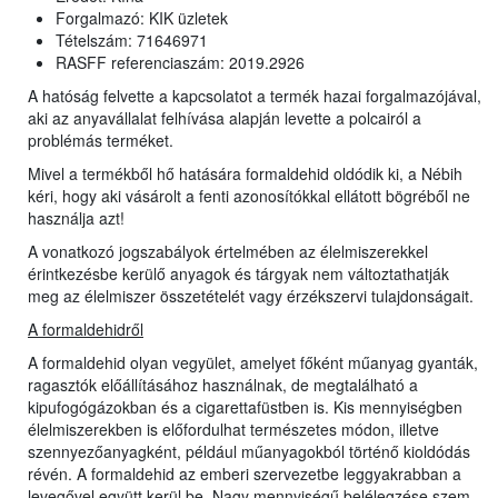
Forgalmazó: KIK üzletek
Tételszám: 71646971
RASFF referenciaszám: 2019.2926
A hatóság felvette a kapcsolatot a termék hazai forgalmazójával,
aki az anyavállalat felhívása alapján levette a polcairól a
problémás terméket.
Mivel a termékből hő hatására formaldehid oldódik ki, a Nébih
kéri, hogy aki vásárolt a fenti azonosítókkal ellátott bögréből ne
használja azt!
A vonatkozó jogszabályok értelmében az élelmiszerekkel
érintkezésbe kerülő anyagok és tárgyak nem változtathatják
meg az élelmiszer összetételét vagy érzékszervi tulajdonságait.
A formaldehidről
A formaldehid olyan vegyület, amelyet főként műanyag gyanták,
ragasztók előállításához használnak, de megtalálható a
kipufogógázokban és a cigarettafüstben is. Kis mennyiségben
élelmiszerekben is előfordulhat természetes módon, illetve
szennyezőanyagként, például műanyagokból történő kioldódás
révén. A formaldehid az emberi szervezetbe leggyakrabban a
levegővel együtt kerül be. Nagy mennyiségű belélegzése szem-