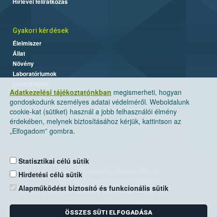
Hírlevél feliratkozás
Gyakori kérdések
Élelmiszer
Állat
Növény
Laboratóriumok
Labor/Egyéb
Adatkezelési tájékoztatónkban
megismerheti, hogyan
gondoskodunk személyes adatai védelméről. Weboldalunk
cookie-kat (sütiket) használ a jobb felhasználói élmény
érdekében, melynek biztosításához kérjük, kattintson az
„Elfogadom” gombra.
Statisztikai célú sütik
Nemzeti Élelmiszerlánc-biztonsági Hivatal
Hirdetési célú sütik
Cím: 1024 Budapest, Keleti Károly utca. 24.
Alapműködést biztosító és funkcionális sütik
Levelezési cím: 1525 Budapest. Pf. 30.
ÖSSZES SÜTI ELFOGADÁSA