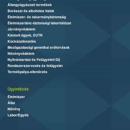
Állatgyógyászati termékek
Borászat és alkoholos italok
Élelmiszer- és takarmánybiztonság
Élelmiszerlánc-biztonsági laborhálózat
Járványvédelem
Kiemelt ügyek, EUTR
Kockázatkezelés
Mezőgazdasági genetikai erőforrások
Növényvédelem
Nyilvántartási és Felügyeleti Díj
Rendszerszervezés és felügyelet
Termékpálya-ellenőrzés
Ügyintézés
Élelmiszer
Állat
Növény
Labor/Egyéb