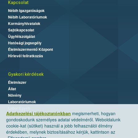
Kapcsolat
Nébih Igazgatóságok
Nébih Laboratóriumok
Kormányhivatalok
Sajtókapcsolat
Ügyfélszolgálat
Hatósági jogsegély
Élelmiszermentő Központ
Hírlevél feliratkozás
Gyakori kérdések
Élelmiszer
Állat
Növény
Laboratóriumok
Labor/Egyéb
Adatkezelési tájékoztatónkban
megismerheti, hogyan
gondoskodunk személyes adatai védelméről. Weboldalunk
cookie-kat (sütiket) használ a jobb felhasználói élmény
érdekében, melynek biztosításához kérjük, kattintson az