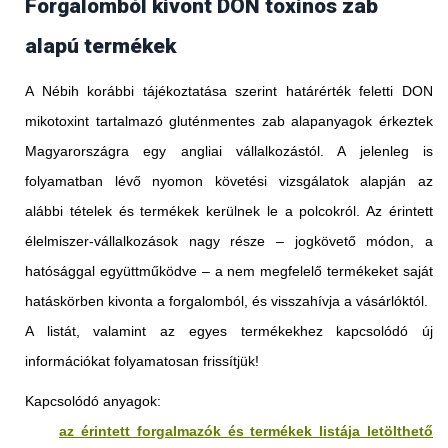
Forgalomból kivont DON toxinos zab
alapú termékek
A Nébih korábbi tájékoztatása szerint határérték feletti DON
mikotoxint tartalmazó gluténmentes zab alapanyagok érkeztek
Magyarországra egy angliai vállalkozástól. A jelenleg is
folyamatban lévő nyomon követési vizsgálatok alapján az
alábbi tételek és termékek kerülnek le a polcokról. Az érintett
élelmiszer-vállalkozások nagy része – jogkövető módon, a
hatósággal együttműködve – a nem megfelelő termékeket saját
hatáskörben kivonta a forgalomból, és visszahívja a vásárlóktól.
A listát, valamint az egyes termékekhez kapcsolódó új
információkat folyamatosan frissítjük!
Kapcsolódó anyagok:
az érintett forgalmazók és termékek listája letölthető