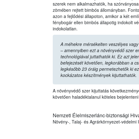
szerek nem alkalmazhatók, ha szórványosa
zömében rejtett bimbós állományban. Fontos
azon a fejlődési állapoton, amikor a két em
fénybogár ellen bimbós állapotig indokolt v
indokolatlan.
A méhekre mérsékelten veszélyes vagy
– amennyiben ezt a növényvédő szer en
technológiával juttathatók ki. Ez azt je
befejezését követően, legkorábban a csi
legkésőbb 23 óráig permetezhetők ki e
kockázatos készítmények kijuttathatók.
A növényvédő szer kijuttatás következménye
követően haladéktalanul köteles bejelenteni 
Nemzeti Élelmiszerlánc-biztonsági Hiva
Növény-, Talaj- és Agrárkörnyezet-védelmi