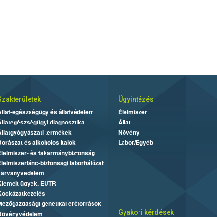
Szakterületek
Ügyintézés
Állat-egészségügy és állatvédelem
Élelmiszer
Állategészségügyi diagnosztika
Állat
Állatgyógyászati termékek
Növény
Borászat és alkoholos italok
Labor/Egyéb
Élelmiszer- és takarmánybiztonság
Élelmiszerlánc-biztonsági laborhálózat
Járványvédelem
Kiemelt ügyek, EUTR
Kockázatkezelés
Mezőgazdasági genetikai erőforrások
Gyakori kérdések
Növényvédelem