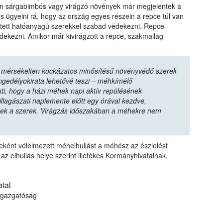
n sárgabimbós vagy virágzó növények már megjelentek a
 ügyelni rá, hogy az ország egyes részein a repce túl van
lített hatóanyagú szerekkel szabad védekezni. Repce-
édekezni. Amikor már kivirágzott a repce, szakmailag
 mérsékelten kockázatos minősítésű növényvédő szerek
gedélyokirata lehetővé teszi – méhkímélő
lenti, hogy a házi méhek napi aktív repülésének
llagászati naplemente előtt egy órával kezdve,
zek a szerek. Virágzás időszakában a méhekre nem
ként vélelmezett méhelhullást a méhész az észlelést
az elhullás helye szerint illetékes Kormányhivatalnak.
tal
 Igazgatóság