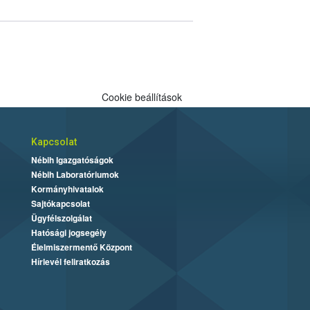
Cookie beállítások
Kapcsolat
Nébih Igazgatóságok
Nébih Laboratóriumok
Kormányhivatalok
Sajtókapcsolat
Ügyfélszolgálat
Hatósági jogsegély
Élelmiszermentő Központ
Hírlevél feliratkozás