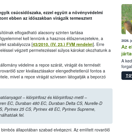
épüle
gyik csúcsidőszaka, ezzel együtt a növényvédelmi
szont ebben az időszakban virágzik termesztett
tóinak elfogadható alacsony szinten tartása
figyelemmel kell lennünk a hasznos élőszervezetekre, a
2026. j
let szabályozza [
43/2010. (IV. 23.) FVM rendelet
]. Erre
Az e
yeléssel végzett permetezéssel súlyos károkat okozhatunk a
járta
A kedv
llomány védelme a repce szárát, virágát és termését
forga
t rovarölő szer kiválasztásakor elengedhetetlenül fontos a
Korm.
TO
étele, mivel a repce virágát szívesen látogatják a beporzó
sérül
felme
veszé
Ezen 
 hatóanyagot –
klórpirifosz
és
klórpirifosz-metil
–
vonni
 Cyren EC, Dursban 480 EC, Dursban Delta CS, Nurelle-D
jártas
S, Pyrinex 25 CS, Pyrinex 48 EC, Pyrinex Supreme,
álhatóak fel.
t bimbós állapotában szabad elvégezni. Az említett rovarölő