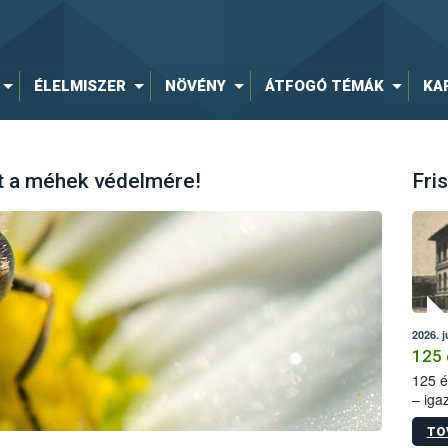
ÉLELMISZER
NÖVÉNY
ÁTFOGÓ TÉMÁK
KA
et a méhek védelmére!
Fris
2026. j
125 
125 é
– iga
állam
TO
15. sz