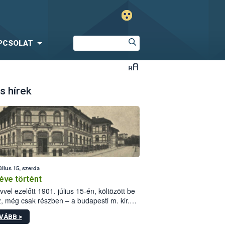
PCSOLAT
s hírek
úlius 15, szerda
éve történt
vvel ezelőtt 1901. július 15-én, költözött be
z, még csak részben – a budapesti m. kir.
i vetőmagvizsgáló állomás a Kis Rókus utca
VÁBB >
ám alatti, Czigler Győző által tervezett új