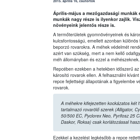
2015. április 16, csütörtök
Április-május a mezőgazdasági munkák e
munkák nagy része is ilyenkor zajlik. Vi
növényeink jelentős része is.
A termőterületek gyomnövényeinek és károsí
kulcsfontosságú, emellett azonban különös 
beporzó rovarokra. A méhek védelmét rende
azért van szükség, mert a nem kellő odafig
méh állományban és ezzel a méhészeknek.
Repcében ezekben a hetekben időszerű az á
károsító rovarok ellen. A felhasználni kíván
repce fejlettségi állapotának a figyelembe v
rovarok.
A méhekre kifejezetten kockázatos két
tartalmazó rovarölő szerek (Alligator,
50/500 EC, Pyclorex Neo, Pyrifosz 25 C
Daskor, Roksa) csak korlátozással haszn
Ezekkel a kezelést legkésőbb a repce rejtet