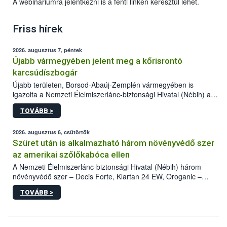
A webináriumra jelentkezni is a fenti linken keresztül lehet.
Friss hírek
2026. augusztus 7, péntek
Újabb vármegyében jelent meg a kőrisrontó
karcsúdíszbogár
Újabb területen, Borsod-Abaúj-Zemplén vármegyében is
igazolta a Nemzeti Élelmiszerlánc-biztonsági Hivatal (Nébih) a
kőrisrontó karcsúdíszbogár (Agrilus planipennis) jelenlétét. A
TOVÁBB >
kártevőt nem csak színcsapdában találták meg, de már fertőzött
fában is azonosították. A növényvédelmi szakemberek folytatják
az intenzív felderítést, emellett az intézkedéseket a szlovák
2026. augusztus 6, csütörtök
hatósággal is összehangolják a terjedés megállítása érdekében.
Szüret után is alkalmazható három növényvédő szer
az amerikai szőlőkabóca ellen
A Nemzeti Élelmiszerlánc-biztonsági Hivatal (Nébih) három
növényvédő szer – Decis Forte, Klartan 24 EW, Oroganic –
engedélyokiratát módosította, így azok a szüretet követően,
TOVÁBB >
egészen a vesszőérettség (BBCH 91) stádiumáig
felhasználhatóak a szőlőben. A kiterjesztések célja, hogy a korai
érésű szőlőkben is legyen lehetőség a károsító elleni további
védekezésre. Az Oroganic készítmény kis kiszerelésben kiskerti