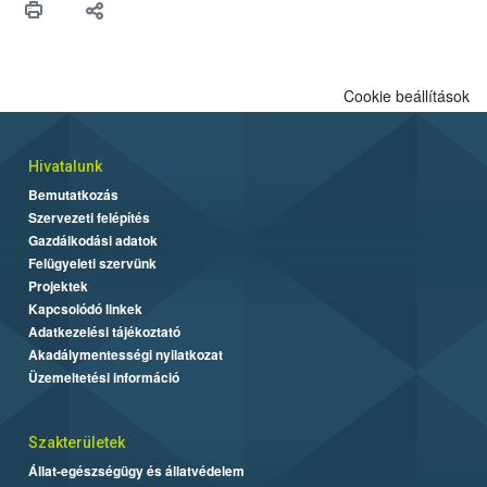
felhasználók számára is elérhető és ökológiai termesztésben is
engedélyezett.
Cookie beállítások
Hivatalunk
Bemutatkozás
Szervezeti felépítés
Gazdálkodási adatok
Felügyeleti szervünk
Projektek
Kapcsolódó linkek
Adatkezelési tájékoztató
Akadálymentességi nyilatkozat
Üzemeltetési információ
Szakterületek
Állat-egészségügy és állatvédelem