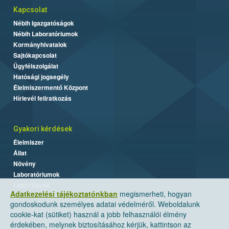
Kapcsolat
Nébih Igazgatóságok
Nébih Laboratóriumok
Kormányhivatalok
Sajtókapcsolat
Ügyfélszolgálat
Hatósági jogsegély
Élelmiszermentő Központ
Hírlevél feliratkozás
Gyakori kérdések
Élelmiszer
Állat
Növény
Laboratóriumok
Labor/Egyéb
Adatkezelési tájékoztatónkban
megismerheti, hogyan
gondoskodunk személyes adatai védelméről. Weboldalunk
cookie-kat (sütiket) használ a jobb felhasználói élmény
érdekében, melynek biztosításához kérjük, kattintson az