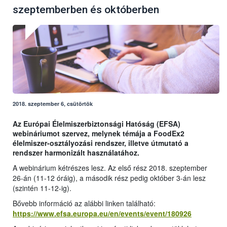
szeptemberben és októberben
2018. szeptember 6, csütörtök
Az Európai Élelmiszerbiztonsági Hatóság (EFSA)
webináriumot szervez, melynek témája a FoodEx2
élelmiszer-osztályozási rendszer, illetve útmutató a
rendszer harmonizált használatához.
A webinárium kétrészes lesz. Az első rész 2018. szeptember
26-án (11-12 óráig), a második rész pedig október 3-án lesz
(szintén 11-12-ig).
Bővebb információ az alábbi linken található:
https://www.efsa.europa.eu/en/events/event/180926