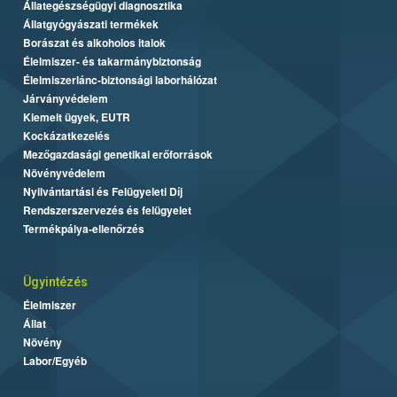
Állategészségügyi diagnosztika
Állatgyógyászati termékek
Borászat és alkoholos italok
Élelmiszer- és takarmánybiztonság
Élelmiszerlánc-biztonsági laborhálózat
Járványvédelem
Kiemelt ügyek, EUTR
Kockázatkezelés
Mezőgazdasági genetikai erőforrások
Növényvédelem
Nyilvántartási és Felügyeleti Díj
Rendszerszervezés és felügyelet
Termékpálya-ellenőrzés
Ügyintézés
Élelmiszer
Állat
Növény
Labor/Egyéb