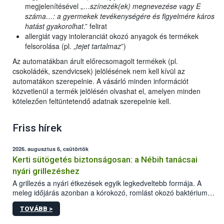
megjelenítésével „…
színezék(ek) megnevezése vagy E
száma…: a gyermekek tevékenységére és figyelmére káros
hatást gyakorolhat
.” felirat
allergiát vagy intoleranciát okozó anyagok és termékek
felsorolása (pl. „
tejet tartalmaz
”)
Az automatákban árult előrecsomagolt termékek (pl.
csokoládék, szendvicsek) jelölésének nem kell kívül az
automatákon szerepelnie. A vásárló minden információt
közvetlenül a termék jelölésén olvashat el, amelyen minden
kötelezően feltüntetendő adatnak szerepelnie kell.
Friss hírek
2026. augusztus 6, csütörtök
Kerti sütögetés biztonságosan: a Nébih tanácsai
nyári grillezéshez
A grillezés a nyári étkezések egyik legkedveltebb formája. A
meleg időjárás azonban a kórokozó, romlást okozó baktériumok
gyorsabb szaporodásának is kedvez. A szabadtéri sütögetés
TOVÁBB >
ezért nem csupán a megfelelő sütési technikáról szól: legalább
ilyen fontos az alapanyagok biztonságos kezelése, az alapvető