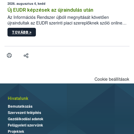
higiéniai szabályok betartása, a megfelelő hőkezelés, valamint a
2026. augusztus 4, kedd
maradékok szakszerű tárolása. A Nemzeti Élelmiszerlánc-
Új EUDR képzések az újraindulás után
biztonsági Hivatal (Nébih) Oktatási Programja összegyűjtötte a
Az Információs Rendszer újbóli megnyitását követően
biztonságos grillezés legfontosabb tudnivalóit.
újraindultak az EUDR szerinti piaci szereplőknek szóló online
képzések.
TOVÁBB >
Cookie beállítások
Hivatalunk
Bemutatkozás
Szervezeti felépítés
Gazdálkodási adatok
Felügyeleti szervünk
Projektek