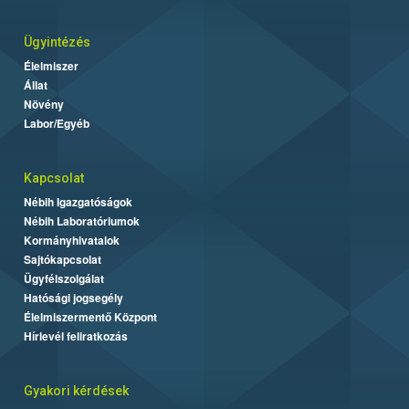
Ügyintézés
Élelmiszer
Állat
Növény
Labor/Egyéb
Kapcsolat
Nébih Igazgatóságok
Nébih Laboratóriumok
Kormányhivatalok
Sajtókapcsolat
Ügyfélszolgálat
Hatósági jogsegély
Élelmiszermentő Központ
Hírlevél feliratkozás
Gyakori kérdések