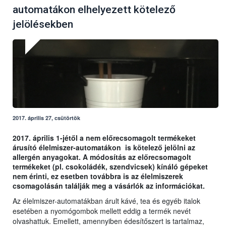
automatákon elhelyezett kötelező
jelölésekben
2017. április 27, csütörtök
2017. április 1-jétől a nem előrecsomagolt termékeket
árusító élelmiszer-automatákon is kötelező jelölni az
allergén anyagokat. A módosítás az előrecsomagolt
termékeket (pl. csokoládék, szendvicsek) kínáló gépeket
nem érinti, ez esetben továbbra is az élelmiszerek
csomagolásán találják meg a vásárlók az információkat.
Az élelmiszer-automatákban árult kávé, tea és egyéb italok
esetében a nyomógombok mellett eddig a termék nevét
olvashattuk. Emellett, amennyiben édesítőszert is tartalmaz,