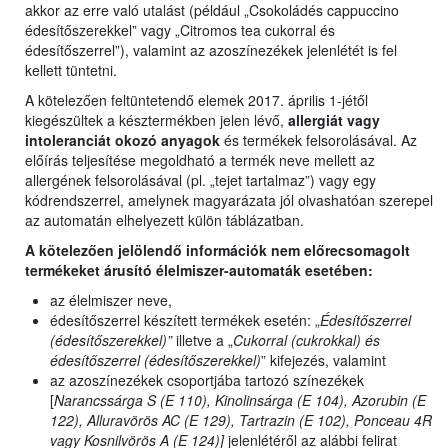
akkor az erre való utalást (például „Csokoládés cappuccino
édesítőszerekkel” vagy „Citromos tea cukorral és
édesítőszerrel”), valamint az azoszínezékek jelenlétét is fel
kellett tüntetni.
A kötelezően feltüntetendő elemek 2017. április 1-jétől
kiegészültek a késztermékben jelen lévő,
allergiát vagy
intoleranciát okozó anyagok
és termékek felsorolásával. Az
előírás teljesítése megoldható a termék neve mellett az
allergének felsorolásával (pl. „tejet tartalmaz”) vagy egy
kódrendszerrel, amelynek magyarázata jól olvashatóan szerepel
az automatán elhelyezett külön táblázatban.
A kötelezően jelölendő információk nem előrecsomagolt
termékeket árusító élelmiszer-automaták esetében:
az élelmiszer neve,
édesítőszerrel készített termékek esetén: „
Édesítőszerrel
(édesítőszerekkel)”
illetve a „
Cukorral (cukrokkal) és
édesítőszerrel (édesítőszerekkel)
” kifejezés, valamint
az azoszínezékek csoportjába tartozó színezékek
[
Narancssárga S (E 110), Kinolinsárga (E 104), Azorubin (E
122), Alluravörös AC (E 129), Tartrazin (E 102), Ponceau 4R
vagy Kosnilvörös
A
(E 124)]
jelenlétéről az alábbi felirat