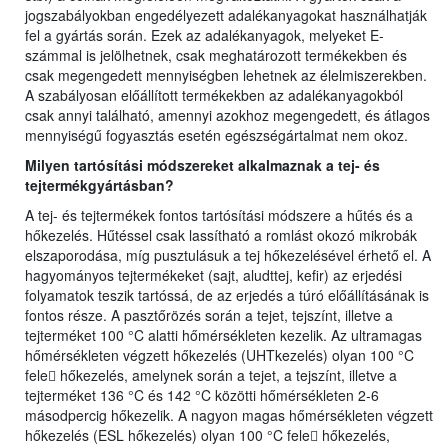
jogszabályokban engedélyezett adalékanyagokat használhatják
fel a gyártás során. Ezek az adalékanyagok, melyeket E-
számmal is jelölhetnek, csak meghatározott termékekben és
csak megengedett mennyiségben lehetnek az élelmiszerekben.
A szabályosan előállított termékekben az adalékanyagokból
csak annyi található, amennyi azokhoz megengedett, és átlagos
mennyiségű fogyasztás esetén egészségártalmat nem okoz.
Milyen tartósítási módszereket alkalmaznak a tej- és
tejtermékgyártásban?
A tej- és tejtermékek fontos tartósítási módszere a hűtés és a
hőkezelés. Hűtéssel csak lassítható a romlást okozó mikrobák
elszaporodása, míg pusztulásuk a tej hőkezelésével érhető el. A
hagyományos tejtermékeket (sajt, aludttej, kefir) az erjedési
folyamatok teszik tartóssá, de az erjedés a túró előállításának is
fontos része. A pasztőrözés során a tejet, tejszínt, illetve a
tejterméket 100 °C alatti hőmérsékleten kezelik. Az ultramagas
hőmérsékleten végzett hőkezelés (UHTkezelés) olyan 100 °C
fele􀆫 hőkezelés, amelynek során a tejet, a tejszínt, illetve a
tejterméket 136 °C és 142 °C közötti hőmérsékleten 2-6
másodpercig hőkezelik. A nagyon magas hőmérsékleten végzett
hőkezelés (ESL hőkezelés) olyan 100 °C fele􀆫 hőkezelés,