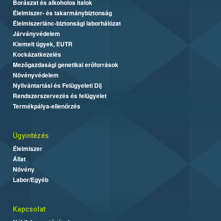
Borászat és alkoholos italok
Élelmiszer- és takarmánybiztonság
Élelmiszerlánc-biztonsági laborhálózat
Járványvédelem
Kiemelt ügyek, EUTR
Kockázatkezelés
Mezőgazdasági genetikai erőforrások
Növényvédelem
Nyilvántartási és Felügyeleti Díj
Rendszerszervezés és felügyelet
Termékpálya-ellenőrzés
Ügyintézés
Élelmiszer
Állat
Növény
Labor/Egyéb
Kapcsolat