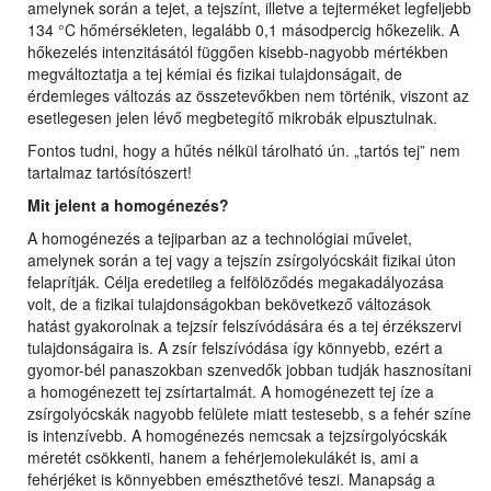
amelynek során a tejet, a tejszínt, illetve a tejterméket legfeljebb
134 °C hőmérsékleten, legalább 0,1 másodpercig hőkezelik. A
hőkezelés intenzitásától függően kisebb-nagyobb mértékben
megváltoztatja a tej kémiai és fizikai tulajdonságait, de
érdemleges változás az összetevőkben nem történik, viszont az
esetlegesen jelen lévő megbetegítő mikrobák elpusztulnak.
Fontos tudni, hogy a hűtés nélkül tárolható ún. „tartós tej” nem
tartalmaz tartósítószert!
Mit jelent a homogénezés?
A homogénezés a tejiparban az a technológiai művelet,
amelynek során a tej vagy a tejszín zsírgolyócskáit fizikai úton
felaprítják. Célja eredetileg a felfölöződés megakadályozása
volt, de a fizikai tulajdonságokban bekövetkező változások
hatást gyakorolnak a tejzsír felszívódására és a tej érzékszervi
tulajdonságaira is. A zsír felszívódása így könnyebb, ezért a
gyomor-bél panaszokban szenvedők jobban tudják hasznosítani
a homogénezett tej zsírtartalmát. A homogénezett tej íze a
zsírgolyócskák nagyobb felülete miatt testesebb, s a fehér színe
is intenzívebb. A homogénezés nemcsak a tejzsírgolyócskák
méretét csökkenti, hanem a fehérjemolekulákét is, ami a
fehérjéket is könnyebben emészthetővé teszi. Manapság a