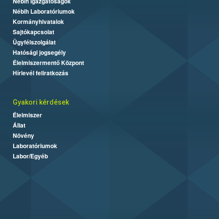
Nébih Igazgatóságok
Nébih Laboratóriumok
Kormányhivatalok
Sajtókapcsolat
Ügyfélszolgálat
Hatósági jogsegély
Élelmiszermentő Központ
Hírlevél feliratkozás
Gyakori kérdések
Élelmiszer
Állat
Növény
Laboratóriumok
Labor/Egyéb