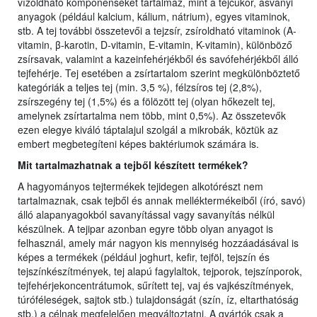
vízoldható komponenseket tartalmaz, mint a tejcukor, ásványi
anyagok (például kalcium, kálium, nátrium), egyes vitaminok,
stb. A tej további összetevői a tejzsír, zsíroldható vitaminok (A-
vitamin, β-karotin, D-vitamin, E-vitamin, K-vitamin), különböző
zsírsavak, valamint a kazeinfehérjékből és savófehérjékből álló
tejfehérje. Tej esetében a zsírtartalom szerint megkülönböztető
kategóriák a teljes tej (min. 3,5 %), félzsíros tej (2,8%),
zsírszegény tej (1,5%) és a fölözött tej (olyan hőkezelt tej,
amelynek zsírtartalma nem több, mint 0,5%). Az összetevők
ezen elegye kiváló táptalajul szolgál a mikrobák, köztük az
embert megbetegíteni képes baktériumok számára is.
Mit tartalmazhatnak a tejből készíte
tt
termékek?
A hagyományos tejtermékek tejidegen alkotórészt nem
tartalmaznak, csak tejből és annak melléktermékeiből (író, savó)
álló alapanyagokból savanyítással vagy savanyítás nélkül
készülnek. A tejipar azonban egyre több olyan anyagot is
felhasznál, amely már nagyon kis mennyiség hozzáadásával is
képes a termékek (például joghurt, kefir, tejföl, tejszín és
tejszínkészítmények, tej alapú fagylaltok, tejporok, tejszínporok,
tejfehérjekoncentrátumok, sűrített tej, vaj és vajkészítmények,
túróféleségek, sajtok stb.) tulajdonságát (szín, íz, eltarthatóság
stb.) a célnak megfelelően megváltoztatni. A gyártók csak a