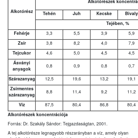
Alkotórészek koncentrá
Alkotórész
Tehén
Juh
Kecske
Bivaly
Tejében, %
Fehérje
3,3
5,5
3,9
5,9
Zsír
3,8
8,2
4,0
7,9
Tejcukor
4,6
5,0
4,5
4,5
Ásványi
0,8
0,9
0,8
0,7
anyagok
Szárazanyag
12,5
19,6
13,2
19,1
Zsírmentes
8,8
11,4
9,2
11,2
szárazanyag
Víz
87,5
80,4
86,8
80,4
Alkotórészek koncentrációja
Forrás: Dr. Szakály Sándor: Tejgazdaságtan, 2001.
A tej alkotórésze legnagyobb részarányban a víz, amely olyan