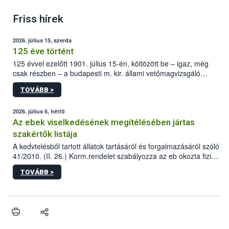
Friss hírek
2026. július 15, szerda
125 éve történt
125 évvel ezelőtt 1901. július 15-én, költözött be – igaz, még
csak részben – a budapesti m. kir. állami vetőmagvizsgáló
állomás a Kis Rókus utca 15. szám alatti, Czigler Győző által
TOVÁBB >
tervezett új épületébe.
2026. július 6, hétfő
Az ebek viselkedésének megítélésében jártas
szakértők listája
A kedvtelésből tartott állatok tartásáról és forgalmazásáról szóló
41/2010. (II. 26.) Korm.rendelet szabályozza az eb okozta fizikai
sérülés, illetve ennek veszélye keletkezésekor felmerülő
TOVÁBB >
hatósági feladatokat, valamint a veszélyes eb tartását és annak
engedélyezését. Ezen eljárások során szükség esetén be kell
vonni az ebek viselkedésének megítélésében jártas szakértőt.