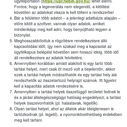
ügyfélportálon (
https://upr.nebih.gov.hu
) lehet elérni.
Fontos, hogy a legenerálás nem elegendő, a kitöltést
követően az adatokat vissza is kell tölteni a rendszerbe!
Bár a felületen több adatot – a jelenlegi adatbázis alapján –
előre kitölt a szoftver, vannak olyan adatok, amiket
mindenképp meg kell adni, hogy benyújtható legyen a
bizonylat.
Meghosszabbítottuk a rögzítésre rendelkezésre álló
kapcsolódási időt, így nem szakad meg a kapcsolat az
ügyfélkapus belépést követően sem hosszú ideig, több idő
áll rendelkezésre az adatok felvitelére.
Amennyiben korábban amiatt alakított ki egy tartó több
tartási helyet, mert csak öt mező volt a bejelentőn, akkor
ezek a tartási helyek módosíthatók és egy tartási hely alá
rendezhetők az összetartozó helyrajzi számok. Itt figyelni
kell a kapacitás adatok rendezésére is.
Amennyiben a tartási helyek összefüggő területet fednek le
és a járási állategészségügyi hatóság engedélyezi, a tartási
helyek összevonhatók (pl. halastavak, legelők).
Olyan tartási helyet, ahol az állatok akár ideiglenesen is
tartózkodnak (pl. legelő), a nyomonkövethetőség érdekében
meg kell tartani.