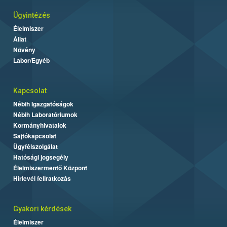
Ügyintézés
Élelmiszer
Állat
Növény
Labor/Egyéb
Kapcsolat
Nébih Igazgatóságok
Nébih Laboratóriumok
Kormányhivatalok
Sajtókapcsolat
Ügyfélszolgálat
Hatósági jogsegély
Élelmiszermentő Központ
Hírlevél feliratkozás
Gyakori kérdések
Élelmiszer