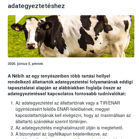
adategyeztetéshez
2020. június 5, péntek
A Nébih az egy tenyészetben több tartási hellyel
rendelkező állattartók adategyeztetési folyamatának eddigi
tapasztalatai alapján az alábbiakban foglalja össze az
adategyeztetéssel kapcsolatos fontosabb tudnivalókat:
Az adategyeztetést az állattartónak vagy a TIR/ENAR
ügyintézésért felelős ENAR-felelősének, megyei
kapcsolattartójának kell elvégezni, hogy az maximálisan az
állattartó szándékai szerint történjen.
Az adategyeztetés meghatalmazott útján is megtehető.
A bizonylatot az ügyfélkapun bejelentkezve, az