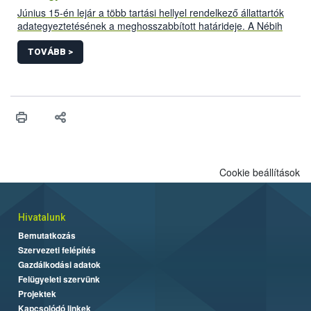
Június 15-én lejár a több tartási hellyel rendelkező állattartók
adategyeztetésének a meghosszabbított határideje. A Nébih
felhívja az önálló tenyészetek ENAR-felelőseinek és a megyei
körzetbe sorolt tenyészetek kapcsolattartóinak a figyelmét, hogy
TOVÁBB >
eddig az időpontig végezhetik el a vonatkozó bizonylaton az
adategyeztetést. A zökkenőmentes ügyintézés érdekében
érdemes az adatszolgáltatást mielőbb megtenni.
Cookie beállítások
Hivatalunk
Bemutatkozás
Szervezeti felépítés
Gazdálkodási adatok
Felügyeleti szervünk
Projektek
Kapcsolódó linkek