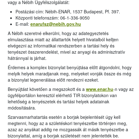
vagy a Nébih Ügyfélszolgálatát:
Postázási cím: Nébih-ENAR, 1537 Budapest, Pf. 397.
Központi telefonszám: 06-1-336-9050
E-mail:
enarufsz@nebih.gov.hu
A Nébih szeretné elkerülni, hogy az adategyeztetés
elmulasztása miatt az állattartók helyett hivatalból kelljen
elvégezni az informatikai rendszerben a tartási hely és
tenyészet összerendelést, mivel az anyagi és adminisztratív
hátránnyal is járhat.
Érdemes a komplex bizonylat benyújtása előtt átgondolni, hogy
melyik helyek maradjanak meg, melyeket vonják össze és még
a bizonylat legenerálása előtt rendezni ezeket.
Benyújtást követően a megszokott és a
www.enar.hu
-n vagy az
ügyfélportálon keresztül elérhető TIR bizonylatokon van
lehetőség a tenyészetek és tartási helyek adatainak
módosítására.
Szarvasmarhatartás esetén a borjak bejelentését úgy kell
megtenni, hogy az a születéskori tenyészetbe történjen meg,
azaz az anyákat addig ne mozgassák át másik tenyészetbe a
bizonylattal, amíg a borjak születését nem jelentették be.