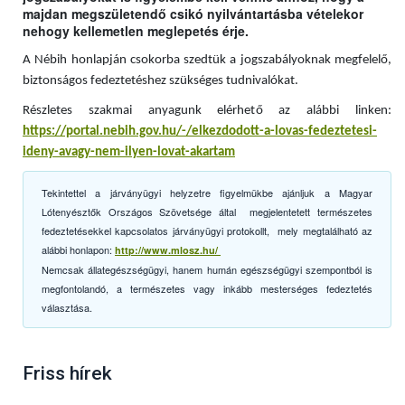
majdan megszületendő csikó nyilvántartásba vételekor
nehogy kellemetlen meglepetés érje.
A Nébih honlapján csokorba szedtük a jogszabályoknak megfelelő,
biztonságos fedeztetéshez szükséges tudnivalókat.
Részletes szakmai anyagunk elérhető az alábbi linken:
https://portal.nebih.gov.hu/-/elkezdodott-a-lovas-fedeztetesi-
ideny-avagy-nem-ilyen-lovat-akartam
Tekintettel a járványügyi helyzetre figyelmükbe ajánljuk a Magyar
Lótenyésztők Országos Szövetsége által megjelentetett természetes
fedeztetésekkel kapcsolatos járványügyi protokollt, mely megtalálható az
alábbi honlapon:
http://www.mlosz.hu/
Nemcsak állategészségügyi, hanem humán egészségügyi szempontból is
megfontolandó, a természetes vagy inkább mesterséges fedeztetés
választása.
Friss hírek