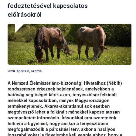
fedeztetésével kapcsolatos
előírásokról
2020. április 8, szerda
A Nemzeti Élelmiszerlánc-biztonsági Hivatalhoz (Nébih)
rendszeresen érkeznek bejelentések, amelyekben a
hatóság segítségét kérik azon, tenyésztésre felkínált
ménekkel kapcsolatban, melyek Magyarországon
termékenyítenek. Akarva-akaratlanul sok esetben
megtévesztő lehet a felkínált ménekkel kapcsolatosan
szerepeltetett információ. Írásunkkal arra szeretnénk
felhívni a figyelmet, hogy amikor a tenyésztőben
megfogalmazódik a párosítási terv, akkor a hatályos
jogszabályokat is figyelembe kell vennie ahhoz, hogy a