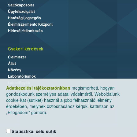
Sajtókapcsolat
Ügyfélszolgálat
Hatósági jogsegély
Élelmiszermentő Központ
Hírlevél feliratkozás
Gyakori kérdések
Élelmiszer
Állat
Növény
Laboratóriumok
Labor/Egyéb
Adatkezelési tájékoztatónkban
megismerheti, hogyan
gondoskodunk személyes adatai védelméről. Weboldalunk
cookie-kat (sütiket) használ a jobb felhasználói élmény
érdekében, melynek biztosításához kérjük, kattintson az
„Elfogadom” gombra.
Statisztikai célú sütik