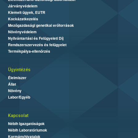
Járványvédelem
Kiemelt ügyek, EUTR
Kockázatkezelés
Mezőgazdasági genetikai erőforrások
Növényvédelem
Nyilvántartási és Felügyeleti Díj
Rendszerszervezés és felügyelet
Termékpálya-ellenőrzés
Ügyintézés
Élelmiszer
Állat
Növény
Labor/Egyéb
Kapcsolat
Nébih Igazgatóságok
Nébih Laboratóriumok
Kormányhivatalok