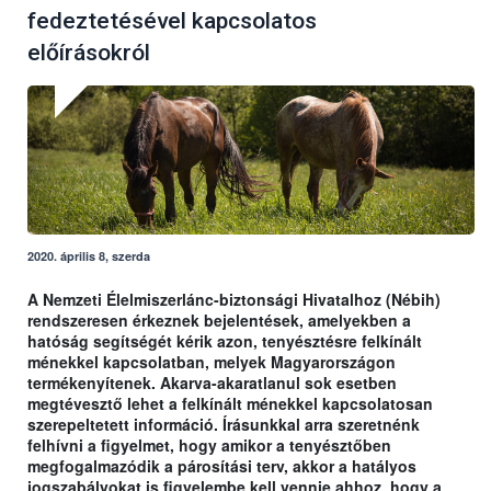
fedeztetésével kapcsolatos
előírásokról
2020. április 8, szerda
A Nemzeti Élelmiszerlánc-biztonsági Hivatalhoz (Nébih)
rendszeresen érkeznek bejelentések, amelyekben a
hatóság segítségét kérik azon, tenyésztésre felkínált
ménekkel kapcsolatban, melyek Magyarországon
termékenyítenek. Akarva-akaratlanul sok esetben
megtévesztő lehet a felkínált ménekkel kapcsolatosan
szerepeltetett információ. Írásunkkal arra szeretnénk
felhívni a figyelmet, hogy amikor a tenyésztőben
megfogalmazódik a párosítási terv, akkor a hatályos
jogszabályokat is figyelembe kell vennie ahhoz, hogy a