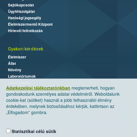
Sajtókapcsolat
Ügyfélszolgálat
Hatósági jogsegély
Élelmiszermentő Központ
Hírlevél feliratkozás
Gyakori kérdések
Élelmiszer
Állat
Növény
Laboratóriumok
Labor/Egyéb
Adatkezelési tájékoztatónkban
megismerheti, hogyan
gondoskodunk személyes adatai védelméről. Weboldalunk
cookie-kat (sütiket) használ a jobb felhasználói élmény
érdekében, melynek biztosításához kérjük, kattintson az
„Elfogadom” gombra.
Statisztikai célú sütik