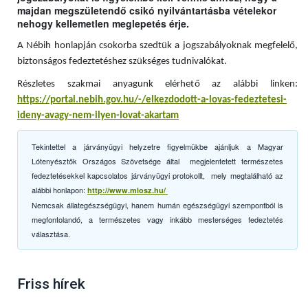
majdan megszületendő csikó nyilvántartásba vételekor
nehogy kellemetlen meglepetés érje.
A Nébih honlapján csokorba szedtük a jogszabályoknak megfelelő,
biztonságos fedeztetéshez szükséges tudnivalókat.
Részletes szakmai anyagunk elérhető az alábbi linken:
https://portal.nebih.gov.hu/-/elkezdodott-a-lovas-fedeztetesi-
ideny-avagy-nem-ilyen-lovat-akartam
Tekintettel a járványügyi helyzetre figyelmükbe ajánljuk a Magyar
Lótenyésztők Országos Szövetsége által megjelentetett természetes
fedeztetésekkel kapcsolatos járványügyi protokollt, mely megtalálható az
alábbi honlapon:
http://www.mlosz.hu/
Nemcsak állategészségügyi, hanem humán egészségügyi szempontból is
megfontolandó, a természetes vagy inkább mesterséges fedeztetés
választása.
Friss hírek