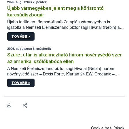
2026. augusztus 7, péntek
Újabb vármegyében jelent meg a kőrisrontó
karcsúdíszbogár
Újabb területen, Borsod-Abaúj-Zemplén vármegyében is
igazolta a Nemzeti Élelmiszerlánc-biztonsági Hivatal (Nébih) a
kőrisrontó karcsúdíszbogár (Agrilus planipennis) jelenlétét. A
TOVÁBB >
kártevőt nem csak színcsapdában találták meg, de már fertőzött
fában is azonosították. A növényvédelmi szakemberek folytatják
az intenzív felderítést, emellett az intézkedéseket a szlovák
2026. augusztus 6, csütörtök
hatósággal is összehangolják a terjedés megállítása érdekében.
Szüret után is alkalmazható három növényvédő szer
az amerikai szőlőkabóca ellen
A Nemzeti Élelmiszerlánc-biztonsági Hivatal (Nébih) három
növényvédő szer – Decis Forte, Klartan 24 EW, Oroganic –
engedélyokiratát módosította, így azok a szüretet követően,
TOVÁBB >
egészen a vesszőérettség (BBCH 91) stádiumáig
felhasználhatóak a szőlőben. A kiterjesztések célja, hogy a korai
érésű szőlőkben is legyen lehetőség a károsító elleni további
védekezésre. Az Oroganic készítmény kis kiszerelésben kiskerti
felhasználók számára is elérhető és ökológiai termesztésben is
engedélyezett.
Cookie beállítások