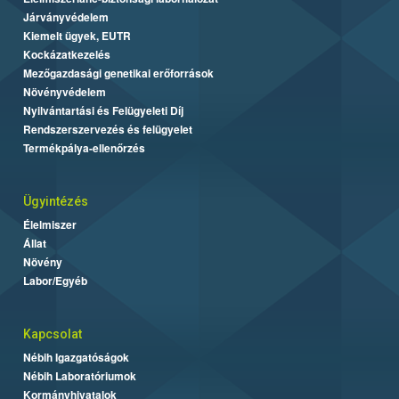
Járványvédelem
Kiemelt ügyek, EUTR
Kockázatkezelés
Mezőgazdasági genetikai erőforrások
Növényvédelem
Nyilvántartási és Felügyeleti Díj
Rendszerszervezés és felügyelet
Termékpálya-ellenőrzés
Ügyintézés
Élelmiszer
Állat
Növény
Labor/Egyéb
Kapcsolat
Nébih Igazgatóságok
Nébih Laboratóriumok
Kormányhivatalok