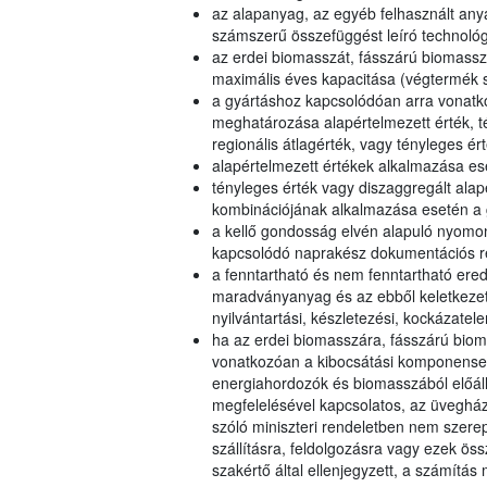
az alapanyag, az egyéb felhasznált anya
számszerű összefüggést leíró technológi
az erdei biomasszát, fásszárú biomassz
maximális éves kapacitása (végtermék s
a gyártáshoz kapcsolódóan arra vonatk
meghatározása alapértelmezett érték, té
regionális átlagérték, vagy tényleges ér
alapértelmezett értékek alkalmazása es
tényleges érték vagy diszaggregált alapé
kombinációjának alkalmazása esetén a 
a kellő gondosság elvén alapuló nyomo
kapcsolódó naprakész dokumentációs r
a fenntartható és nem fenntartható ere
maradványanyag és az ebből keletkezett
nyilvántartási, készletezési, kockázate
ha az erdei biomasszára, fásszárú biom
vonatkozóan a kibocsátási komponense
energiahordozók és biomasszából előáll
megfelelésével kapcsolatos, az üvegház
szóló miniszteri rendeletben nem szerep
szállításra, feldolgozásra vagy ezek ö
szakértő által ellenjegyzett, a számít