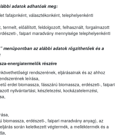
alábbi adatok adhatóak meg:
zlet fafajonként, választékonként, telephelyenkénti
 termelt, előállított, feldolgozott, felhasznált, forgalmazott
rdészeti-, faipari maradvány mennyisége telephelyenkénti
menüpontban az alábbi adatok rögzíthetőek és a
:
za-energiatermelők részére
nkövethetőségi rendszerének, eljárásainak és az ahhoz
endszerének leírása,
etű erdei biomassza, fásszárú biomassza, erdészeti-, faipari
ott nyilvántartási, készletezési, kockázatelemzési,
sa,
rása,
ú biomassza, erdészeti-, faipari maradvány anyag), az
 eljárás során keletkezett végtermék, a melléktermék és a
ja,