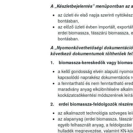
A „Készletbejelentés” menüpontban az 
az üzleti év első napja szerinti nyitókés
bontásban,
az előző üzleti évben importált, exportált,
erdei biomassza, fásszárú biomassza, e
bontásban.
A „Nyomonkövethetőségi dokumentáció” 
következő dokumentumok tölthetőek fel
1. biomassza-kereskedők vagy biomass
a kellő gondosság elvén alapuló nyomo
kapcsolódó naprakész dokumentációs r
a fenntartható és nem fenntartható ered
maradvány anyag elkülönítésére alkalmaz
kockázatcsökkentési módszerének leírá
2. erdei biomassza-feldolgozók részére
az alkalmazott technológia szöveges leí
az alapanyag (erdei biomassza, fásszár
egyéb felhasznált anyag, a feldolgozási
hulladék megnevezése, valamint KN-kód