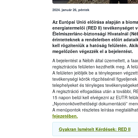
2024. január 26, péntek
Az Európai Unió előírása alapján a biom
energiatermelői (RED II) tevékenységet 
Élelmiszerlánc-biztonsági Hivatalnál (Néb
érintetteknek a rendeletben előírt adatai
kell rögzíteniük a hatóság felületén. Aki
megelőzően végezzék el a bejelentést.
A bejelentést a Nébih által üzemeltett, a f
regisztrációs felületen kezdhetik meg. A fel
A felületen jelöljék be a ténylegesen végze
tevékenységi körök rögzítésénél figyeljenek
telephelyeket és tényleges tevékenységeke
A regisztráció elfogadása után a további, R
15 napon belül kell elvégezni az EUTR felü
„Nyomonkövethetőségi dokumentáció” menü
A menüpontok részletes leírása megtalálha
fejezetében.
Gyakran Ismételt Kérdések: RED II