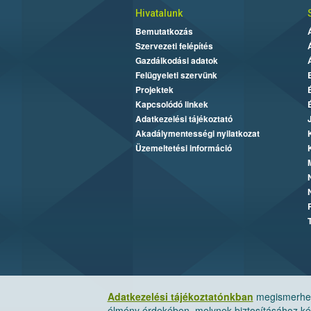
Hivatalunk
Bemutatkozás
Szervezeti felépítés
Gazdálkodási adatok
Felügyeleti szervünk
Projektek
Kapcsolódó linkek
Adatkezelési tájékoztató
Akadálymentességi nyilatkozat
Üzemeltetési információ
Adatkezelési tájékoztatónkban
megismerheti
élmény érdekében, melynek biztosításához kér