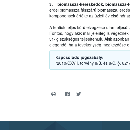
3. biomassza-kereskedők, biomassza-fe
erdei biomassza fásszárú biomassza, erdé
komponensek értéke az üzleti év első hóna
A fentiek teljes körű elvégzése után teljesül 
Fontos, hogy akik már jelenleg is végeznek
31-ig szükséges teljesíteniük. Akik azonban
elegendő, ha a tevékenység megkezdése előt
Kapcsolódó jogszabály:
*2010/CXVII. törvény 8/B. és 8/C. §, 821