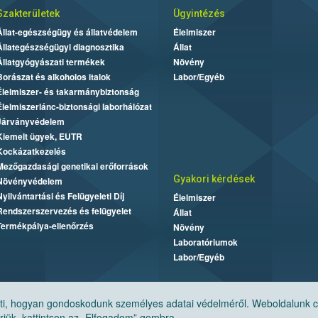
Szakterületek
Ügyintézés
Állat-egészségügy és állatvédelem
Élelmiszer
Állategészségügyi diagnosztika
Állat
Állatgyógyászati termékek
Növény
Borászat és alkoholos italok
Labor/Egyéb
Élelmiszer- és takarmánybiztonság
Élelmiszerlánc-biztonsági laborhálózat
Járványvédelem
Kiemelt ügyek, EUTR
Kockázatkezelés
Mezőgazdasági genetikai erőforrások
Gyakori kérdések
Növényvédelem
Nyilvántartási és Felügyeleti Díj
Élelmiszer
Rendszerszervezés és felügyelet
Állat
Termékpálya-ellenőrzés
Növény
Laboratóriumok
Labor/Egyéb
, hogyan gondoskodunk személyes adatai védelméről. Weboldalunk cook
jük, kattintson az „Elfogadom” gombra.