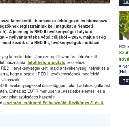
TO
kőris
jelen
talál
azono
assza-kereskedői, biomassza-feldolgozói és biomassza-
folyta
végzőknek regisztrálniuk kell magukat a Nemzeti
intéz
ih). A jelenleg is RED II tevékenységet folytató
össze
kat – nyilvántartásba vétel céljából – 2024. május 31-ig
érdek
k most kezdik el a RED II-t, tevékenységük indítását
2026. 
Szür
aanyag kereskedelmi lánc szereplői számára létrehozott
növé
ület használatát
letölthető útmutató
részletezi.
szől
A Nem
tt RED II tevékenysége(ke)t, majd a tevékenységi helyek és a
(Nébi
 arra, hogy a bejelölt RED II tevékenységnek megfelelő
Klart
t válasszák.
TO
módos
ED II tevékenységekkel összefüggően előírt adatszolgáltatást
egész
letén. Ehhez az EUTR menüben a „Készletbejelentés” és a
felha
pontokat szükséges használni.
célja
tó
a szintén letölthető Felhasználói Kézikönyv 5. és 6.
lehet
Az Or
felha
terme