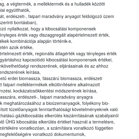
g, a végtermék, a melléktermék és a hulladék közötti
ai együtthatók,
át, erdészeti-, faipari maradvány anyagot feldolgozó üzem
zerinti bontásban),
ozó nyilatkozat, hogy a kibocsátási komponensek
nyleges érték vagy diszaggregált alapértelmezett érték,
tékek kombinációja alapján történik-e,
etén azok értéke,
rtelmezett érték, regionális átlagérték vagy tényleges érték
gyártáshoz kapcsolódó kibocsátási komponensek értékei,
nkövethetőségi rendszerének, eljárásainak és az ahhoz
endszerének leírása,
detű erdei biomassza, fásszárú biomassza, erdészeti
 faipari melléktermékek elkülönítésére alkalmazott
lemzési, kockázatcsökkentési módszerének leírása,
asszára, erdészeti-, faipari maradvány anyagra
k meghatározásához a bioüzemanyagok, folyékony bio-
ított tüzelőanyagok fenntarthatósági követelményeknek való
hatású-gázkibocsátás elkerülés kiszámításának szabályairól
lő ÜHG kibocsátás elkerülés értéket használ a termelésre,
sszértékére vonatkozóan, a számításra vonatkozó független
ás megfelelőségére vonatkozó dokumentumok,