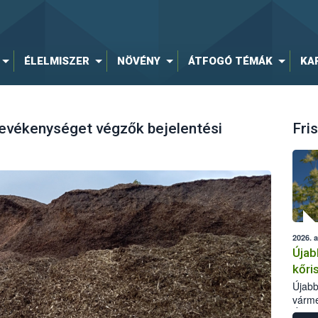
ÉLELMISZER
NÖVÉNY
ÁTFOGÓ TÉMÁK
KA
tevékenységet végzők bejelentési
Fris
2026. 
Újab
kőri
Újabb
várme
Élelm