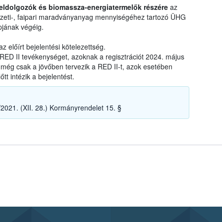
ldolgozók és biomassza-energiatermelők részére
az
szeti-, faipari maradványanyag mennyiségéhez tartozó ÜHG
pjának végéig.
az előírt bejelentési kötelezettség.
 RED II tevékenységet, azoknak a regisztrációt 2024. május
 még csak a jövőben tervezik a RED II-t, azok esetében
t intézik a bejelentést.
/2021. (XII. 28.) Kormányrendelet 15. §