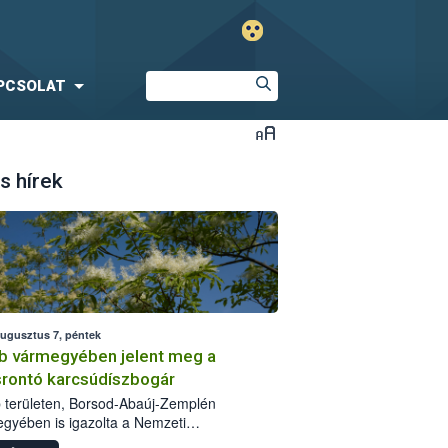
PCSOLAT
s hírek
augusztus 7, péntek
b vármegyében jelent meg a
srontó karcsúdíszbogár
 területen, Borsod-Abaúj-Zemplén
gyében is igazolta a Nemzeti
iszerlánc-biztonsági Hivatal (Nébih) a