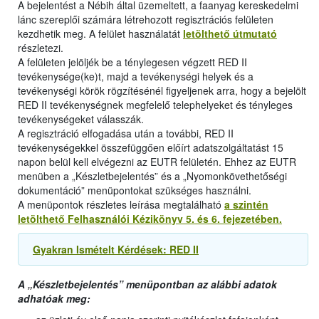
A bejelentést a Nébih által üzemeltett, a faanyag kereskedelmi
lánc szereplői számára létrehozott regisztrációs felületen
kezdhetik meg. A felület használatát
letölthető útmutató
részletezi.
A felületen jelöljék be a ténylegesen végzett RED II
tevékenysége(ke)t, majd a tevékenységi helyek és a
tevékenységi körök rögzítésénél figyeljenek arra, hogy a bejelölt
RED II tevékenységnek megfelelő telephelyeket és tényleges
tevékenységeket válasszák.
A regisztráció elfogadása után a további, RED II
tevékenységekkel összefüggően előírt adatszolgáltatást 15
napon belül kell elvégezni az EUTR felületén. Ehhez az EUTR
menüben a „Készletbejelentés” és a „Nyomonkövethetőségi
dokumentáció” menüpontokat szükséges használni.
A menüpontok részletes leírása megtalálható
a szintén
letölthető Felhasználói Kézikönyv 5. és 6. fejezetében.
Gyakran Ismételt Kérdések: RED II
A „Készletbejelentés” menüpontban az alábbi adatok
adhatóak meg: