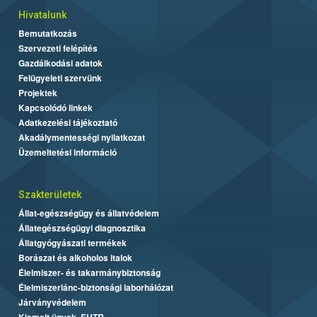
Hivatalunk
Bemutatkozás
Szervezeti felépítés
Gazdálkodási adatok
Felügyeleti szervünk
Projektek
Kapcsolódó linkek
Adatkezelési tájékoztató
Akadálymentességi nyilatkozat
Üzemeltetési információ
Szakterületek
Állat-egészségügy és állatvédelem
Állategészségügyi diagnosztika
Állatgyógyászati termékek
Borászat és alkoholos italok
Élelmiszer- és takarmánybiztonság
Élelmiszerlánc-biztonsági laborhálózat
Járványvédelem
Kiemelt ügyek, EUTR