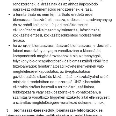
rendszerének, eljárásainak és az ahhoz kapcsolódó
naprakész dokumentációs rendszerének leírása,
a fenntartható és nem fenntartható eredetű erdei
biomassza, fásszárú biomassza, erdészeti maradványanyag
és az ebből keletkezett faipari melléktermékek
elkülönítésére alkalmazott nyilvántartási, készletezési,
kockázatelemzési, kockázatcsökkentési módszerének
leírása,
ha az erdei biomasszára, fásszárú biomasszára, erdészeti-,
faipari maradvány anyagra vonatkozóan a kibocsátási
komponensek meghatározásához a bioüzemanyagok,
folyékony bio-energiahordozók és biomasszából előállított
tüzelőanyagok fenntarthatósági követelményeknek való
megfelelésével kapcsolatos, az üvegházhatású-
gázkibocsátás elkerülés kiszámításának szabályairól szóló
miniszteri rendeletben nem szereplő ÜHG kibocsátás
elkerülés értéket használ a termelésre, szállításra,
feldolgozásra vagy ezek összértékére vonatkozóan, a
számításra vonatkozó független szakértő által ellenjegyzett,
a számítás megfelelőségére vonatkozó dokumentumok,
3. biomassza-kereskedők, biomassza-feldolgozók és
biomassza-energiatermelők részére
az erdei biomassza