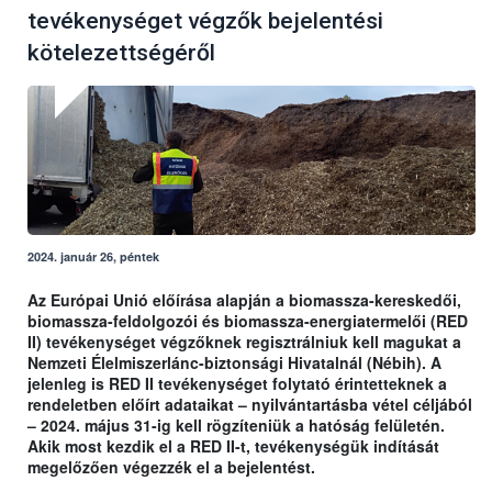
tevékenységet végzők bejelentési
kötelezettségéről
2024. január 26, péntek
Az Európai Unió előírása alapján a biomassza-kereskedői,
biomassza-feldolgozói és biomassza-energiatermelői (RED
II) tevékenységet végzőknek regisztrálniuk kell magukat a
Nemzeti Élelmiszerlánc-biztonsági Hivatalnál (Nébih). A
jelenleg is RED II tevékenységet folytató érintetteknek a
rendeletben előírt adataikat – nyilvántartásba vétel céljából
– 2024. május 31-ig kell rögzíteniük a hatóság felületén.
Akik most kezdik el a RED II-t, tevékenységük indítását
megelőzően végezzék el a bejelentést.