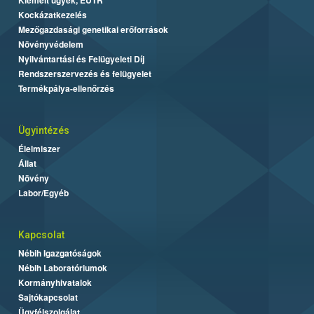
Kockázatkezelés
Mezőgazdasági genetikai erőforrások
Növényvédelem
Nyilvántartási és Felügyeleti Díj
Rendszerszervezés és felügyelet
Termékpálya-ellenőrzés
Ügyintézés
Élelmiszer
Állat
Növény
Labor/Egyéb
Kapcsolat
Nébih Igazgatóságok
Nébih Laboratóriumok
Kormányhivatalok
Sajtókapcsolat
Ügyfélszolgálat