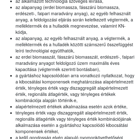
az alkalmazott technológia szöveges leírása,
az alapanyag (erdei biomassza, fásszárú biomassza,
erdészeti-, faipari maradvány anyag), az egyéb felhasznált
anyag, a feldolgozási eljárás során keletkezett végtermék, a
melléktermék és a hulladék megnevezése, valamint KN-
kódja,
az alapanyag, az egyéb felhasznált anyag, a végtermék, a
melléktermék és a hulladék közötti számszerű összefüggést
leíró technológiai együtthatók,
az erdei biomasszát, fásszárú biomasszát, erdészeti-, faipari
maradvány anyagot feldolgozó üzem maximális éves
kapacitása (végtermék szerinti bontásban),
a gyártáshoz kapcsolódóan arra vonatkozó nyilatkozat, hogy
a kibocsátási komponensek meghatározása alapértelmezett
érték, tényleges érték vagy diszaggregált alapértelmezett
érték, regionális átlagérték, vagy tényleges értékek
kombinációja alapján történik-e,
alapértelmezett értékek alkalmazása esetén azok értéke,
tényleges érték vagy diszaggregált alapértelmezett érték,
regionális átlagérték vagy tényleges érték kombinációjának
alkalmazása esetén a gyártáshoz kapcsolódó kibocsátási
komponensek értékei,
a kellő gondosság elvén alapuló nyomonkövethetőségi