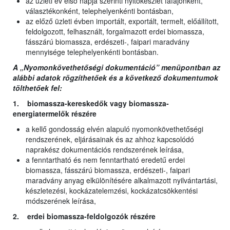
az üzleti év első napja szerinti nyitókészlet fafajonként,
választékonként, telephelyenkénti bontásban,
az előző üzleti évben importált, exportált, termelt, előállított,
feldolgozott, felhasznált, forgalmazott erdei biomassza,
fásszárú biomassza, erdészeti-, faipari maradvány
mennyisége telephelyenkénti bontásban.
A „Nyomonkövethetőségi dokumentáció” menüpontban az
alábbi adatok rögzíthetőek és a következő dokumentumok
tölthetőek fel:
1. biomassza-kereskedők vagy biomassza-
energiatermelők részére
a kellő gondosság elvén alapuló nyomonkövethetőségi
rendszerének, eljárásainak és az ahhoz kapcsolódó
naprakész dokumentációs rendszerének leírása,
a fenntartható és nem fenntartható eredetű erdei
biomassza, fásszárú biomassza, erdészeti-, faipari
maradvány anyag elkülönítésére alkalmazott nyilvántartási,
készletezési, kockázatelemzési, kockázatcsökkentési
módszerének leírása,
2. erdei biomassza-feldolgozók részére