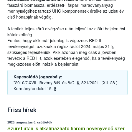
fásszárú biomassza, erdészeti-, faipari maradványanyag
mennyiségéhez tartozó ÜHG komponensek értéke az üzleti év
első hónapjának végéig.
A fentiek teljes körű elvégzése után teljesül az előírt bejelentési
kötelezettség.
Fontos, hogy akik már jelenleg is végeznek RED II
tevékenységet, azoknak a regisztrációt 2024. május 31-ig
szükséges teljesíteniük. Akik azonban még csak a jövőben
tervezik a RED II-t, azok esetében elegendő, ha a tevékenység
megkezdése előtt intézik a bejelentést.
Kapcsolódó jogszabály:
*2010/CXVII. törvény 8/B. és 8/C. §, 821/2021. (XII. 28.)
Kormányrendelet 15. §
Friss hírek
2026. augusztus 6, csütörtök
Szüret után is alkalmazható három növényvédő szer