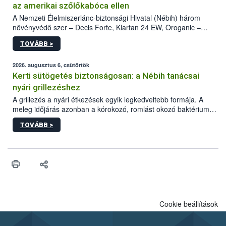
az amerikai szőlőkabóca ellen
A Nemzeti Élelmiszerlánc-biztonsági Hivatal (Nébih) három
növényvédő szer – Decis Forte, Klartan 24 EW, Oroganic –
engedélyokiratát módosította, így azok a szüretet követően,
TOVÁBB >
egészen a vesszőérettség (BBCH 91) stádiumáig
felhasználhatóak a szőlőben. A kiterjesztések célja, hogy a korai
érésű szőlőkben is legyen lehetőség a károsító elleni további
2026. augusztus 6, csütörtök
védekezésre. Az Oroganic készítmény kis kiszerelésben kiskerti
Kerti sütögetés biztonságosan: a Nébih tanácsai
felhasználók számára is elérhető és ökológiai termesztésben is
nyári grillezéshez
engedélyezett.
A grillezés a nyári étkezések egyik legkedveltebb formája. A
meleg időjárás azonban a kórokozó, romlást okozó baktériumok
gyorsabb szaporodásának is kedvez. A szabadtéri sütögetés
TOVÁBB >
ezért nem csupán a megfelelő sütési technikáról szól: legalább
ilyen fontos az alapanyagok biztonságos kezelése, az alapvető
higiéniai szabályok betartása, a megfelelő hőkezelés, valamint a
maradékok szakszerű tárolása. A Nemzeti Élelmiszerlánc-
biztonsági Hivatal (Nébih) Oktatási Programja összegyűjtötte a
biztonságos grillezés legfontosabb tudnivalóit.
Cookie beállítások