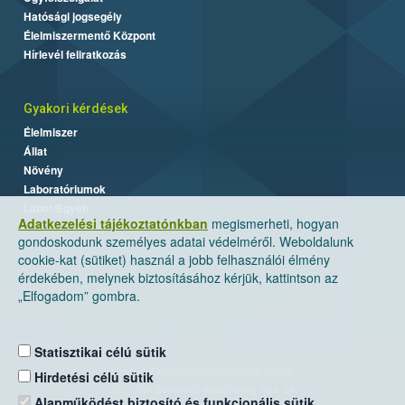
Hatósági jogsegély
Élelmiszermentő Központ
Hírlevél feliratkozás
Gyakori kérdések
Élelmiszer
Állat
Növény
Laboratóriumok
Labor/Egyéb
Adatkezelési tájékoztatónkban
megismerheti, hogyan
gondoskodunk személyes adatai védelméről. Weboldalunk
cookie-kat (sütiket) használ a jobb felhasználói élmény
érdekében, melynek biztosításához kérjük, kattintson az
„Elfogadom” gombra.
Statisztikai célú sütik
Nemzeti Élelmiszerlánc-biztonsági Hivatal
Hirdetési célú sütik
Cím: 1024 Budapest, Keleti Károly utca. 24.
Alapműködést biztosító és funkcionális sütik