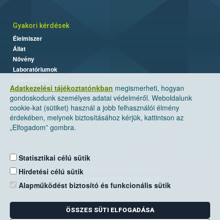
Gyakori kérdések
Élelmiszer
Állat
Növény
Laboratóriumok
Labor/Egyéb
Adatkezelési tájékoztatónkban
megismerheti, hogyan
gondoskodunk személyes adatai védelméről. Weboldalunk
cookie-kat (sütiket) használ a jobb felhasználói élmény
érdekében, melynek biztosításához kérjük, kattintson az
„Elfogadom” gombra.
Statisztikai célú sütik
Nemzeti Élelmiszerlánc-biztonsági Hivatal
Hirdetési célú sütik
Cím: 1024 Budapest, Keleti Károly utca. 24.
Alapműködést biztosító és funkcionális sütik
Levelezési cím: 1525 Budapest. Pf. 30.
ÖSSZES SÜTI ELFOGADÁSA
E-mail:
ugyfelszolgalat@nebih.gov.hu