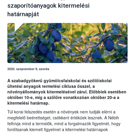
szaporítóanyagok kitermelési
határnapját
2020. szeptember 9, szerda
A szabadgyökerű gyümölcsfaiskolai és szőlőiskolai
ültetési anyagok termelési ciklusa ősszel, a
növényállományok kitermelésével zárul. Előbbiek esetében
október 10-e, míg a szőlőre vonatkozóan október 20-a a
kitermelési határnap.
Túl korai felszedés esetén a növények nem tudják elérni a
megfelelő beérettséget, csökkent értékűek lesznek. A Nébih
felhívja mind a termelők, mind a forgalmazók figyelmét, hogy
fordítsanak kiemelt figyelmet a kitermelési határnapok