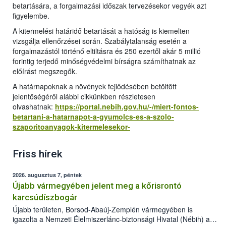
betartására, a forgalmazási időszak tervezésekor vegyék azt
figyelembe.
A kitermelési határidő betartását a hatóság is kiemelten
vizsgálja ellenőrzései során. Szabálytalanság esetén a
forgalmazástól történő eltiltásra és 250 ezertől akár 5 millió
forintig terjedő minőségvédelmi bírságra számíthatnak az
előírást megszegők.
A határnapoknak a növények fejlődésében betöltött
jelentőségéről alábbi cikkünkben részletesen
olvashatnak:
https://portal.nebih.gov.hu/-/miert-fontos-
betartani-a-hatarnapot-a-gyumolcs-es-a-szolo-
szaporitoanyagok-kitermelesekor-
Friss hírek
2026. augusztus 7, péntek
Újabb vármegyében jelent meg a kőrisrontó
karcsúdíszbogár
Újabb területen, Borsod-Abaúj-Zemplén vármegyében is
igazolta a Nemzeti Élelmiszerlánc-biztonsági Hivatal (Nébih) a