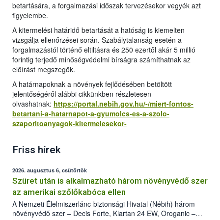
betartására, a forgalmazási időszak tervezésekor vegyék azt
figyelembe.
A kitermelési határidő betartását a hatóság is kiemelten
vizsgálja ellenőrzései során. Szabálytalanság esetén a
forgalmazástól történő eltiltásra és 250 ezertől akár 5 millió
forintig terjedő minőségvédelmi bírságra számíthatnak az
előírást megszegők.
A határnapoknak a növények fejlődésében betöltött
jelentőségéről alábbi cikkünkben részletesen
olvashatnak:
https://portal.nebih.gov.hu/-/miert-fontos-
betartani-a-hatarnapot-a-gyumolcs-es-a-szolo-
szaporitoanyagok-kitermelesekor-
Friss hírek
2026. augusztus 6, csütörtök
Szüret után is alkalmazható három növényvédő szer
az amerikai szőlőkabóca ellen
A Nemzeti Élelmiszerlánc-biztonsági Hivatal (Nébih) három
növényvédő szer – Decis Forte, Klartan 24 EW, Oroganic –