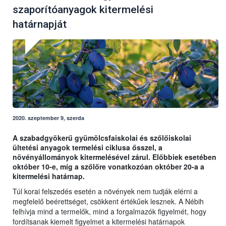
szaporítóanyagok kitermelési
határnapját
2020. szeptember 9, szerda
A szabadgyökerű gyümölcsfaiskolai és szőlőiskolai
ültetési anyagok termelési ciklusa ősszel, a
növényállományok kitermelésével zárul. Előbbiek esetében
október 10-e, míg a szőlőre vonatkozóan október 20-a a
kitermelési határnap.
Túl korai felszedés esetén a növények nem tudják elérni a
megfelelő beérettséget, csökkent értékűek lesznek. A Nébih
felhívja mind a termelők, mind a forgalmazók figyelmét, hogy
fordítsanak kiemelt figyelmet a kitermelési határnapok