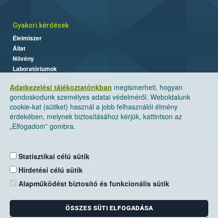
Gyakori kérdések
Élelmiszer
Állat
Növény
Laboratóriumok
Labor/Egyéb
Adatkezelési tájékoztatónkban
megismerheti, hogyan
gondoskodunk személyes adatai védelméről. Weboldalunk
cookie-kat (sütiket) használ a jobb felhasználói élmény
érdekében, melynek biztosításához kérjük, kattintson az
„Elfogadom” gombra.
Statisztikai célú sütik
Nemzeti Élelmiszerlánc-biztonsági Hivatal
Hirdetési célú sütik
Cím: 1024 Budapest, Keleti Károly utca. 24.
Alapműködést biztosító és funkcionális sütik
Levelezési cím: 1525 Budapest. Pf. 30.
ÖSSZES SÜTI ELFOGADÁSA
E-mail:
ugyfelszolgalat@nebih.gov.hu