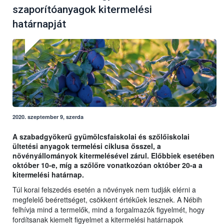
szaporítóanyagok kitermelési
határnapját
2020. szeptember 9, szerda
A szabadgyökerű gyümölcsfaiskolai és szőlőiskolai
ültetési anyagok termelési ciklusa ősszel, a
növényállományok kitermelésével zárul. Előbbiek esetében
október 10-e, míg a szőlőre vonatkozóan október 20-a a
kitermelési határnap.
Túl korai felszedés esetén a növények nem tudják elérni a
megfelelő beérettséget, csökkent értékűek lesznek. A Nébih
felhívja mind a termelők, mind a forgalmazók figyelmét, hogy
fordítsanak kiemelt figyelmet a kitermelési határnapok