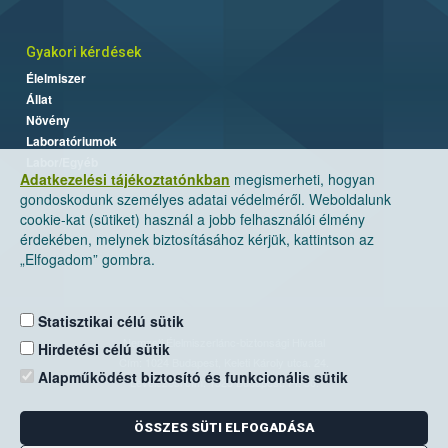
Gyakori kérdések
Élelmiszer
Állat
Növény
Laboratóriumok
Labor/Egyéb
Adatkezelési tájékoztatónkban
megismerheti, hogyan
gondoskodunk személyes adatai védelméről. Weboldalunk
cookie-kat (sütiket) használ a jobb felhasználói élmény
érdekében, melynek biztosításához kérjük, kattintson az
„Elfogadom” gombra.
Statisztikai célú sütik
Nemzeti Élelmiszerlánc-biztonsági Hivatal
Hirdetési célú sütik
Cím: 1024 Budapest, Keleti Károly utca. 24.
Alapműködést biztosító és funkcionális sütik
Levelezési cím: 1525 Budapest. Pf. 30.
ÖSSZES SÜTI ELFOGADÁSA
E-mail:
ugyfelszolgalat@nebih.gov.hu