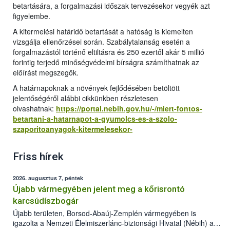
betartására, a forgalmazási időszak tervezésekor vegyék azt
figyelembe.
A kitermelési határidő betartását a hatóság is kiemelten
vizsgálja ellenőrzései során. Szabálytalanság esetén a
forgalmazástól történő eltiltásra és 250 ezertől akár 5 millió
forintig terjedő minőségvédelmi bírságra számíthatnak az
előírást megszegők.
A határnapoknak a növények fejlődésében betöltött
jelentőségéről alábbi cikkünkben részletesen
olvashatnak:
https://portal.nebih.gov.hu/-/miert-fontos-
betartani-a-hatarnapot-a-gyumolcs-es-a-szolo-
szaporitoanyagok-kitermelesekor-
Friss hírek
2026. augusztus 7, péntek
Újabb vármegyében jelent meg a kőrisrontó
karcsúdíszbogár
Újabb területen, Borsod-Abaúj-Zemplén vármegyében is
igazolta a Nemzeti Élelmiszerlánc-biztonsági Hivatal (Nébih) a