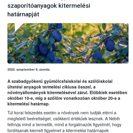
szaporítóanyagok kitermelési
határnapját
2020. szeptember 9, szerda
A szabadgyökerű gyümölcsfaiskolai és szőlőiskolai
ültetési anyagok termelési ciklusa ősszel, a
növényállományok kitermelésével zárul. Előbbiek esetében
október 10-e, míg a szőlőre vonatkozóan október 20-a a
kitermelési határnap.
Túl korai felszedés esetén a növények nem tudják elérni a
megfelelő beérettséget, csökkent értékűek lesznek. A Nébih
felhívja mind a termelők, mind a forgalmazók figyelmét, hogy
fordítsanak kiemelt figyelmet a kitermelési határnapok