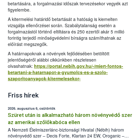
betartására, a forgalmazási időszak tervezésekor vegyék azt
figyelembe.
A kitermelési határidő betartását a hatóság is kiemelten
vizsgálja ellenőrzései során. Szabálytalanság esetén a
forgalmazástól történő eltiltásra és 250 ezertől akár 5 millió
forintig terjedő minőségvédelmi bírságra számíthatnak az
előírást megszegők.
A határnapoknak a növények fejlődésében betöltött
jelentőségéről alábbi cikkünkben részletesen
olvashatnak:
https://portal.nebih.gov.hu/-/miert-fontos-
betartani-a-hatarnapot-a-gyumolcs-es-a-szolo-
szaporitoanyagok-kitermelesekor-
Friss hírek
2026. augusztus 6, csütörtök
Szüret után is alkalmazható három növényvédő szer
az amerikai szőlőkabóca ellen
A Nemzeti Élelmiszerlánc-biztonsági Hivatal (Nébih) három
növényvédő szer – Decis Forte, Klartan 24 EW, Oroganic –