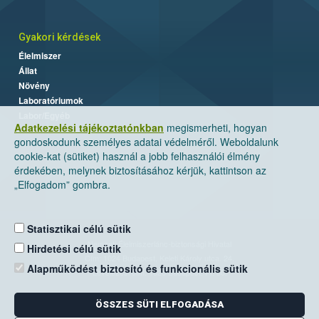
Gyakori kérdések
Élelmiszer
Állat
Növény
Laboratóriumok
Labor/Egyéb
Adatkezelési tájékoztatónkban
megismerheti, hogyan
gondoskodunk személyes adatai védelméről. Weboldalunk
cookie-kat (sütiket) használ a jobb felhasználói élmény
érdekében, melynek biztosításához kérjük, kattintson az
„Elfogadom” gombra.
Statisztikai célú sütik
Nemzeti Élelmiszerlánc-biztonsági Hivatal
Hirdetési célú sütik
Cím: 1024 Budapest, Keleti Károly utca. 24.
Alapműködést biztosító és funkcionális sütik
Levelezési cím: 1525 Budapest. Pf. 30.
ÖSSZES SÜTI ELFOGADÁSA
E-mail:
ugyfelszolgalat@nebih.gov.hu