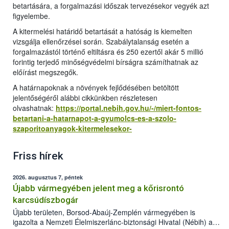
betartására, a forgalmazási időszak tervezésekor vegyék azt
figyelembe.
A kitermelési határidő betartását a hatóság is kiemelten
vizsgálja ellenőrzései során. Szabálytalanság esetén a
forgalmazástól történő eltiltásra és 250 ezertől akár 5 millió
forintig terjedő minőségvédelmi bírságra számíthatnak az
előírást megszegők.
A határnapoknak a növények fejlődésében betöltött
jelentőségéről alábbi cikkünkben részletesen
olvashatnak:
https://portal.nebih.gov.hu/-/miert-fontos-
betartani-a-hatarnapot-a-gyumolcs-es-a-szolo-
szaporitoanyagok-kitermelesekor-
Friss hírek
2026. augusztus 7, péntek
Újabb vármegyében jelent meg a kőrisrontó
karcsúdíszbogár
Újabb területen, Borsod-Abaúj-Zemplén vármegyében is
igazolta a Nemzeti Élelmiszerlánc-biztonsági Hivatal (Nébih) a