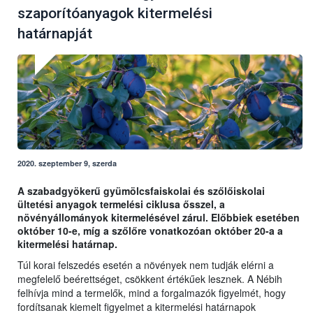
szaporítóanyagok kitermelési
határnapját
2020. szeptember 9, szerda
A szabadgyökerű gyümölcsfaiskolai és szőlőiskolai
ültetési anyagok termelési ciklusa ősszel, a
növényállományok kitermelésével zárul. Előbbiek esetében
október 10-e, míg a szőlőre vonatkozóan október 20-a a
kitermelési határnap.
Túl korai felszedés esetén a növények nem tudják elérni a
megfelelő beérettséget, csökkent értékűek lesznek. A Nébih
felhívja mind a termelők, mind a forgalmazók figyelmét, hogy
fordítsanak kiemelt figyelmet a kitermelési határnapok