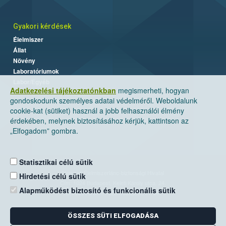
Gyakori kérdések
Élelmiszer
Állat
Növény
Laboratóriumok
Labor/Egyéb
Adatkezelési tájékoztatónkban
megismerheti, hogyan
gondoskodunk személyes adatai védelméről. Weboldalunk
cookie-kat (sütiket) használ a jobb felhasználói élmény
érdekében, melynek biztosításához kérjük, kattintson az
„Elfogadom” gombra.
Statisztikai célú sütik
Nemzeti Élelmiszerlánc-biztonsági Hivatal
Hirdetési célú sütik
Cím: 1024 Budapest, Keleti Károly utca. 24.
Alapműködést biztosító és funkcionális sütik
Levelezési cím: 1525 Budapest. Pf. 30.
ÖSSZES SÜTI ELFOGADÁSA
E-mail:
ugyfelszolgalat@nebih.gov.hu