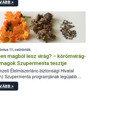
VÁBB >
mberei. Összesen 27 bor került „nagyító
 melyek az élelmiszerbiztonsági és -minőségi
álatok, valamint a jelölés-ellenőrzés
ontjából is megfeleltek. A kedveltségi
laton az is kiderült, melyek a kóstolók által
dveltebbnek ítélt Olaszrizlingek.
únius 11, csütörtök
en magból lesz virág? – körömvirág-
magok Szupermenta tesztje
zeti Élelmiszerlánc-biztonsági Hivatal
h) Szupermenta programjának legújabb
ktesztje a körömvirág-vetőmagokra
VÁBB >
zált. A hatósági vizsgálatokon a
mberek 16 kereskedelmi forgalomban
tó terméket ellenőriztek. Három
agtétel csírázóképessége nem felelt meg a
abályi előírásoknak, egy további termék
 a tisztasági követelményeknek nem tett
t. A hatósági felügyelők mind a négy
en eljárást indítottak és elrendelték a
kek forgalomból történő kivonását. A végső