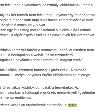
em felelt meg a vonatkozó jogszabályi előírásoknak, mert a
álynak két termék nem felelt meg, ugyanis egy fehérjepornál
 pedig a magnézium napi táplálkozási referenciaértéke nem
nak megfelelő minimum 7,5%-ot.
sze egy felelt meg maradéktalanul a jelölési előírásoknak.
sel, a tápértékjelöléssel és az összetevők feltüntetésével
ldalon keresztül történt a mintavétel, ebből öt esetben nem
talanul a honlapokon a webáruházat üzemeltető
golásán egyáltalán nem tüntettek fel magyar nyelvű
vállalkozókkal szemben hatósági eljárás indult. A hatósági
zabnak ki, melyek együttes értéke előreláthatólag mintegy
értő és laikus kóstolók pontozták a termékeket. Az
ngsor, azonban a hatósági ellenőrzés eredményeit figyelembe
upermenta-emblémát.
zletes vizsgálati eredmények elérhetőek a
Nébih