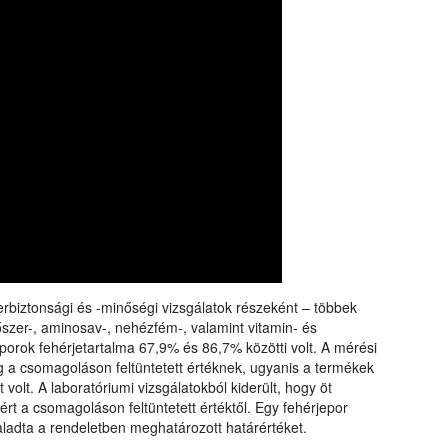
rangs
össze
a Nébi
a növ
erbiztonsági és -minőségi vizsgálatok részeként – többek
tőszer-, aminosav-, nehézfém-, valamint vitamin- és
porok fehérjetartalma 67,9% és 86,7% közötti volt. A mérési
a csomagoláson feltüntetett értéknek, ugyanis a termékek
 volt. A laboratóriumi vizsgálatokból kiderült, hogy öt
t a csomagoláson feltüntetett értéktől. Egy fehérjepor
ladta a rendeletben meghatározott határértéket.