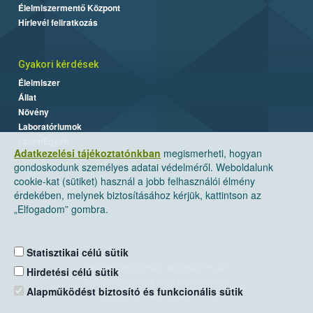
Élelmiszermentő Központ
Hírlevél feliratkozás
Gyakori kérdések
Élelmiszer
Állat
Növény
Laboratóriumok
Labor/Egyéb
Adatkezelési tájékoztatónkban
megismerheti, hogyan
gondoskodunk személyes adatai védelméről. Weboldalunk
cookie-kat (sütiket) használ a jobb felhasználói élmény
érdekében, melynek biztosításához kérjük, kattintson az
„Elfogadom” gombra.
Statisztikai célú sütik
Nemzeti Élelmiszerlánc-biztonsági Hivatal
Hirdetési célú sütik
Cím: 1024 Budapest, Keleti Károly utca. 24.
Alapműködést biztosító és funkcionális sütik
Levelezési cím: 1525 Budapest. Pf. 30.