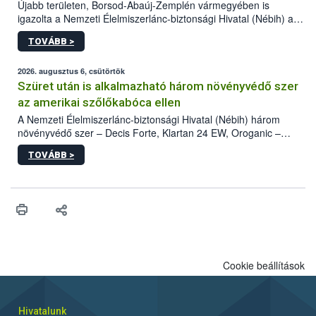
Újabb területen, Borsod-Abaúj-Zemplén vármegyében is
igazolta a Nemzeti Élelmiszerlánc-biztonsági Hivatal (Nébih) a
kőrisrontó karcsúdíszbogár (Agrilus planipennis) jelenlétét. A
TOVÁBB >
kártevőt nem csak színcsapdában találták meg, de már fertőzött
fában is azonosították. A növényvédelmi szakemberek folytatják
az intenzív felderítést, emellett az intézkedéseket a szlovák
2026. augusztus 6, csütörtök
hatósággal is összehangolják a terjedés megállítása érdekében.
Szüret után is alkalmazható három növényvédő szer
az amerikai szőlőkabóca ellen
A Nemzeti Élelmiszerlánc-biztonsági Hivatal (Nébih) három
növényvédő szer – Decis Forte, Klartan 24 EW, Oroganic –
engedélyokiratát módosította, így azok a szüretet követően,
TOVÁBB >
egészen a vesszőérettség (BBCH 91) stádiumáig
felhasználhatóak a szőlőben. A kiterjesztések célja, hogy a korai
érésű szőlőkben is legyen lehetőség a károsító elleni további
védekezésre. Az Oroganic készítmény kis kiszerelésben kiskerti
felhasználók számára is elérhető és ökológiai termesztésben is
engedélyezett.
Cookie beállítások
Hivatalunk