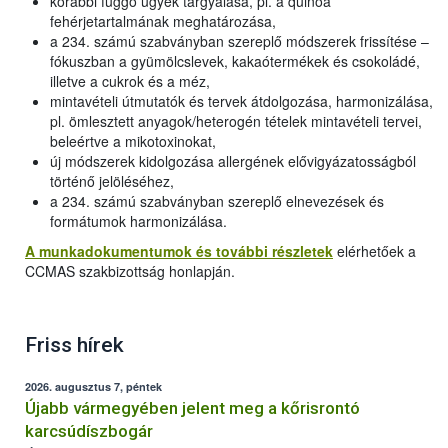
korábbi függő ügyek tárgyalása, pl. a quinoa
fehérjetartalmának meghatározása,
a 234. számú szabványban szereplő módszerek frissítése –
fókuszban a gyümölcslevek, kakaótermékek és csokoládé,
illetve a cukrok és a méz,
mintavételi útmutatók és tervek átdolgozása, harmonizálása,
pl. ömlesztett anyagok/heterogén tételek mintavételi tervei,
beleértve a mikotoxinokat,
új módszerek kidolgozása allergének elővigyázatosságból
történő jelöléséhez,
a 234. számú szabványban szereplő elnevezések és
formátumok harmonizálása.
A munkadokumentumok és további részletek
elérhetőek a
CCMAS szakbizottság honlapján.
Friss hírek
2026. augusztus 7, péntek
Újabb vármegyében jelent meg a kőrisrontó
karcsúdíszbogár