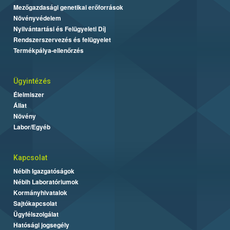
Mezőgazdasági genetikai erőforrások
Növényvédelem
Nyilvántartási és Felügyeleti Díj
Rendszerszervezés és felügyelet
Termékpálya-ellenőrzés
Ügyintézés
Élelmiszer
Állat
Növény
Labor/Egyéb
Kapcsolat
Nébih Igazgatóságok
Nébih Laboratóriumok
Kormányhivatalok
Sajtókapcsolat
Ügyfélszolgálat
Hatósági jogsegély