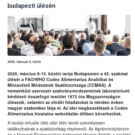
budapesti ülésén
2026. február 9, hétfő
2026. március 9-13. között tartja Budapesten a 45. szakmai
ülését a FAO/WHO Codex Alimentarius Analitikai és
Mintavételi Módszerek Szakbizottsága (CCMAS). A
nemzetközi szervezet szabványrendszereinek laboratóriumi
kérdéseit összefogó testület 1972 óta Magyarországon
ülésezik, valamint az elnöki feladatokat is minden évben
magyar szakember látja el. Az idei megbeszélések a Codex
Alimentarius hivatalos weboldalán élőben követhetőek.
A tavalyi virtuális ülés után idén ismét személyesen
találkozhatnak a szakbizottság résztvevői. Az Agrárminisztérium
és a Nemzeti Élelmiszerlánc-biztonsági Hivatal (Nébih) a korábbi