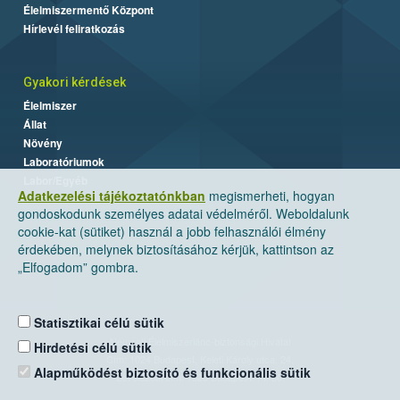
Élelmiszermentő Központ
Hírlevél feliratkozás
Gyakori kérdések
Élelmiszer
Állat
Növény
Laboratóriumok
Labor/Egyéb
Adatkezelési tájékoztatónkban
megismerheti, hogyan
gondoskodunk személyes adatai védelméről. Weboldalunk
cookie-kat (sütiket) használ a jobb felhasználói élmény
érdekében, melynek biztosításához kérjük, kattintson az
„Elfogadom” gombra.
Statisztikai célú sütik
Nemzeti Élelmiszerlánc-biztonsági Hivatal
Hirdetési célú sütik
Cím: 1024 Budapest, Keleti Károly utca. 24.
Alapműködést biztosító és funkcionális sütik
Levelezési cím: 1525 Budapest. Pf. 30.