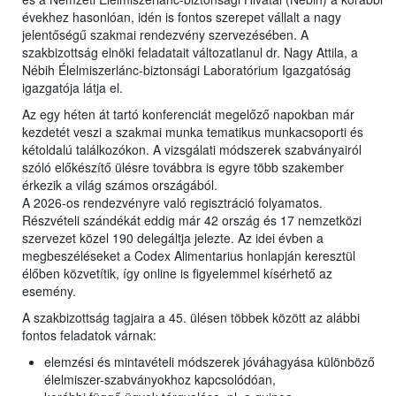
évekhez hasonlóan, idén is fontos szerepet vállalt a nagy
jelentőségű szakmai rendezvény szervezésében. A
szakbizottság elnöki feladatait változatlanul dr. Nagy Attila, a
Nébih Élelmiszerlánc-biztonsági Laboratórium Igazgatóság
igazgatója látja el.
Az egy héten át tartó konferenciát megelőző napokban már
kezdetét veszi a szakmai munka tematikus munkacsoporti és
kétoldalú találkozókon. A vizsgálati módszerek szabványairól
szóló előkészítő ülésre továbbra is egyre több szakember
érkezik a világ számos országából.
A 2026-os rendezvényre való regisztráció folyamatos.
Részvételi szándékát eddig már 42 ország és 17 nemzetközi
szervezet közel 190 delegáltja jelezte. Az idei évben a
megbeszéléseket a Codex Alimentarius honlapján keresztül
élőben közvetítik, így online is figyelemmel kísérhető az
esemény.
A szakbizottság tagjaira a 45. ülésen többek között az alábbi
fontos feladatok várnak:
elemzési és mintavételi módszerek jóváhagyása különböző
élelmiszer-szabványokhoz kapcsolódóan,