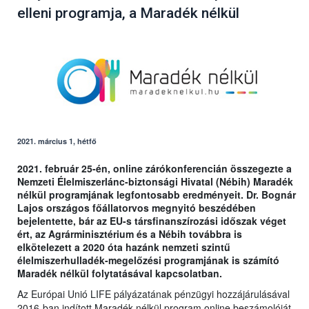
elleni programja, a Maradék nélkül
2021. március 1, hétfő
2021. február 25-én, online zárókonferencián összegezte a
Nemzeti Élelmiszerlánc-biztonsági Hivatal (Nébih) Maradék
nélkül programjának legfontosabb eredményeit. Dr. Bognár
Lajos országos főállatorvos megnyitó beszédében
bejelentette, bár az EU-s társfinanszírozási időszak véget
ért, az Agrárminisztérium és a Nébih továbbra is
elkötelezett a 2020 óta hazánk nemzeti szintű
élelmiszerhulladék-megelőzési programjának is számító
Maradék nélkül folytatásával kapcsolatban.
Az Európai Unió LIFE pályázatának pénzügyi hozzájárulásával
2016-ban indított Maradék nélkül program online beszámolóját