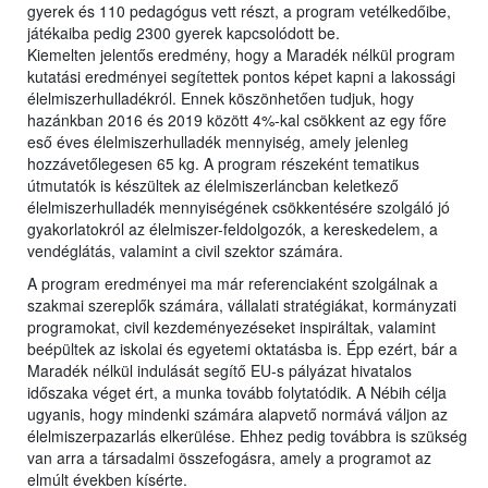
gyerek és 110 pedagógus vett részt, a program vetélkedőibe,
játékaiba pedig 2300 gyerek kapcsolódott be.
Kiemelten jelentős eredmény, hogy a Maradék nélkül program
kutatási eredményei segítettek pontos képet kapni a lakossági
élelmiszerhulladékról. Ennek köszönhetően tudjuk, hogy
hazánkban 2016 és 2019 között 4%-kal csökkent az egy főre
eső éves élelmiszerhulladék mennyiség, amely jelenleg
hozzávetőlegesen 65 kg. A program részeként tematikus
útmutatók is készültek az élelmiszerláncban keletkező
élelmiszerhulladék mennyiségének csökkentésére szolgáló jó
gyakorlatokról az élelmiszer-feldolgozók, a kereskedelem, a
vendéglátás, valamint a civil szektor számára.
A program eredményei ma már referenciaként szolgálnak a
szakmai szereplők számára, vállalati stratégiákat, kormányzati
programokat, civil kezdeményezéseket inspiráltak, valamint
beépültek az iskolai és egyetemi oktatásba is. Épp ezért, bár a
Maradék nélkül indulását segítő EU-s pályázat hivatalos
időszaka véget ért, a munka tovább folytatódik. A Nébih célja
ugyanis, hogy mindenki számára alapvető normává váljon az
élelmiszerpazarlás elkerülése. Ehhez pedig továbbra is szükség
van arra a társadalmi összefogásra, amely a programot az
elmúlt években kísérte.