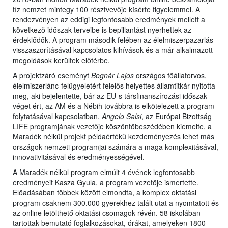
tíz nemzet mintegy 100 résztvevője kísérte figyelemmel. A
rendezvényen az eddigi legfontosabb eredmények mellett a
következő időszak terveibe is bepillantást nyerhettek az
érdeklődők. A program második felében az élelmiszerpazarlás
visszaszorításával kapcsolatos kihívások és a már alkalmazott
megoldások kerültek előtérbe.
A projektzáró eseményt
Bognár Lajos
országos főállatorvos,
élelmiszerlánc-felügyeletért felelős helyettes államtitkár nyitotta
meg, aki bejelentette, bár az EU-s társfinanszírozási időszak
véget ért, az AM és a Nébih továbbra is elkötelezett a program
folytatásával kapcsolatban.
Angelo Salsi
, az Európai Bizottság
LIFE programjának vezetője köszöntőbeszédében kiemelte, a
Maradék nélkül projekt példaértékű kezdeményezés lehet más
országok nemzeti programjai számára a maga komplexitásával,
innovativitásával és eredményességével.
A Maradék nélkül program elmúlt 4 évének legfontosabb
eredményeit Kasza Gyula, a program vezetője ismertette.
Előadásában többek között elmondta, a komplex oktatási
program csaknem 300.000 gyerekhez talált utat a nyomtatott és
az online letölthető oktatási csomagok révén. 58 iskolában
tartottak bemutató foglalkozásokat, órákat, amelyeken 1800