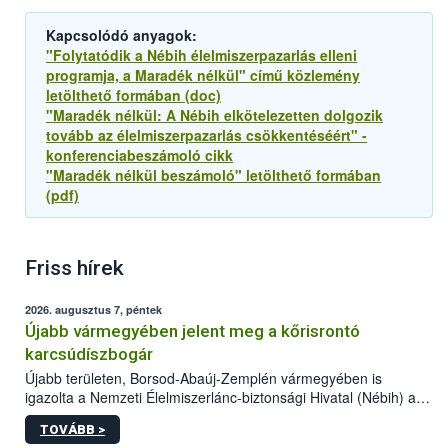
Kapcsolódó anyagok:
"Folytatódik a Nébih élelmiszerpazarlás elleni
programja, a Maradék nélkül" című közlemény
letölthető formában (doc)
"Maradék nélkül: A Nébih elkötelezetten dolgozik
tovább az élelmiszerpazarlás csökkentéséért" -
konferenciabeszámoló cikk
"Maradék nélkül beszámoló" letölthető formában
(pdf)
Friss hírek
2026. augusztus 7, péntek
Újabb vármegyében jelent meg a kőrisrontó
karcsúdíszbogár
Újabb területen, Borsod-Abaúj-Zemplén vármegyében is
igazolta a Nemzeti Élelmiszerlánc-biztonsági Hivatal (Nébih) a
kőrisrontó karcsúdíszbogár (Agrilus planipennis) jelenlétét. A
TOVÁBB >
kártevőt nem csak színcsapdában találták meg, de már fertőzött