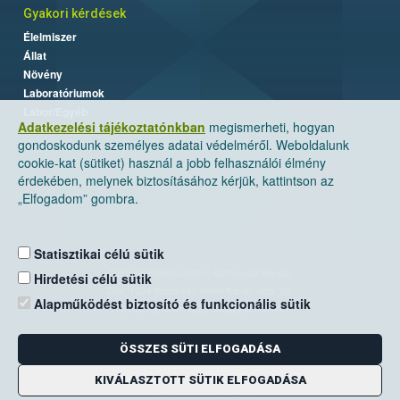
Gyakori kérdések
Élelmiszer
Állat
Növény
Laboratóriumok
Labor/Egyéb
Adatkezelési tájékoztatónkban
megismerheti, hogyan
gondoskodunk személyes adatai védelméről. Weboldalunk
cookie-kat (sütiket) használ a jobb felhasználói élmény
érdekében, melynek biztosításához kérjük, kattintson az
„Elfogadom” gombra.
Statisztikai célú sütik
Nemzeti Élelmiszerlánc-biztonsági Hivatal
Hirdetési célú sütik
Cím: 1024 Budapest, Keleti Károly utca. 24.
Alapműködést biztosító és funkcionális sütik
Levelezési cím: 1525 Budapest. Pf. 30.
ÖSSZES SÜTI ELFOGADÁSA
E-mail:
ugyfelszolgalat@nebih.gov.hu
Zöld szám: 06-80/263-244
KIVÁLASZTOTT SÜTIK ELFOGADÁSA
Telefon: 06-1/ 336-9000