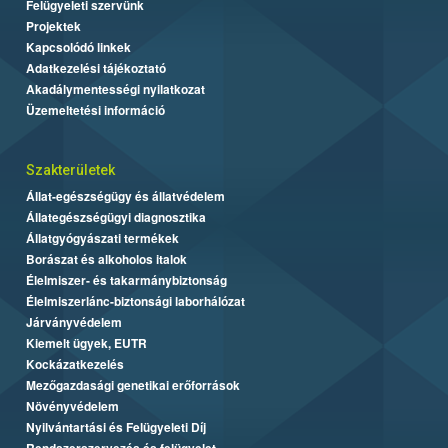
Felügyeleti szervünk
Projektek
Kapcsolódó linkek
Adatkezelési tájékoztató
Akadálymentességi nyilatkozat
Üzemeltetési információ
Szakterületek
Állat-egészségügy és állatvédelem
Állategészségügyi diagnosztika
Állatgyógyászati termékek
Borászat és alkoholos italok
Élelmiszer- és takarmánybiztonság
Élelmiszerlánc-biztonsági laborhálózat
Járványvédelem
Kiemelt ügyek, EUTR
Kockázatkezelés
Mezőgazdasági genetikai erőforrások
Növényvédelem
Nyilvántartási és Felügyeleti Díj
Rendszerszervezés és felügyelet