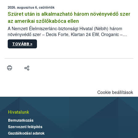
fában is azonosították. A növényvédelmi szakemberek folytatják
az intenzív felderítést, emellett az intézkedéseket a szlovák
2026. augusztus 6, csütörtök
hatósággal is összehangolják a terjedés megállítása érdekében.
Szüret után is alkalmazható három növényvédő szer
az amerikai szőlőkabóca ellen
A Nemzeti Élelmiszerlánc-biztonsági Hivatal (Nébih) három
növényvédő szer – Decis Forte, Klartan 24 EW, Oroganic –
engedélyokiratát módosította, így azok a szüretet követően,
TOVÁBB >
egészen a vesszőérettség (BBCH 91) stádiumáig
felhasználhatóak a szőlőben. A kiterjesztések célja, hogy a korai
érésű szőlőkben is legyen lehetőség a károsító elleni további
védekezésre. Az Oroganic készítmény kis kiszerelésben kiskerti
felhasználók számára is elérhető és ökológiai termesztésben is
engedélyezett.
Cookie beállítások
Hivatalunk
Bemutatkozás
Szervezeti felépítés
Gazdálkodási adatok