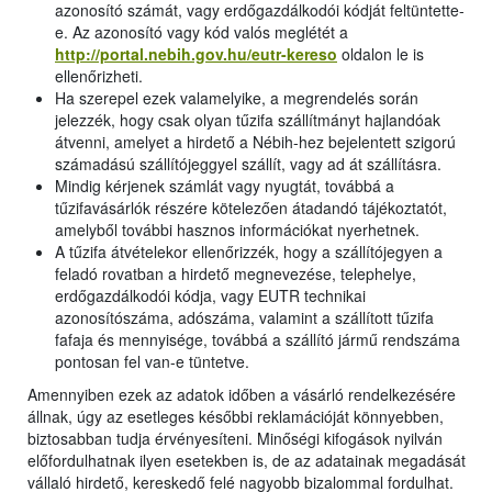
azonosító számát, vagy erdőgazdálkodói kódját feltüntette-
e. Az azonosító vagy kód valós meglétét a
http://portal.nebih.gov.hu/eutr-kereso
oldalon le is
ellenőrizheti.
Ha szerepel ezek valamelyike, a megrendelés során
jelezzék, hogy csak olyan tűzifa szállítmányt hajlandóak
átvenni, amelyet a hirdető a Nébih-hez bejelentett szigorú
számadású szállítójeggyel szállít, vagy ad át szállításra.
Mindig kérjenek számlát vagy nyugtát, továbbá a
tűzifavásárlók részére kötelezően átadandó tájékoztatót,
amelyből további hasznos információkat nyerhetnek.
A tűzifa átvételekor ellenőrizzék, hogy a szállítójegyen a
feladó rovatban a hirdető megnevezése, telephelye,
erdőgazdálkodói kódja, vagy EUTR technikai
azonosítószáma, adószáma, valamint a szállított tűzifa
fafaja és mennyisége, továbbá a szállító jármű rendszáma
pontosan fel van-e tüntetve.
Amennyiben ezek az adatok időben a vásárló rendelkezésére
állnak, úgy az esetleges későbbi reklamációját könnyebben,
biztosabban tudja érvényesíteni. Minőségi kifogások nyilván
előfordulhatnak ilyen esetekben is, de az adatainak megadását
vállaló hirdető, kereskedő felé nagyobb bizalommal fordulhat.