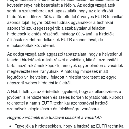
követelményeinek betartását a Nébih. Az eddigi vizsgálatok
során a szakemberek azt tapasztalták, hogy az ellenőrzött
hirdetők mindössze 30%-a tüntette fel érvényes EUTR technikai
azonosítóját. Egyre többen tudnak ugyanakkor a technikai
azonosító szükségességéről: a szabálytalanul feladott
hirdetések jelentős részénél, mintegy 60%-ánál, a hirdetők
állításuk szerint rendelkeztek EUTR azonosítóval, de
elmulasztották közzétenni.
Az eddigi vizsgálatok aggasztó tapasztalata, hogy a helytelenül
feladott hirdetések másik részét a valótlan, kitalált azonosítót
tartalmazó reklámok képezik, amelyek egyértelműen a vásárlók
megtévesztésére irányulnak. A hatóság mindezek miatt
legutóbb 34 helytelenül feladott hirdetést töröltetett az egyik
népszerű webes hirdetési felületről.
A Nébih felhívja az érintettek figyelmét, hogy az ellenőrzések a
jövőben is rendszeresen és széles körben folytatódnak, különös
tekintettel a hamis EUTR technikai azonosítóval hirdető
személyek leleplezésére és felelősségre vonására.
Hogyan kerülhetik el a tűzifával csalókat a vásárlók?
Figyeljék a hirdetésekben, hogy a hirdető az EUTR technikai