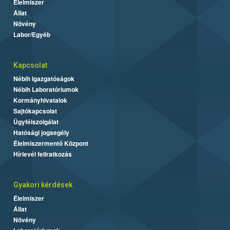
Élelmiszer
Állat
Növény
Labor/Egyéb
Kapcsolat
Nébih Igazgatóságok
Nébih Laboratóriumok
Kormányhivatalok
Sajtókapcsolat
Ügyfélszolgálat
Hatósági jogsegély
Élelmiszermentő Központ
Hírlevél feliratkozás
Gyakori kérdések
Élelmiszer
Állat
Növény