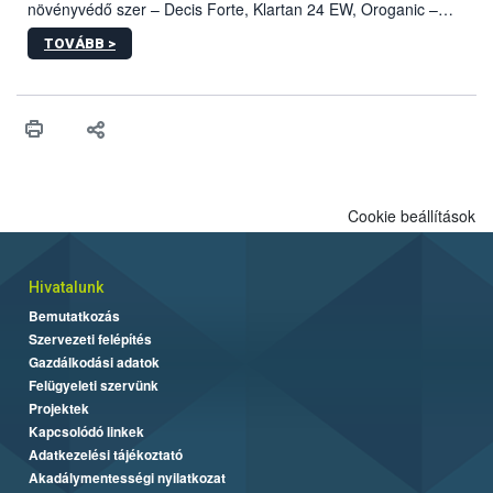
növényvédő szer – Decis Forte, Klartan 24 EW, Oroganic –
engedélyokiratát módosította, így azok a szüretet követően,
TOVÁBB >
egészen a vesszőérettség (BBCH 91) stádiumáig
felhasználhatóak a szőlőben. A kiterjesztések célja, hogy a korai
érésű szőlőkben is legyen lehetőség a károsító elleni további
védekezésre. Az Oroganic készítmény kis kiszerelésben kiskerti
felhasználók számára is elérhető és ökológiai termesztésben is
engedélyezett.
Cookie beállítások
Hivatalunk
Bemutatkozás
Szervezeti felépítés
Gazdálkodási adatok
Felügyeleti szervünk
Projektek
Kapcsolódó linkek
Adatkezelési tájékoztató
Akadálymentességi nyilatkozat