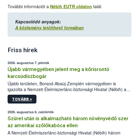
További információt a
Nébih EUTR oldalon
talál.
Kapcsolódó anyagok:
A közlemény letölthető formában
Friss hírek
2026. augusztus 7, péntek
Újabb vármegyében jelent meg a kőrisrontó
karcsúdíszbogár
Újabb területen, Borsod-Abaúj-Zemplén vármegyében is
igazolta a Nemzeti Élelmiszerlánc-biztonsági Hivatal (Nébih) a
kőrisrontó karcsúdíszbogár (Agrilus planipennis) jelenlétét. A
TOVÁBB >
kártevőt nem csak színcsapdában találták meg, de már fertőzött
fában is azonosították. A növényvédelmi szakemberek folytatják
az intenzív felderítést, emellett az intézkedéseket a szlovák
2026. augusztus 6, csütörtök
hatósággal is összehangolják a terjedés megállítása érdekében.
Szüret után is alkalmazható három növényvédő szer
az amerikai szőlőkabóca ellen
A Nemzeti Élelmiszerlánc-biztonsági Hivatal (Nébih) három