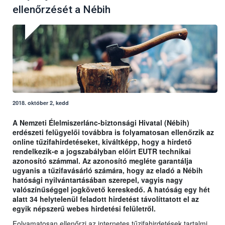
ellenőrzését a Nébih
2018. október 2, kedd
A Nemzeti Élelmiszerlánc-biztonsági Hivatal (Nébih)
erdészeti felügyelői továbbra is folyamatosan ellenőrzik az
online tűzifahirdetéseket, kiváltképp, hogy a hirdető
rendelkezik-e a jogszabályban előírt EUTR technikai
azonosító számmal. Az azonosító megléte garantálja
ugyanis a tűzifavásárló számára, hogy az eladó a Nébih
hatósági nyilvántartásában szerepel, vagyis nagy
valószínűséggel jogkövető kereskedő. A hatóság egy hét
alatt 34 helytelenül feladott hirdetést távolíttatott el az
egyik népszerű webes hirdetési felületről.
Folyamatosan ellenőrzi az internetes tűzifahirdetések tartalmi