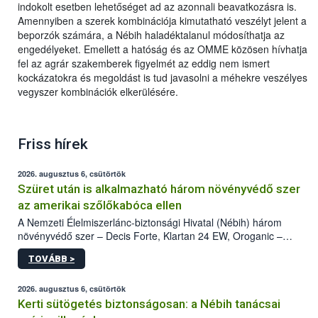
indokolt esetben lehetőséget ad az azonnali beavatkozásra is.
Amennyiben a szerek kombinációja kimutatható veszélyt jelent a
beporzók számára, a Nébih haladéktalanul módosíthatja az
engedélyeket. Emellett a hatóság és az OMME közösen hívhatja
fel az agrár szakemberek figyelmét az eddig nem ismert
kockázatokra és megoldást is tud javasolni a méhekre veszélyes
vegyszer kombinációk elkerülésére.
Friss hírek
2026. augusztus 6, csütörtök
Szüret után is alkalmazható három növényvédő szer
az amerikai szőlőkabóca ellen
A Nemzeti Élelmiszerlánc-biztonsági Hivatal (Nébih) három
növényvédő szer – Decis Forte, Klartan 24 EW, Oroganic –
engedélyokiratát módosította, így azok a szüretet követően,
TOVÁBB >
egészen a vesszőérettség (BBCH 91) stádiumáig
felhasználhatóak a szőlőben. A kiterjesztések célja, hogy a korai
érésű szőlőkben is legyen lehetőség a károsító elleni további
2026. augusztus 6, csütörtök
védekezésre. Az Oroganic készítmény kis kiszerelésben kiskerti
Kerti sütögetés biztonságosan: a Nébih tanácsai
felhasználók számára is elérhető és ökológiai termesztésben is