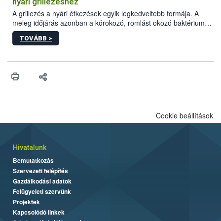
nyári grillezéshez
engedélyezett.
A grillezés a nyári étkezések egyik legkedveltebb formája. A
meleg időjárás azonban a kórokozó, romlást okozó baktériumok
gyorsabb szaporodásának is kedvez. A szabadtéri sütögetés
TOVÁBB >
ezért nem csupán a megfelelő sütési technikáról szól: legalább
ilyen fontos az alapanyagok biztonságos kezelése, az alapvető
higiéniai szabályok betartása, a megfelelő hőkezelés, valamint a
maradékok szakszerű tárolása. A Nemzeti Élelmiszerlánc-
biztonsági Hivatal (Nébih) Oktatási Programja összegyűjtötte a
biztonságos grillezés legfontosabb tudnivalóit.
Cookie beállítások
Hivatalunk
Bemutatkozás
Szervezeti felépítés
Gazdálkodási adatok
Felügyeleti szervünk
Projektek
Kapcsolódó linkek