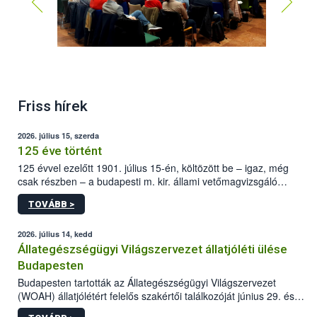
Friss hírek
2026. július 15, szerda
125 éve történt
125 évvel ezelőtt 1901. július 15-én, költözött be – igaz, még
csak részben – a budapesti m. kir. állami vetőmagvizsgáló
állomás a Kis Rókus utca 15. szám alatti, Czigler Győző által
TOVÁBB >
tervezett új épületébe.
2026. július 14, kedd
Állategészségügyi Világszervezet állatjóléti ülése
Budapesten
Budapesten tartották az Állategészségügyi Világszervezet
(WOAH) állatjólétért felelős szakértői találkozóját június 29. és
július 2. között. Az Agrár- és Élelmiszergazdaságért Felelős