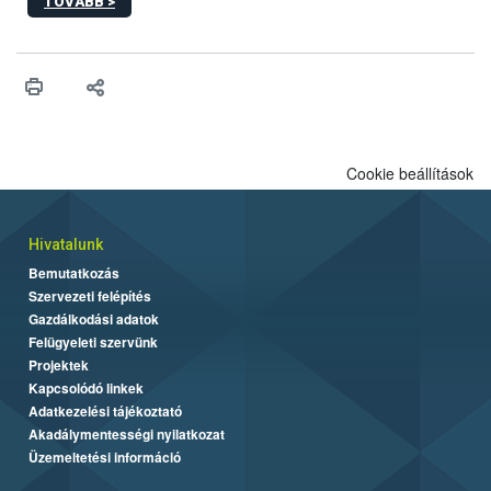
TOVÁBB >
Minisztérium (AÉM) és a Nemzeti Élelmiszerlánc-biztonsági
Hivatal (Nébih) szervezésével megvalósult rendezvény célja a
gazdasági haszonállatok jólétének elősegítése volt az európai
régió országaiban. Az ülésen, több mint 50 résztvevő osztotta
meg tapasztalatait a gazdasági haszonállatok jólétének
fejlesztéséről.
Cookie beállítások
Hivatalunk
Bemutatkozás
Szervezeti felépítés
Gazdálkodási adatok
Felügyeleti szervünk
Projektek
Kapcsolódó linkek
Adatkezelési tájékoztató
Akadálymentességi nyilatkozat
Üzemeltetési információ