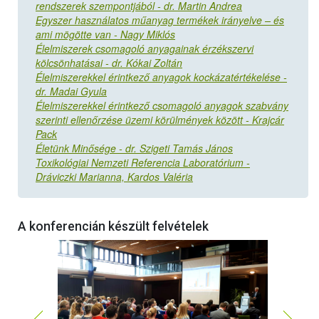
rendszerek szempontjából - dr. Martin Andrea
Egyszer használatos műanyag termékek irányelve – és
ami mögötte van - Nagy Miklós
Élelmiszerek csomagoló anyagainak érzékszervi
kölcsönhatásai - dr. Kókai Zoltán
Élelmiszerekkel érintkező anyagok kockázatértékelése -
dr. Madai Gyula
Élelmiszerekkel érintkező csomagoló anyagok szabvány
szerinti ellenőrzése üzemi körülmények között - Krajcár
Pack
Életünk Minősége - dr. Szigeti Tamás János
Toxikológiai Nemzeti Referencia Laboratórium -
Dráviczki Marianna, Kardos Valéria
A konferencián készült felvételek