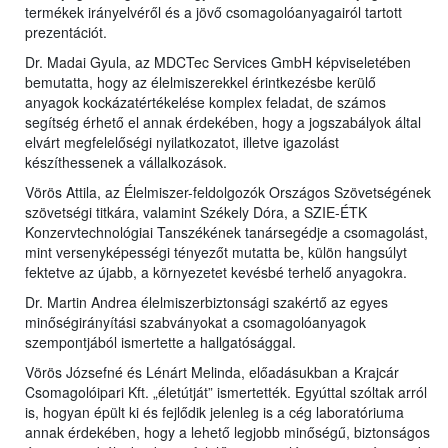
termékek irányelvéről és a jövő csomagolóanyagairól tartott
prezentációt.
Dr. Madai Gyula, az MDCTec Services GmbH képviseletében
bemutatta, hogy az élelmiszerekkel érintkezésbe kerülő
anyagok kockázatértékelése komplex feladat, de számos
segítség érhető el annak érdekében, hogy a jogszabályok által
elvárt megfelelőségi nyilatkozatot, illetve igazolást
készíthessenek a vállalkozások.
Vörös Attila, az Élelmiszer-feldolgozók Országos Szövetségének
szövetségi titkára, valamint Székely Dóra, a SZIE-ÉTK
Konzervtechnológiai Tanszékének tanársegédje a csomagolást,
mint versenyképességi tényezőt mutatta be, külön hangsúlyt
fektetve az újabb, a környezetet kevésbé terhelő anyagokra.
Dr. Martin Andrea élelmiszerbiztonsági szakértő az egyes
minőségirányítási szabványokat a csomagolóanyagok
szempontjából ismertette a hallgatósággal.
Vörös Józsefné és Lénárt Melinda, előadásukban a Krajcár
Csomagolóipari Kft. „életútját” ismertették. Egyúttal szóltak arról
is, hogyan épült ki és fejlődik jelenleg is a cég laboratóriuma
annak érdekében, hogy a lehető legjobb minőségű, biztonságos