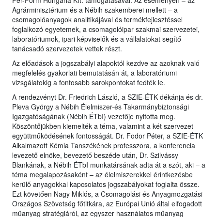
Per-Form Hungária Kft. támogatásával. Az eseményen – az
Agrárminisztérium és a Nébih szakemberei mellett – a
csomagolóanyagok analitikájával és termékfejlesztéssel
foglalkozó egyetemek, a csomagolóipar szakmai szervezetei,
laboratóriumok, ipari képviselők és a vállalatokat segítő
tanácsadó szervezetek vettek részt.
Az előadások a jogszabályi alapoktól kezdve az azoknak való
megfelelés gyakorlati bemutatásán át, a laboratóriumi
vizsgálatokig a fontosabb sarokpontokat fedték le.
A rendezvényt Dr. Friedrich László, a SZIE-ÉTK dékánja és dr.
Pleva György a Nébih Élelmiszer-és Takarmánybiztonsági
Igazgatóságának (Nébih ÉTbI) vezetője nyitotta meg.
Köszöntőjükben kiemelték a téma, valamint a két szervezet
együttműködésének fontosságát. Dr. Fodor Péter, a SZIE-ÉTK
Alkalmazott Kémia Tanszékének professzora, a konferencia
levezető elnöke, bevezető beszéde után, Dr. Szilvássy
Blankának, a Nébih ÉTbI munkatársának adta át a szót, aki – a
téma megalapozásaként – az élelmiszerekkel érintkezésbe
kerülő anyagokkal kapcsolatos jogszabályokat foglalta össze.
Ezt követően Nagy Miklós, a Csomagolási és Anyagmozgatási
Országos Szövetség főtitkára, az Európai Unió által elfogadott
műanyag stratégiáról, az egyszer használatos műanyag