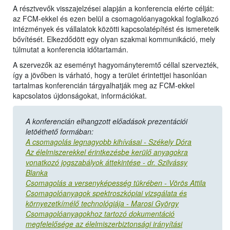
A résztvevők visszajelzései alapján a konferencia elérte célját:
az FCM-ekkel és ezen belül a csomagolóanyagokkal foglalkozó
intézmények és vállalatok közötti kapcsolatépítést és ismereteik
bővítését. Elkezdődött egy olyan szakmai kommunikáció, mely
túlmutat a konferencia időtartamán.
A szervezők az eseményt hagyományteremtő céllal szervezték,
így a jövőben is várható, hogy a terület érintettjei hasonlóan
tartalmas konferencián tárgyalhatják meg az FCM-ekkel
kapcsolatos újdonságokat, információkat.
A konferencián elhangzott előadások prezentációi
letöéthető formában:
A csomagolás legnagyobb kihívásai - Székely Dóra
Az élelmiszerekkel érintkezésbe kerülő anyagokra
vonatkozó jogszabályok áttekintése - dr. Szilvássy
Blanka
Csomagolás a versenyképesség tükrében - Vörös Attila
Csomagolóanyagok spektroszkópiai vizsgálata és
környezetkímélő technológiája - Marosi György
Csomagolóanyagokhoz tartozó dokumentáció
megfelelősége az élelmiszerbiztonsági irányítási