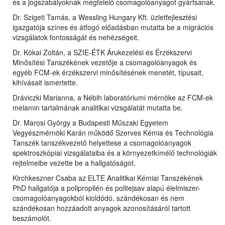
és a jogszabályoknak megfelelő csomagolóanyagot gyártsanak.
Dr. Szigeti Tamás, a Wessling Hungary Kft. üzletfejlesztési
igazgatója színes és átfogó előadásban mutatta be a migrációs
vizsgálatok fontosságát és nehézségeit.
Dr. Kókai Zoltán, a SZIE-ÉTK Árukezelési és Érzékszervi
Minősítési Tanszékének vezetője a csomagolóanyagok és
egyéb FCM-ek érzékszervi minősítésének menetét, típusait,
kihívásait ismertette.
Dráviczki Marianna, a Nébih laboratóriumi mérnöke az FCM-ek
melamin tartalmának analitikai vizsgálatát mutatta be.
Dr. Marosi György a Budapesti Műszaki Egyetem
Vegyészmérnöki Karán működő Szerves Kémia és Technológia
Tanszék tanszékvezető helyettese a csomagolóanyagok
spektroszkópiai vizsgálataiba és a környezetkímélő technológiák
rejtelmeibe vezette be a hallgatóságot.
Kirchkeszner Csaba az ELTE Analitikai Kémiai Tanszékének
PhD hallgatója a polipropilén és politejsav alapú élelmiszer-
csomagolóanyagokból kioldódó, szándékosan és nem
szándékosan hozzáadott anyagok azonosításáról tartott
beszámolót.