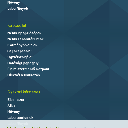
Növény
Labor/Egyéb
Kapcsolat
Nébih Igazgatóságok
Nébih Laboratóriumok
Kormányhivatalok
Sajtókapcsolat
Ügyfélszolgálat
Hatósági jogsegély
Élelmiszermentő Központ
Hírlevél feliratkozás
Gyakori kérdések
Élelmiszer
Állat
Növény
Laboratóriumok
Labor/Egyéb