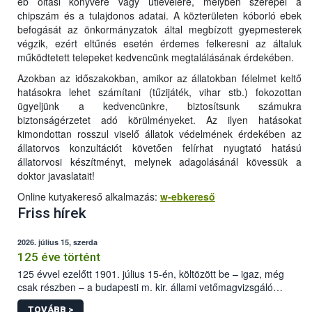
eb oltási könyvére vagy útlevelére, melyben szerepel a
chipszám és a tulajdonos adatai. A közterületen kóborló ebek
befogását az önkormányzatok által megbízott gyepmesterek
végzik, ezért eltűnés esetén érdemes felkeresni az általuk
működtetett telepeket kedvencünk megtalálásának érdekében.
Azokban az időszakokban, amikor az állatokban félelmet keltő
hatásokra lehet számítani (tűzijáték, vihar stb.) fokozottan
ügyeljünk a kedvencünkre, biztosítsunk számukra
biztonságérzetet adó körülményeket. Az ilyen hatásokat
kimondottan rosszul viselő állatok védelmének érdekében az
állatorvos konzultációt követően felírhat nyugtató hatású
állatorvosi készítményt, melynek adagolásánál kövessük a
doktor javaslatait!
Online kutyakereső alkalmazás:
w-ebkereső
Friss hírek
2026. július 15, szerda
125 éve történt
125 évvel ezelőtt 1901. július 15-én, költözött be – igaz, még
csak részben – a budapesti m. kir. állami vetőmagvizsgáló
állomás a Kis Rókus utca 15. szám alatti, Czigler Győző által
TOVÁBB >