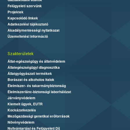
Felügyeleti szervünk
Projektek
Kapcsolódó linkek
Adatkezelési tájékoztató
Akadálymentességi nyilatkozat
Üzemeltetési információ
Szakterületek
Állat-egészségügy és állatvédelem
Állategészségügyi diagnosztika
Állatgyógyászati termékek
Borászat és alkoholos italok
Élelmiszer- és takarmánybiztonság
Élelmiszerlánc-biztonsági laborhálózat
Járványvédelem
Kiemelt ügyek, EUTR
Kockázatkezelés
Mezőgazdasági genetikai erőforrások
Növényvédelem
Nyilvántartási és Felügyeleti Díj