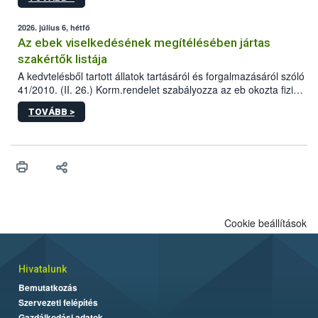
tervezett új épületébe.
2026. július 6, hétfő
Az ebek viselkedésének megítélésében jártas
szakértők listája
A kedvtelésből tartott állatok tartásáról és forgalmazásáról szóló
41/2010. (II. 26.) Korm.rendelet szabályozza az eb okozta fizikai
sérülés, illetve ennek veszélye keletkezésekor felmerülő
TOVÁBB >
hatósági feladatokat, valamint a veszélyes eb tartását és annak
engedélyezését. Ezen eljárások során szükség esetén be kell
vonni az ebek viselkedésének megítélésében jártas szakértőt.
Cookie beállítások
Hivatalunk
Bemutatkozás
Szervezeti felépítés
Gazdálkodási adatok