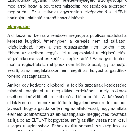
Előfordulnak ugyanis hibák, feledékenységek. Bizonyosodjunk
meg arról hogy, a beültetett mikrochip regisztrációja sikeresen
megtörtént! Ez a művelet egyszerűen elvégezhető a NÉBIH
honlapján található kereső használatával:
Ebregiszter
A chipszámot beírva a rendszer megadja a publikus adatokat a
keresett kutyáról. Amennyiben a keresés nem ad találatot,
feltételezhető, hogy a chip regisztrációja nem történt meg.
Ebben az esetben vegyük fel a kapcsolatot a chipbeültetést
végző állatorvossal és kérjük a regisztrációt! Ez nagyon fontos,
mert a regisztrálatlan chiphez nem köthető adat, így az célját
veszti, azaz megtaláláskor nem segíti az kutyust a gazdihoz
történő visszajutásban.
Amikor egy kedvenc elkóborol, a felelős gazdának kötelessége
mindent megtenni a megtalálás érdekében, mely számos
esetben lerövidítheti a kóborlás időtartamát. A közösségi
oldalakon és fórumokon történő figyelemhíváson túlmenően
javasolt, hogy a gazda kérje meg az állatorvosát, hogy az általa
elérhető adatbázisban az eb adatlapjának megjegyzés rovatába
az írja be az ELTŰNT bejegyzést, amíg az állat vissza nem kerül
a jogos tulajdonoshoz. Ehhez az állatorvosnál szükség lesz az