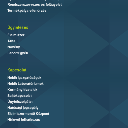
Rendszerszervezés és felügyelet
Termékpálya-ellenőrzés
Ügyintézés
Élelmiszer
Állat
Növény
Labor/Egyéb
Kapcsolat
Nébih Igazgatóságok
Nébih Laboratóriumok
Kormányhivatalok
Sajtókapcsolat
Ügyfélszolgálat
Hatósági jogsegély
Élelmiszermentő Központ
Hírlevél feliratkozás