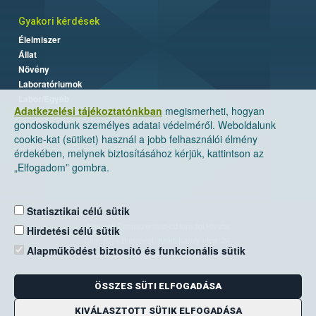
Gyakori kérdések
Élelmiszer
Állat
Növény
Laboratóriumok
Labor/Egyéb
Adatkezelési tájékoztatónkban
megismerheti, hogyan
gondoskodunk személyes adatai védelméről. Weboldalunk
cookie-kat (sütiket) használ a jobb felhasználói élmény
érdekében, melynek biztosításához kérjük, kattintson az
„Elfogadom” gombra.
Statisztikai célú sütik
Nemzeti Élelmiszerlánc-biztonsági Hivatal
Hirdetési célú sütik
Cím: 1024 Budapest, Keleti Károly utca. 24.
Alapműködést biztosító és funkcionális sütik
Levelezési cím: 1525 Budapest. Pf. 30.
ÖSSZES SÜTI ELFOGADÁSA
E-mail:
ugyfelszolgalat@nebih.gov.hu
Zöld szám: 06-80/263-244
KIVÁLASZTOTT SÜTIK ELFOGADÁSA