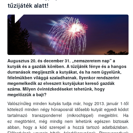
tűzijáték alatt!
Augusztus 20. és december 31. „nemszeretem nap” a
kutyák és a gazdák körében. A tűzijáték fénye és a hangos
durranások megijesztik a kutyákat, és ha nem ügyelünk,
félelmükben világgá szaladhatnak. Ilyenkor rendszerint
megemelkedik az elveszett kutyájukat kereső gazdák
száma. Milyen óvintézkedéseket tehetünk, hogy
megelőzzük a bajt?
Valószínűleg minden kutyás tudja már, hogy 2013. január 1-től
kötelező minden négy hónaposnál idősebb kutyát egyedi kódot
tartalmazó transzponderrel (mikrochippel) megjelölni. Ha
ez megtörtént, még mindig nem lehetünk egészen biztosak
abban, hogy a kód szerepel a hozzá tartozó adatbázisban.