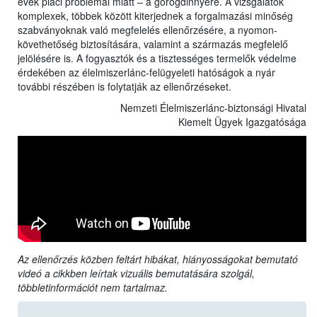
évek piaci problémái miatt – a görögdinnyére. A vizsgálatok
komplexek, többek között kiterjednek a forgalmazási minőség
szabványoknak való megfelelés ellenőrzésére, a nyomon-
követhetőség biztosítására, valamint a származás megfelelő
jelölésére is. A fogyasztók és a tisztességes termelők védelme
érdekében az élelmiszerlánc-felügyeleti hatóságok a nyár
további részében is folytatják az ellenőrzéseket.
Nemzeti Élelmiszerlánc-biztonsági Hivatal
Kiemelt Ügyek Igazgatósága
Az ellenőrzés közben feltárt hibákat, hiányosságokat bemutató
videó a cikkben leírtak vizuális bemutatására szolgál,
többletinformációt nem tartalmaz.