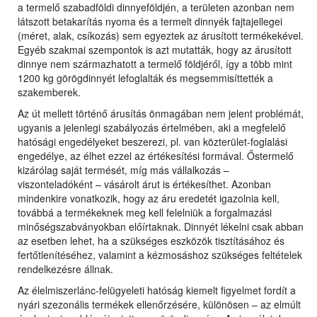
a termelő szabadföldi dinnyeföldjén, a területen azonban nem
látszott betakarítás nyoma és a termelt dinnyék fajtajellegei
(méret, alak, csíkozás) sem egyeztek az árusított termékekével.
Egyéb szakmai szempontok is azt mutatták, hogy az árusított
dinnye nem származhatott a termelő földjéről, így a több mint
1200 kg görögdinnyét lefoglalták és megsemmisíttették a
szakemberek.
Az út mellett történő árusítás önmagában nem jelent problémát,
ugyanis a jelenlegi szabályozás értelmében, aki a megfelelő
hatósági engedélyeket beszerezi, pl. van közterület-foglalási
engedélye, az élhet ezzel az értékesítési formával. Őstermelő
kizárólag saját termését, míg más vállalkozás –
viszonteladóként – vásárolt árut is értékesíthet. Azonban
mindenkire vonatkozik, hogy az áru eredetét igazolnia kell,
továbbá a termékeknek meg kell felelniük a forgalmazási
minőségszabványokban előírtaknak. Dinnyét lékelni csak abban
az esetben lehet, ha a szükséges eszközök tisztításához és
fertőtlenítéséhez, valamint a kézmosáshoz szükséges feltételek
rendelkezésre állnak.
Az élelmiszerlánc-felügyeleti hatóság kiemelt figyelmet fordít a
nyári szezonális termékek ellenőrzésére, különösen – az elmúlt