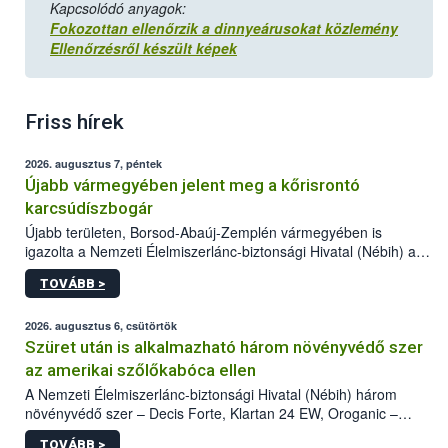
Kapcsolódó anyagok
:
Fokozottan ellenőrzik a dinnyeárusokat közlemény
Ellenőrzésről készült képek
Friss hírek
2026. augusztus 7, péntek
Újabb vármegyében jelent meg a kőrisrontó
karcsúdíszbogár
Újabb területen, Borsod-Abaúj-Zemplén vármegyében is
igazolta a Nemzeti Élelmiszerlánc-biztonsági Hivatal (Nébih) a
kőrisrontó karcsúdíszbogár (Agrilus planipennis) jelenlétét. A
TOVÁBB >
kártevőt nem csak színcsapdában találták meg, de már fertőzött
fában is azonosították. A növényvédelmi szakemberek folytatják
az intenzív felderítést, emellett az intézkedéseket a szlovák
2026. augusztus 6, csütörtök
hatósággal is összehangolják a terjedés megállítása érdekében.
Szüret után is alkalmazható három növényvédő szer
az amerikai szőlőkabóca ellen
A Nemzeti Élelmiszerlánc-biztonsági Hivatal (Nébih) három
növényvédő szer – Decis Forte, Klartan 24 EW, Oroganic –
engedélyokiratát módosította, így azok a szüretet követően,
TOVÁBB >