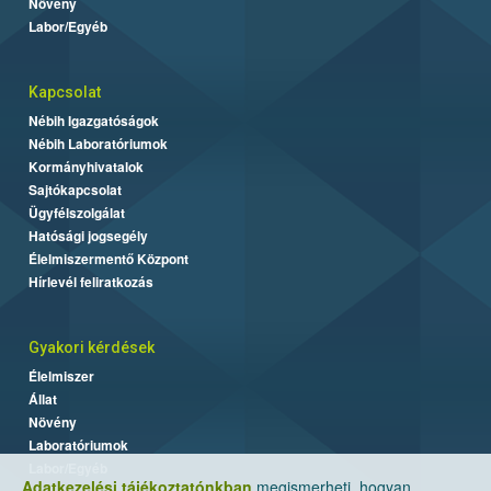
Növény
Labor/Egyéb
Kapcsolat
Nébih Igazgatóságok
Nébih Laboratóriumok
Kormányhivatalok
Sajtókapcsolat
Ügyfélszolgálat
Hatósági jogsegély
Élelmiszermentő Központ
Hírlevél feliratkozás
Gyakori kérdések
Élelmiszer
Állat
Növény
Laboratóriumok
Labor/Egyéb
Adatkezelési tájékoztatónkban
megismerheti, hogyan