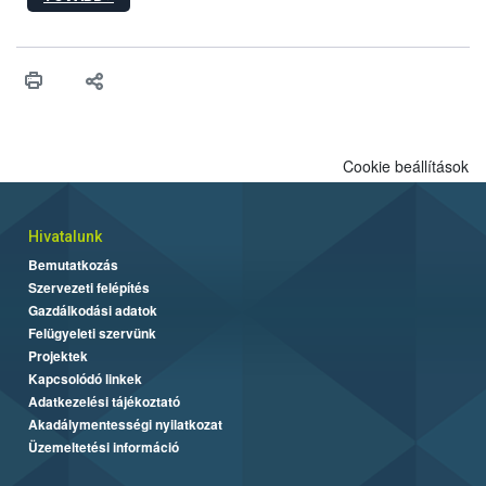
egészen a vesszőérettség (BBCH 91) stádiumáig
felhasználhatóak a szőlőben. A kiterjesztések célja, hogy a korai
érésű szőlőkben is legyen lehetőség a károsító elleni további
védekezésre. Az Oroganic készítmény kis kiszerelésben kiskerti
felhasználók számára is elérhető és ökológiai termesztésben is
engedélyezett.
Cookie beállítások
Hivatalunk
Bemutatkozás
Szervezeti felépítés
Gazdálkodási adatok
Felügyeleti szervünk
Projektek
Kapcsolódó linkek
Adatkezelési tájékoztató
Akadálymentességi nyilatkozat
Üzemeltetési információ