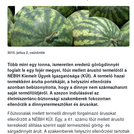
2015. július 2, csütörtök
Több mint egy tonna, ismeretlen eredetű görögdinnyét
foglalt le egy fejér megyei, főút mellett árusító termelőtől a
NÉBIH Kiemelt Ügyek Igazgatósága (KÜI). A termelő hazai
termékként árulta portékáját, a helyszíni ellenőrzés
azonban bebizonyította, hogy a dinnye nem származhatott
saját termőföldjéről. A szezon indulásával az
élelmiszerlánc-biztonsági szakemberek fokozottan
ellenőrzik a dinnyetermesztőket és árusokat.
Főútvonalak mellett termelői dinnyét forgalmazó árusokat
ellenőrzött a NÉBIH KÜI. Egy, a 61. számú főút mellett árusító
kereskedő állítása szerint saját termesztésű görög- és
sárgadinnyét árult. A szakemberek helyszíni ellenőrzést tartottak