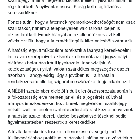
szállítójegy, amit a megfelelő kitöltés mellett nyilvántartásban is
rögzíteni kell. A nyilvántartásokat 5 évig kell megőrizniük a
kereskedőknek.
Fontos tudni, hogy a fatermék nyomonkövethetőségét nem csak
szállításkor, hanem a telephelyeken való tárolás idején is
biztosítani kell. Ennek hiányában az ellenőröknek azt kell
vélelmezniük, hogy a fatermék illegális kitermelésből származik.
A hatóság együttműködésre törekszik a faanyag kereskedelmi
lánc azon szereplőivel, akiknél az ellenőrök az új jogszabályi
előírások betartása iránti igyekezetet tapasztalják. A
kötelezettségek nyilvánvalóan szándékos megszegése esetén
azonban – ahogy eddig, úgy a jövőben is – a hivatal a
rendelkezésére álló legszigorúbb eszközöket fogja alkalmazni.
A NÉBIH szeptember elejétől indult ellenőrzéssorozata során is
a fokozatosság elve mentén jár el, és a jogsértés súlyával
arányos intézkedéseket hoz. Ennek megfelelően szállítójegy
nélküli szállítás esetén szabálysértési eljárást kezdeményeznek
a hatóság szakemberei, kisebb jogszabálysértéseknél pedig
figyelmeztetésben részesítik a kereskedőket.
A tűzifa-kereskedők fokozott ellenőrzése év végéig tart. A
tűzifavásárláshoz praktikus tanácsokat találhatnak a vásárlók a