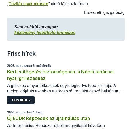
„
Tűzifát csak okosan
” című tájékoztatóban.
Erdészeti Igazgatóság
Kapcsolódó anyagok:
közlemény letölthető formában
Friss hírek
2026. augusztus 6, csütörtök
Kerti sütögetés biztonságosan: a Nébih tanácsai
nyári grillezéshez
A grillezés a nyári étkezések egyik legkedveltebb formája. A
meleg időjárás azonban a kórokozó, romlást okozó baktériumok
gyorsabb szaporodásának is kedvez. A szabadtéri sütögetés
TOVÁBB >
ezért nem csupán a megfelelő sütési technikáról szól: legalább
ilyen fontos az alapanyagok biztonságos kezelése, az alapvető
higiéniai szabályok betartása, a megfelelő hőkezelés, valamint a
2026. augusztus 4, kedd
maradékok szakszerű tárolása. A Nemzeti Élelmiszerlánc-
Új EUDR képzések az újraindulás után
biztonsági Hivatal (Nébih) Oktatási Programja összegyűjtötte a
Az Információs Rendszer újbóli megnyitását követően