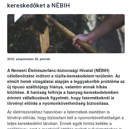
kereskedőket a NÉBIH
2016. szeptember 30, péntek
A Nemzeti Élelmiszerlánc-biztonsági Hivatal (NÉBIH)
célellenőrzést indított a tűzifa-kereskedelem területén. Az
elmúlt hetek vizsgálatai alapján a leggyakoribb probléma az
új típusú szállítójegy hiánya, valamint annak hibás
kitöltése. A hatóság felhívja a faanyag-kereskedelemben
érintett vállalkozások figyelmét, hogy fatermékeknél is
törvényi előírás a nyomonkövethetőség biztosítása.
Az élelmiszerekhez hasonlóan a fatermékek esetében is
törvényi előírás, hogy biztosítani kell a nyomonkövethetőséget a
teljes kereskedelmi láncban. Ennek egyik fontos kelléke a