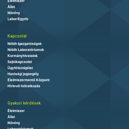
Élelmiszer
Állat
Növény
Labor/Egyéb
Kapcsolat
Nébih Igazgatóságok
Nébih Laboratóriumok
Kormányhivatalok
Sajtókapcsolat
Ügyfélszolgálat
Hatósági jogsegély
Élelmiszermentő Központ
Hírlevél feliratkozás
Gyakori kérdések
Élelmiszer
Állat
Növény
Laboratóriumok