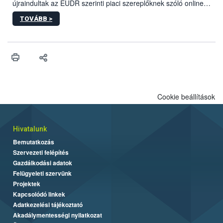
biztonságos grillezés legfontosabb tudnivalóit.
újraindultak az EUDR szerinti piaci szereplőknek szóló online
képzések.
TOVÁBB >
Cookie beállítások
Hivatalunk
Bemutatkozás
Szervezeti felépítés
Gazdálkodási adatok
Felügyeleti szervünk
Projektek
Kapcsolódó linkek
Adatkezelési tájékoztató
Akadálymentességi nyilatkozat