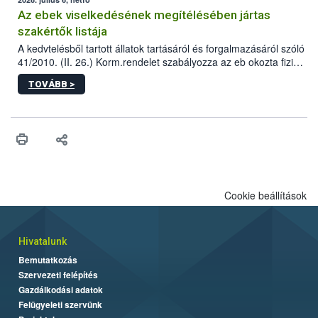
Az ebek viselkedésének megítélésében jártas
szakértők listája
A kedvtelésből tartott állatok tartásáról és forgalmazásáról szóló
41/2010. (II. 26.) Korm.rendelet szabályozza az eb okozta fizikai
sérülés, illetve ennek veszélye keletkezésekor felmerülő
TOVÁBB >
hatósági feladatokat, valamint a veszélyes eb tartását és annak
engedélyezését. Ezen eljárások során szükség esetén be kell
vonni az ebek viselkedésének megítélésében jártas szakértőt.
Cookie beállítások
Hivatalunk
Bemutatkozás
Szervezeti felépítés
Gazdálkodási adatok
Felügyeleti szervünk