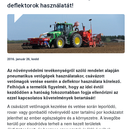
deflektorok használatát!
2016. január 26, kedd
Az növényvédelmi tevékenységről szóló rendelet alapján
pneumatikus vetőgépek használatakor, csávázott
vetőmagok vetése esetén a deflektor használata kötelező.
Felhívjuk a termelők figyelmét, hogy az idei évtől
kezdődően a hatóság fokozottabban fogja ellenőrizni az
ezzel kapcsolatos követelmények betartását!
A csávázott vetőmagok kezelése és vetése során leporlódó,
rovar- vagy gombaölő növényvédő szer tartalmú por kockázatot
jelenthet az ember egészségére és a környezetre. A levegőbe
kerülő por elsodródva terheli a nem kezelt területek