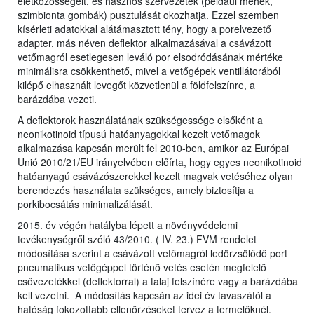
életközösségeit, és hasznos szervezetek (például méhek,
szimbionta gombák) pusztulását okozhatja. Ezzel szemben
kísérleti adatokkal alátámasztott tény, hogy a porelvezető
adapter, más néven deflektor alkalmazásával a csávázott
vetőmagról esetlegesen leváló por elsodródásának mértéke
minimálisra csökkenthető, mivel a vetőgépek ventillátorából
kilépő elhasznált levegőt közvetlenül a földfelszínre, a
barázdába vezeti.
A deflektorok használatának szükségessége elsőként a
neonikotinoid típusú hatóanyagokkal kezelt vetőmagok
alkalmazása kapcsán merült fel 2010-ben, amikor az Európai
Unió 2010/21/EU irányelvében előírta, hogy egyes neonikotinoid
hatóanyagú csávázószerekkel kezelt magvak vetéséhez olyan
berendezés használata szükséges, amely biztosítja a
porkibocsátás minimalizálását.
2015. év végén hatályba lépett a növényvédelemi
tevékenységről szóló 43/2010. ( IV. 23.) FVM rendelet
módosítása szerint a csávázott vetőmagról ledörzsölődő port
pneumatikus vetőgéppel történő vetés esetén megfelelő
csővezetékkel (deflektorral) a talaj felszínére vagy a barázdába
kell vezetni. A módosítás kapcsán az idei év tavaszától a
hatóság fokozottabb ellenőrzéseket tervez a termelőknél.