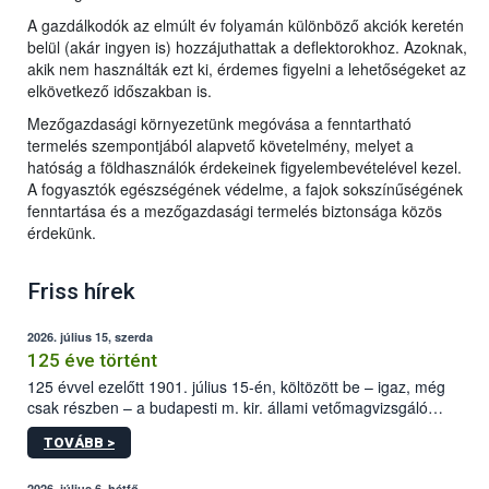
A gazdálkodók az elmúlt év folyamán különböző akciók keretén
belül (akár ingyen is) hozzájuthattak a deflektorokhoz. Azoknak,
akik nem használták ezt ki, érdemes figyelni a lehetőségeket az
elkövetkező időszakban is.
Mezőgazdasági környezetünk megóvása a fenntartható
termelés szempontjából alapvető követelmény, melyet a
hatóság a földhasználók érdekeinek figyelembevételével kezel.
A fogyasztók egészségének védelme, a fajok sokszínűségének
fenntartása és a mezőgazdasági termelés biztonsága közös
érdekünk.
Friss hírek
2026. július 15, szerda
125 éve történt
125 évvel ezelőtt 1901. július 15-én, költözött be – igaz, még
csak részben – a budapesti m. kir. állami vetőmagvizsgáló
állomás a Kis Rókus utca 15. szám alatti, Czigler Győző által
TOVÁBB >
tervezett új épületébe.
2026. július 6, hétfő