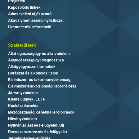
Projektek
Kapcsolódó linkek
Adatkezelési tájékoztató
Akadálymentességi nyilatkozat
Üzemeltetési információ
Szakterületek
Állat-egészségügy és állatvédelem
Állategészségügyi diagnosztika
Állatgyógyászati termékek
Borászat és alkoholos italok
Élelmiszer- és takarmánybiztonság
Élelmiszerlánc-biztonsági laborhálózat
Járványvédelem
Kiemelt ügyek, EUTR
Kockázatkezelés
Mezőgazdasági genetikai erőforrások
Növényvédelem
Nyilvántartási és Felügyeleti Díj
Rendszerszervezés és felügyelet
Termékpálya-ellenőrzés