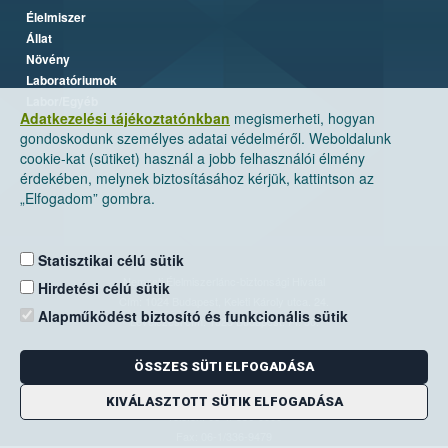
Élelmiszer
Állat
Növény
Laboratóriumok
Labor/Egyéb
Adatkezelési tájékoztatónkban
megismerheti, hogyan
gondoskodunk személyes adatai védelméről. Weboldalunk
cookie-kat (sütiket) használ a jobb felhasználói élmény
érdekében, melynek biztosításához kérjük, kattintson az
„Elfogadom” gombra.
Statisztikai célú sütik
Nemzeti Élelmiszerlánc-biztonsági Hivatal
Hirdetési célú sütik
Cím: 1024 Budapest, Keleti Károly utca. 24.
Alapműködést biztosító és funkcionális sütik
Levelezési cím: 1525 Budapest. Pf. 30.
ÖSSZES SÜTI ELFOGADÁSA
E-mail:
ugyfelszolgalat@nebih.gov.hu
Zöld szám: 06-80/263-244
KIVÁLASZTOTT SÜTIK ELFOGADÁSA
Telefon: 06-1/ 336-9000
Fax: 06-1/336-9479