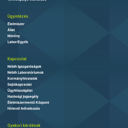
Ügyintézés
Élelmiszer
Állat
Növény
Labor/Egyéb
Kapcsolat
Nébih Igazgatóságok
Nébih Laboratóriumok
Kormányhivatalok
Sajtókapcsolat
Ügyfélszolgálat
Hatósági jogsegély
Élelmiszermentő Központ
Hírlevél feliratkozás
Gyakori kérdések