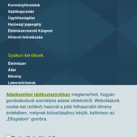
Kormányhivatalok
Sajtókapcsolat
Ügyfélszolgálat
Hatósági jogsegély
Élelmiszermentő Központ
Hírlevél feliratkozás
Gyakori kérdések
Élelmiszer
Állat
Növény
Laboratóriumok
Labor/Egyéb
Adatkezelési tájékoztatónkban
megismerheti, hogyan
gondoskodunk személyes adatai védelméről. Weboldalunk
cookie-kat (sütiket) használ a jobb felhasználói élmény
érdekében, melynek biztosításához kérjük, kattintson az
„Elfogadom” gombra.