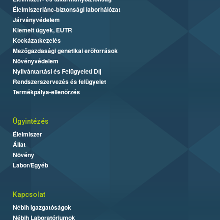
Élelmiszerlánc-biztonsági laborhálózat
Járványvédelem
Kiemelt ügyek, EUTR
Kockázatkezelés
Mezőgazdasági genetikai erőforrások
Növényvédelem
Nyilvántartási és Felügyeleti Díj
Rendszerszervezés és felügyelet
Termékpálya-ellenőrzés
Ügyintézés
Élelmiszer
Állat
Növény
Labor/Egyéb
Kapcsolat
Nébih Igazgatóságok
Nébih Laboratóriumok