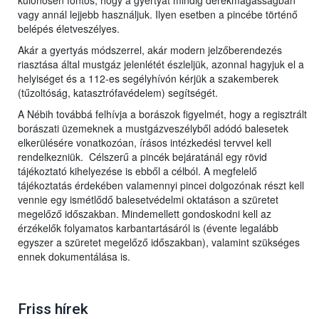
különösen fontos, hogy a gyertyát mindig derékmagasságban
vagy annál lejjebb használjuk. Ilyen esetben a pincébe történő
belépés életveszélyes.
Akár a gyertyás módszerrel, akár modern jelzőberendezés
riasztása által mustgáz jelenlétét észleljük, azonnal hagyjuk el a
helyiséget és a 112-es segélyhívón kérjük a szakemberek
(tűzoltóság, katasztrófavédelem) segítségét.
A Nébih továbbá felhívja a borászok figyelmét, hogy a regisztrált
borászati üzemeknek a mustgázveszélyből adódó balesetek
elkerülésére vonatkozóan, írásos intézkedési tervvel kell
rendelkezniük. Célszerű a pincék bejáratánál egy rövid
tájékoztató kihelyezése is ebből a célból. A megfelelő
tájékoztatás érdekében valamennyi pincei dolgozónak részt kell
vennie egy ismétlődő balesetvédelmi oktatáson a szüretet
megelőző időszakban. Mindemellett gondoskodni kell az
érzékelők folyamatos karbantartásáról is (évente legalább
egyszer a szüretet megelőző időszakban), valamint szükséges
ennek dokumentálása is.
Friss hírek