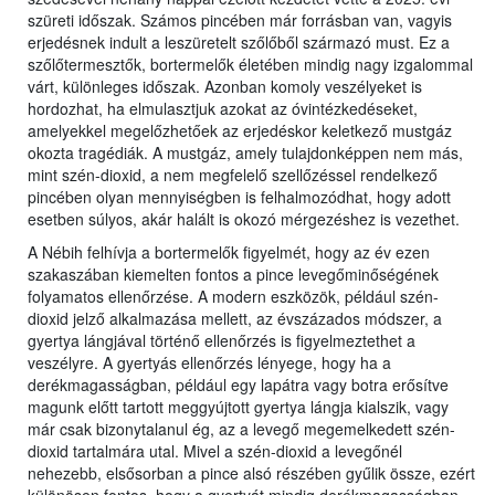
szüreti időszak. Számos pincében már forrásban van, vagyis
erjedésnek indult a leszüretelt szőlőből származó must. Ez a
szőlőtermesztők, bortermelők életében mindig nagy izgalommal
várt, különleges időszak. Azonban komoly veszélyeket is
hordozhat, ha elmulasztjuk azokat az óvintézkedéseket,
amelyekkel megelőzhetőek az erjedéskor keletkező mustgáz
okozta tragédiák. A mustgáz, amely tulajdonképpen nem más,
mint szén-dioxid, a nem megfelelő szellőzéssel rendelkező
pincében olyan mennyiségben is felhalmozódhat, hogy adott
esetben súlyos, akár halált is okozó mérgezéshez is vezethet.
A Nébih felhívja a bortermelők figyelmét, hogy az év ezen
szakaszában kiemelten fontos a pince levegőminőségének
folyamatos ellenőrzése. A modern eszközök, például szén-
dioxid jelző alkalmazása mellett, az évszázados módszer, a
gyertya lángjával történő ellenőrzés is figyelmeztethet a
veszélyre. A gyertyás ellenőrzés lényege, hogy ha a
derékmagasságban, például egy lapátra vagy botra erősítve
magunk előtt tartott meggyújtott gyertya lángja kialszik, vagy
már csak bizonytalanul ég, az a levegő megemelkedett szén-
dioxid tartalmára utal. Mivel a szén-dioxid a levegőnél
nehezebb, elsősorban a pince alsó részében gyűlik össze, ezért