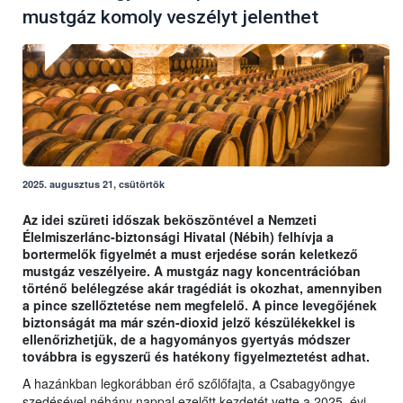
mustgáz komoly veszélyt jelenthet
2025. augusztus 21, csütörtök
Az idei szüreti időszak beköszöntével a Nemzeti
Élelmiszerlánc-biztonsági Hivatal (Nébih) felhívja a
bortermelők figyelmét a must erjedése során keletkező
mustgáz veszélyeire. A mustgáz nagy koncentrációban
történő belélegzése akár tragédiát is okozhat, amennyiben
a pince szellőztetése nem megfelelő. A pince levegőjének
biztonságát ma már szén-dioxid jelző készülékekkel is
ellenőrizhetjük, de a hagyományos gyertyás módszer
továbbra is egyszerű és hatékony figyelmeztetést adhat.
A hazánkban legkorábban érő szőlőfajta, a Csabagyöngye
szedésével néhány nappal ezelőtt kezdetét vette a 2025. évi