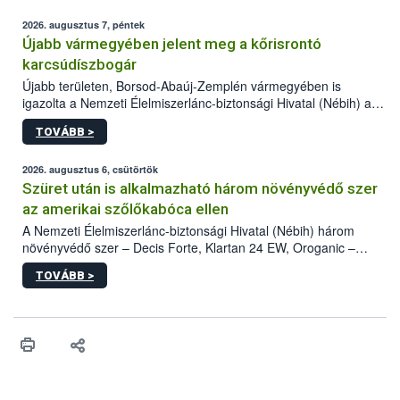
2026. augusztus 7, péntek
Újabb vármegyében jelent meg a kőrisrontó
karcsúdíszbogár
Újabb területen, Borsod-Abaúj-Zemplén vármegyében is
igazolta a Nemzeti Élelmiszerlánc-biztonsági Hivatal (Nébih) a
kőrisrontó karcsúdíszbogár (Agrilus planipennis) jelenlétét. A
TOVÁBB >
kártevőt nem csak színcsapdában találták meg, de már fertőzött
fában is azonosították. A növényvédelmi szakemberek folytatják
az intenzív felderítést, emellett az intézkedéseket a szlovák
2026. augusztus 6, csütörtök
hatósággal is összehangolják a terjedés megállítása érdekében.
Szüret után is alkalmazható három növényvédő szer
az amerikai szőlőkabóca ellen
A Nemzeti Élelmiszerlánc-biztonsági Hivatal (Nébih) három
növényvédő szer – Decis Forte, Klartan 24 EW, Oroganic –
engedélyokiratát módosította, így azok a szüretet követően,
TOVÁBB >
egészen a vesszőérettség (BBCH 91) stádiumáig
felhasználhatóak a szőlőben. A kiterjesztések célja, hogy a korai
érésű szőlőkben is legyen lehetőség a károsító elleni további
védekezésre. Az Oroganic készítmény kis kiszerelésben kiskerti
felhasználók számára is elérhető és ökológiai termesztésben is
engedélyezett.