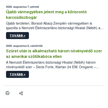
2026. augusztus 7, péntek
Újabb vármegyében jelent meg a kőrisrontó
karcsúdíszbogár
Újabb területen, Borsod-Abaúj-Zemplén vármegyében is
igazolta a Nemzeti Élelmiszerlánc-biztonsági Hivatal (Nébih) a
kőrisrontó karcsúdíszbogár (Agrilus planipennis) jelenlétét. A
TOVÁBB >
kártevőt nem csak színcsapdában találták meg, de már fertőzött
fában is azonosították. A növényvédelmi szakemberek folytatják
az intenzív felderítést, emellett az intézkedéseket a szlovák
2026. augusztus 6, csütörtök
hatósággal is összehangolják a terjedés megállítása érdekében.
Szüret után is alkalmazható három növényvédő szer
az amerikai szőlőkabóca ellen
A Nemzeti Élelmiszerlánc-biztonsági Hivatal (Nébih) három
növényvédő szer – Decis Forte, Klartan 24 EW, Oroganic –
engedélyokiratát módosította, így azok a szüretet követően,
TOVÁBB >
egészen a vesszőérettség (BBCH 91) stádiumáig
felhasználhatóak a szőlőben. A kiterjesztések célja, hogy a korai
érésű szőlőkben is legyen lehetőség a károsító elleni további
védekezésre. Az Oroganic készítmény kis kiszerelésben kiskerti
felhasználók számára is elérhető és ökológiai termesztésben is
engedélyezett.