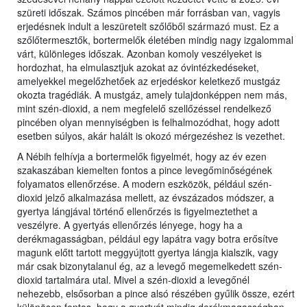
szüreti időszak. Számos pincében már forrásban van, vagyis
erjedésnek indult a leszüretelt szőlőből származó must. Ez a
szőlőtermesztők, bortermelők életében mindig nagy izgalommal
várt, különleges időszak. Azonban komoly veszélyeket is
hordozhat, ha elmulasztjuk azokat az óvintézkedéseket,
amelyekkel megelőzhetőek az erjedéskor keletkező mustgáz
okozta tragédiák. A mustgáz, amely tulajdonképpen nem más,
mint szén-dioxid, a nem megfelelő szellőzéssel rendelkező
pincében olyan mennyiségben is felhalmozódhat, hogy adott
esetben súlyos, akár halált is okozó mérgezéshez is vezethet.
A Nébih felhívja a bortermelők figyelmét, hogy az év ezen
szakaszában kiemelten fontos a pince levegőminőségének
folyamatos ellenőrzése. A modern eszközök, például szén-
dioxid jelző alkalmazása mellett, az évszázados módszer, a
gyertya lángjával történő ellenőrzés is figyelmeztethet a
veszélyre. A gyertyás ellenőrzés lényege, hogy ha a
derékmagasságban, például egy lapátra vagy botra erősítve
magunk előtt tartott meggyújtott gyertya lángja kialszik, vagy
már csak bizonytalanul ég, az a levegő megemelkedett szén-
dioxid tartalmára utal. Mivel a szén-dioxid a levegőnél
nehezebb, elsősorban a pince alsó részében gyűlik össze, ezért