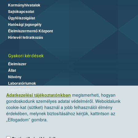
Kormányhivatalok
Sajtókapcsolat
Ügyfélszolgálat
Hatósági jogsegély
Élelmiszermentő Központ
Hírlevél feliratkozás
Gyakori kérdések
Élelmiszer
Állat
Növény
Laboratóriumok
Labor/Egyéb
Adatkezelési tájékoztatónkban
megismerheti, hogyan
gondoskodunk személyes adatai védelméről. Weboldalunk
cookie-kat (sütiket) használ a jobb felhasználói élmény
érdekében, melynek biztosításához kérjük, kattintson az
„Elfogadom” gombra.