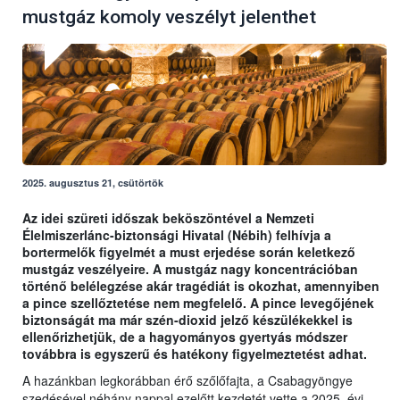
mustgáz komoly veszélyt jelenthet
2025. augusztus 21, csütörtök
Az idei szüreti időszak beköszöntével a Nemzeti
Élelmiszerlánc-biztonsági Hivatal (Nébih) felhívja a
bortermelők figyelmét a must erjedése során keletkező
mustgáz veszélyeire. A mustgáz nagy koncentrációban
történő belélegzése akár tragédiát is okozhat, amennyiben
a pince szellőztetése nem megfelelő. A pince levegőjének
biztonságát ma már szén-dioxid jelző készülékekkel is
ellenőrizhetjük, de a hagyományos gyertyás módszer
továbbra is egyszerű és hatékony figyelmeztetést adhat.
A hazánkban legkorábban érő szőlőfajta, a Csabagyöngye
szedésével néhány nappal ezelőtt kezdetét vette a 2025. évi