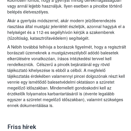
különösen fontos, hogy a gyertyát mindig derékmagasságban
vagy annál lejjebb használjuk. Ilyen esetben a pincébe történő
belépés életveszélyes.
Akár a gyertyás módszerrel, akár modern jelzőberendezés
riasztása által mustgáz jelenlétét észleljük, azonnal hagyjuk el a
helyiséget és a 112-es segélyhívón kérjük a szakemberek
(tűzoltóság, katasztrófavédelem) segítségét.
A Nébih továbbá felhívja a borászok figyelmét, hogy a regisztrált
borászati üzemeknek a mustgázveszélyből adódó balesetek
elkerülésére vonatkozóan, írásos intézkedési tervvel kell
rendelkezniük. Célszerű a pincék bejáratánál egy rövid
tájékoztató kihelyezése is ebből a célból. A megfelelő
tájékoztatás érdekében valamennyi pincei dolgozónak részt kell
vennie egy ismétlődő balesetvédelmi oktatáson a szüretet
megelőző időszakban. Mindemellett gondoskodni kell az
érzékelők folyamatos karbantartásáról is (évente legalább
egyszer a szüretet megelőző időszakban), valamint szükséges
ennek dokumentálása is.
Friss hírek