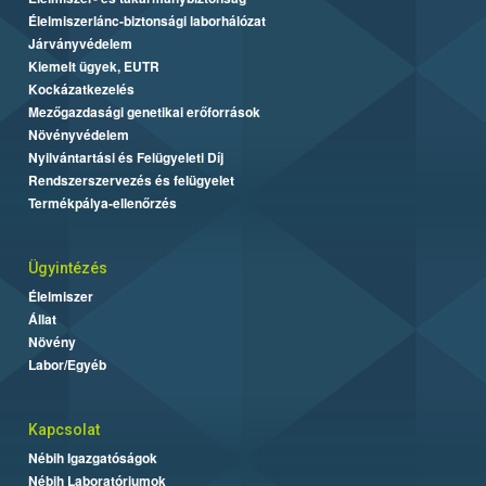
Élelmiszerlánc-biztonsági laborhálózat
Járványvédelem
Kiemelt ügyek, EUTR
Kockázatkezelés
Mezőgazdasági genetikai erőforrások
Növényvédelem
Nyilvántartási és Felügyeleti Díj
Rendszerszervezés és felügyelet
Termékpálya-ellenőrzés
Ügyintézés
Élelmiszer
Állat
Növény
Labor/Egyéb
Kapcsolat
Nébih Igazgatóságok
Nébih Laboratóriumok