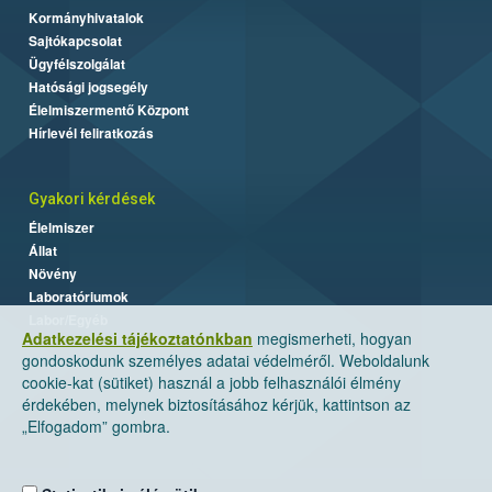
Kormányhivatalok
Sajtókapcsolat
Ügyfélszolgálat
Hatósági jogsegély
Élelmiszermentő Központ
Hírlevél feliratkozás
Gyakori kérdések
Élelmiszer
Állat
Növény
Laboratóriumok
Labor/Egyéb
Adatkezelési tájékoztatónkban
megismerheti, hogyan
gondoskodunk személyes adatai védelméről. Weboldalunk
cookie-kat (sütiket) használ a jobb felhasználói élmény
érdekében, melynek biztosításához kérjük, kattintson az
„Elfogadom” gombra.