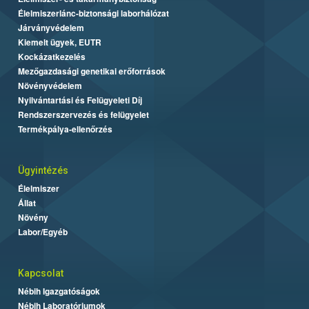
Élelmiszerlánc-biztonsági laborhálózat
Járványvédelem
Kiemelt ügyek, EUTR
Kockázatkezelés
Mezőgazdasági genetikai erőforrások
Növényvédelem
Nyilvántartási és Felügyeleti Díj
Rendszerszervezés és felügyelet
Termékpálya-ellenőrzés
Ügyintézés
Élelmiszer
Állat
Növény
Labor/Egyéb
Kapcsolat
Nébih Igazgatóságok
Nébih Laboratóriumok