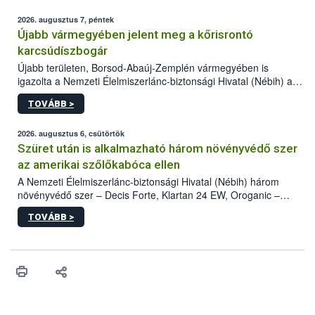
2026. augusztus 7, péntek
Újabb vármegyében jelent meg a kőrisrontó
karcsúdíszbogár
Újabb területen, Borsod-Abaúj-Zemplén vármegyében is
igazolta a Nemzeti Élelmiszerlánc-biztonsági Hivatal (Nébih) a
kőrisrontó karcsúdíszbogár (Agrilus planipennis) jelenlétét. A
TOVÁBB >
kártevőt nem csak színcsapdában találták meg, de már fertőzött
fában is azonosították. A növényvédelmi szakemberek folytatják
az intenzív felderítést, emellett az intézkedéseket a szlovák
2026. augusztus 6, csütörtök
hatósággal is összehangolják a terjedés megállítása érdekében.
Szüret után is alkalmazható három növényvédő szer
az amerikai szőlőkabóca ellen
A Nemzeti Élelmiszerlánc-biztonsági Hivatal (Nébih) három
növényvédő szer – Decis Forte, Klartan 24 EW, Oroganic –
engedélyokiratát módosította, így azok a szüretet követően,
TOVÁBB >
egészen a vesszőérettség (BBCH 91) stádiumáig
felhasználhatóak a szőlőben. A kiterjesztések célja, hogy a korai
érésű szőlőkben is legyen lehetőség a károsító elleni további
védekezésre. Az Oroganic készítmény kis kiszerelésben kiskerti
felhasználók számára is elérhető és ökológiai termesztésben is
engedélyezett.