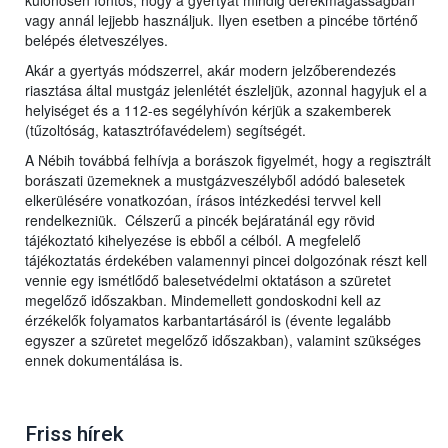
különösen fontos, hogy a gyertyát mindig derékmagasságban
vagy annál lejjebb használjuk. Ilyen esetben a pincébe történő
belépés életveszélyes.
Akár a gyertyás módszerrel, akár modern jelzőberendezés
riasztása által mustgáz jelenlétét észleljük, azonnal hagyjuk el a
helyiséget és a 112-es segélyhívón kérjük a szakemberek
(tűzoltóság, katasztrófavédelem) segítségét.
A Nébih továbbá felhívja a borászok figyelmét, hogy a regisztrált
borászati üzemeknek a mustgázveszélyből adódó balesetek
elkerülésére vonatkozóan, írásos intézkedési tervvel kell
rendelkezniük. Célszerű a pincék bejáratánál egy rövid
tájékoztató kihelyezése is ebből a célból. A megfelelő
tájékoztatás érdekében valamennyi pincei dolgozónak részt kell
vennie egy ismétlődő balesetvédelmi oktatáson a szüretet
megelőző időszakban. Mindemellett gondoskodni kell az
érzékelők folyamatos karbantartásáról is (évente legalább
egyszer a szüretet megelőző időszakban), valamint szükséges
ennek dokumentálása is.
Friss hírek