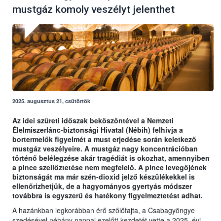
mustgáz komoly veszélyt jelenthet
2025. augusztus 21, csütörtök
Az idei szüreti időszak beköszöntével a Nemzeti
Élelmiszerlánc-biztonsági Hivatal (Nébih) felhívja a
bortermelők figyelmét a must erjedése során keletkező
mustgáz veszélyeire. A mustgáz nagy koncentrációban
történő belélegzése akár tragédiát is okozhat, amennyiben
a pince szellőztetése nem megfelelő. A pince levegőjének
biztonságát ma már szén-dioxid jelző készülékekkel is
ellenőrizhetjük, de a hagyományos gyertyás módszer
továbbra is egyszerű és hatékony figyelmeztetést adhat.
A hazánkban legkorábban érő szőlőfajta, a Csabagyöngye
szedésével néhány nappal ezelőtt kezdetét vette a 2025. évi