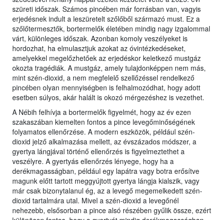
szüreti időszak. Számos pincében már forrásban van, vagyis
erjedésnek indult a leszüretelt szőlőből származó must. Ez a
szőlőtermesztők, bortermelők életében mindig nagy izgalommal
várt, különleges időszak. Azonban komoly veszélyeket is
hordozhat, ha elmulasztjuk azokat az óvintézkedéseket,
amelyekkel megelőzhetőek az erjedéskor keletkező mustgáz
okozta tragédiák. A mustgáz, amely tulajdonképpen nem más,
mint szén-dioxid, a nem megfelelő szellőzéssel rendelkező
pincében olyan mennyiségben is felhalmozódhat, hogy adott
esetben súlyos, akár halált is okozó mérgezéshez is vezethet.
A Nébih felhívja a bortermelők figyelmét, hogy az év ezen
szakaszában kiemelten fontos a pince levegőminőségének
folyamatos ellenőrzése. A modern eszközök, például szén-
dioxid jelző alkalmazása mellett, az évszázados módszer, a
gyertya lángjával történő ellenőrzés is figyelmeztethet a
veszélyre. A gyertyás ellenőrzés lényege, hogy ha a
derékmagasságban, például egy lapátra vagy botra erősítve
magunk előtt tartott meggyújtott gyertya lángja kialszik, vagy
már csak bizonytalanul ég, az a levegő megemelkedett szén-
dioxid tartalmára utal. Mivel a szén-dioxid a levegőnél
nehezebb, elsősorban a pince alsó részében gyűlik össze, ezért