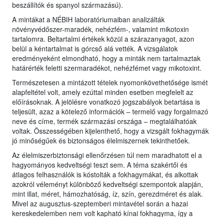
beszállítók és spanyol származású).
A mintákat a NÉBIH laboratóriumaiban analizálták
növényvédőszer-maradék, nehézfém-, valamint mikotoxin
tartalomra. Beltartalmi értékek közül a szárazanyagot, azon
belül a kéntartalmat is górcső alá vették. A vizsgálatok
eredményeként elmondható, hogy a minták nem tartalmaztak
határérték feletti szermaradékot, nehézfémet vagy mikotoxint.
Természetesen a mintázott tételek nyomonkövethetősége ismét
alapfeltétel volt, amely ezúttal minden esetben megfelelt az
előírásoknak. A jelölésre vonatkozó jogszabályok betartása is
teljesült, azaz a kötelező információk – termelő vagy forgalmazó
neve és címe, termék származási országa – megtalálhatóak
voltak. Összességében kijelenthető, hogy a vizsgált fokhagymák
jó minőségűek és biztonságos élelmiszernek tekinthetőek.
Az élelmiszerbiztonsági ellenőrzésen túl nem maradhatott el a
hagyományos kedveltségi teszt sem. A téma szakértői és
átlagos felhasználók is kóstolták a fokhagymákat, és alkottak
azokról véleményt különböző kedveltségi szempontok alapján,
mint illat, méret, hámozhatóság, íz, szín, gerezdméret és alak.
Mivel az augusztus-szeptemberi mintavétel során a hazai
kereskedelemben nem volt kapható kínai fokhagyma, így a