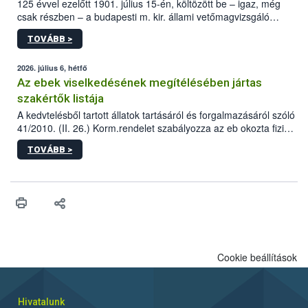
125 évvel ezelőtt 1901. július 15-én, költözött be – igaz, még
csak részben – a budapesti m. kir. állami vetőmagvizsgáló
állomás a Kis Rókus utca 15. szám alatti, Czigler Győző által
TOVÁBB >
tervezett új épületébe.
2026. július 6, hétfő
Az ebek viselkedésének megítélésében jártas
szakértők listája
A kedvtelésből tartott állatok tartásáról és forgalmazásáról szóló
41/2010. (II. 26.) Korm.rendelet szabályozza az eb okozta fizikai
sérülés, illetve ennek veszélye keletkezésekor felmerülő
TOVÁBB >
hatósági feladatokat, valamint a veszélyes eb tartását és annak
engedélyezését. Ezen eljárások során szükség esetén be kell
vonni az ebek viselkedésének megítélésében jártas szakértőt.
Cookie beállítások
Hivatalunk