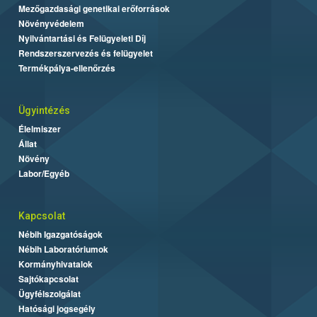
Mezőgazdasági genetikai erőforrások
Növényvédelem
Nyilvántartási és Felügyeleti Díj
Rendszerszervezés és felügyelet
Termékpálya-ellenőrzés
Ügyintézés
Élelmiszer
Állat
Növény
Labor/Egyéb
Kapcsolat
Nébih Igazgatóságok
Nébih Laboratóriumok
Kormányhivatalok
Sajtókapcsolat
Ügyfélszolgálat
Hatósági jogsegély