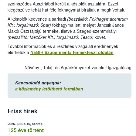
szomszédos Ausztriából került a kóstolók asztalára. Ezzel
kiegészülve tehát hat féle fokhagymát bíráltak a meghívottak.
A kóstolók kedvence a sarkadi
(beszállító: Fokhagymacentrum
Kft.; forgalmazó: Spar)
fokhagyma lett, melyet Jancsik János
Makói Őszi fajtájú terméke, illetve a Szeged-szentmihályi
(beszállító: Mezőker Kft., forgalmazó: Tesco)
követ.
További információk és a részletes vizsgálati eredmények
elérhetők a
NÉBIH Szupermenta termékteszt oldalán
.
Növény-, Talaj- és Agrárkörnyezet-védelmi Igazgatóság
Kapcsolódó anyagok:
a közlemény letölthető formában
Friss hírek
2026. július 15, szerda
125 éve történt