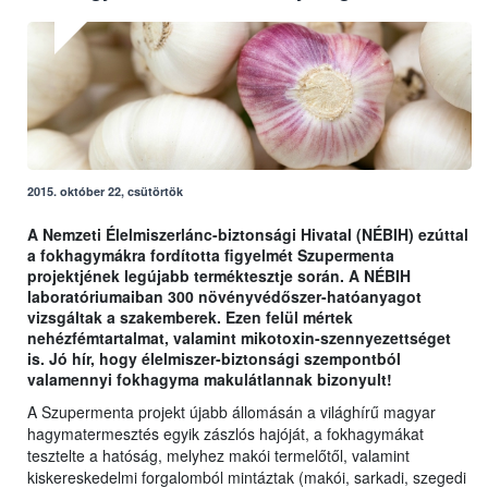
2015. október 22, csütörtök
A Nemzeti Élelmiszerlánc-biztonsági Hivatal (NÉBIH) ezúttal
a fokhagymákra fordította figyelmét Szupermenta
projektjének legújabb terméktesztje során. A NÉBIH
laboratóriumaiban 300 növényvédőszer-hatóanyagot
vizsgáltak a szakemberek. Ezen felül mértek
nehézfémtartalmat, valamint mikotoxin-szennyezettséget
is. Jó hír, hogy élelmiszer-biztonsági szempontból
valamennyi fokhagyma makulátlannak bizonyult!
A Szupermenta projekt újabb állomásán a világhírű magyar
hagymatermesztés egyik zászlós hajóját, a fokhagymákat
tesztelte a hatóság, melyhez makói termelőtől, valamint
kiskereskedelmi forgalomból mintáztak (makói, sarkadi, szegedi