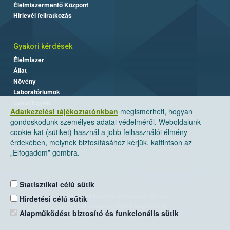
Élelmiszermentő Központ
Hírlevél feliratkozás
Gyakori kérdések
Élelmiszer
Állat
Növény
Laboratóriumok
Labor/Egyéb
Adatkezelési tájékoztatónkban
megismerheti, hogyan
gondoskodunk személyes adatai védelméről. Weboldalunk
cookie-kat (sütiket) használ a jobb felhasználói élmény
érdekében, melynek biztosításához kérjük, kattintson az
„Elfogadom” gombra.
Statisztikai célú sütik
Nemzeti Élelmiszerlánc-biztonsági Hivatal
Hirdetési célú sütik
Cím: 1024 Budapest, Keleti Károly utca. 24.
Alapműködést biztosító és funkcionális sütik
Levelezési cím: 1525 Budapest. Pf. 30.