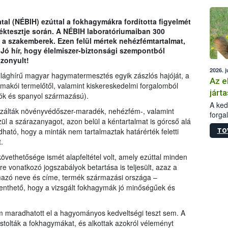
épüle
tal (NÉBIH) ezúttal a fokhagymákra fordította figyelmét
éktesztje során. A NÉBIH laboratóriumaiban 300
a szakemberek. Ezen felül mértek nehézfémtartalmat,
 Jó hír, hogy élelmiszer-biztonsági szempontból
zonyult!
2026. j
ilághírű magyar hagymatermesztés egyik zászlós hajóját, a
Az e
makói termelőtől, valamint kiskereskedelmi forgalomból
járta
tók és spanyol származású).
A kedv
izálták növényvédőszer-maradék, nehézfém-, valamint
forga
zül a szárazanyagot, azon belül a kéntartalmat is górcső alá
Korm.
ható, hogy a minták nem tartalmaztak határérték feletti
TO
sérül
.
felme
veszé
vethetősége ismét alapfeltétel volt, amely ezúttal minden
Ezen 
re vonatkozó jogszabályok betartása is teljesült, azaz a
vonni
lmazó neve és címe, termék származási országa –
jártas
enthető, hogy a vizsgált fokhagymák jó minőségűek és
em maradhatott el a hagyományos kedveltségi teszt sem. A
óstolták a fokhagymákat, és alkottak azokról véleményt