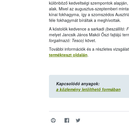
különböző kedveltségi szempontok alapján, m
alak. Mivel az augusztus-szeptemberi mint
kínai fokhagyma, így a szomszédos Ausztriáb
féle fokhagymát bíráltak a meghívottak.
A kóstolók kedvence a sarkadi
(beszállító:
melyet Jancsik János Makói Őszi fajtájú ter
forgalmazó: Tesco)
követ.
További információk és a részletes vizsgál
termékteszt oldalán
.
Kapcsolódó anyagok:
a közlemény letölthető formában