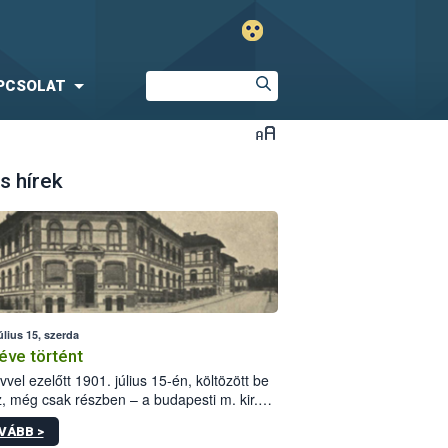
PCSOLAT
s hírek
úlius 15, szerda
éve történt
vvel ezelőtt 1901. július 15-én, költözött be
z, még csak részben – a budapesti m. kir.
i vetőmagvizsgáló állomás a Kis Rókus utca
VÁBB >
ám alatti, Czigler Győző által tervezett új