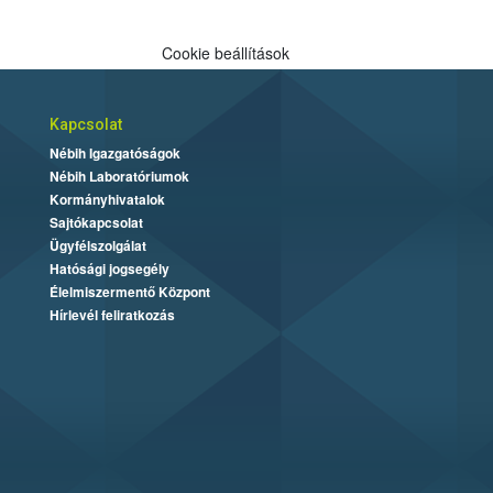
Cookie beállítások
Kapcsolat
Nébih Igazgatóságok
Nébih Laboratóriumok
Kormányhivatalok
Sajtókapcsolat
Ügyfélszolgálat
Hatósági jogsegély
Élelmiszermentő Központ
Hírlevél feliratkozás