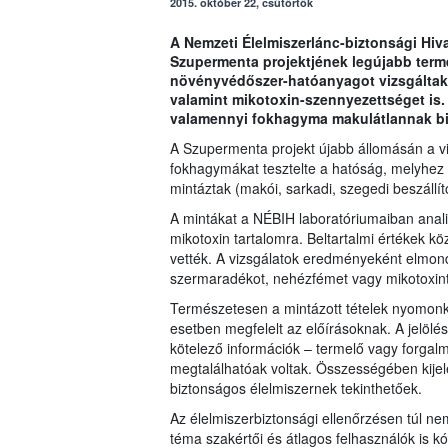
2015. október 22, csütörtök
A Nemzeti Élelmiszerlánc-biztonsági Hiva
Szupermenta projektjének legújabb term
növényvédőszer-hatóanyagot vizsgáltak 
valamint mikotoxin-szennyezettséget is.
valamennyi fokhagyma makulátlannak bi
A Szupermenta projekt újabb állomásán a v
fokhagymákat tesztelte a hatóság, melyhez 
mintáztak (makói, sarkadi, szegedi beszállí
A mintákat a NÉBIH laboratóriumaiban anal
mikotoxin tartalomra. Beltartalmi értékek kö
vették. A vizsgálatok eredményeként elmond
szermaradékot, nehézfémet vagy mikotoxint
Természetesen a mintázott tételek nyomonkö
esetben megfelelt az előírásoknak. A jelölés
kötelező információk – termelő vagy forga
megtalálhatóak voltak. Összességében kijel
biztonságos élelmiszernek tekinthetőek.
Az élelmiszerbiztonsági ellenőrzésen túl n
téma szakértői és átlagos felhasználók is k