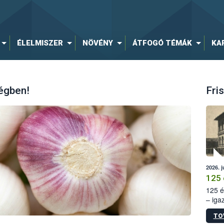
ÉLELMISZER
NÖVÉNY
ÁTFOGÓ TÉMÁK
KA
égben!
Fris
2026. j
125 
125 é
– iga
állam
TO
15. sz