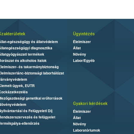
Szakterületek
Ügyintézés
Állat-egészségügy és állatvédelem
Élelmiszer
Állategészségügyi diagnosztika
Állat
Állatgyógyászati termékek
Növény
Borászat és alkoholos italok
Labor/Egyéb
Élelmiszer- és takarmánybiztonság
Élelmiszerlánc-biztonsági laborhálózat
Járványvédelem
Kiemelt ügyek, EUTR
Kockázatkezelés
Mezőgazdasági genetikai erőforrások
Gyakori kérdések
Növényvédelem
Nyilvántartási és Felügyeleti Díj
Élelmiszer
Rendszerszervezés és felügyelet
Állat
Termékpálya-ellenőrzés
Növény
Laboratóriumok