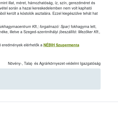
int illat, méret, hámozhatóság, íz, szín, gerezdméret és
avétel során a hazai kereskedelemben nem volt kapható
ól került a kóstolók asztalára. Ezzel kiegészülve tehát hat
 Fokhagymacentrum Kft.; forgalmazó: Spar)
fokhagyma lett,
méke, illetve a Szeged-szentmihályi
(beszállító: Mezőker Kft.,
ati eredmények elérhetők a
NÉBIH Szupermenta
Növény-, Talaj- és Agrárkörnyezet-védelmi Igazgatóság