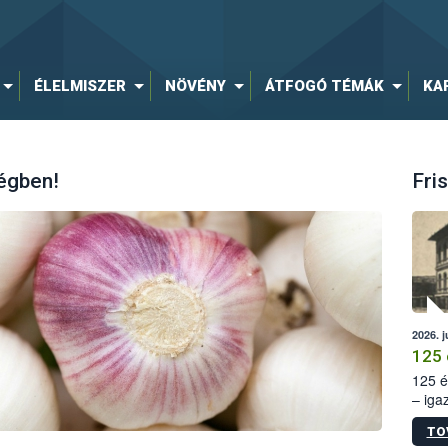
ÉLELMISZER
NÖVÉNY
ÁTFOGÓ TÉMÁK
KA
égben!
Fris
2026. j
125 
125 é
– iga
állam
TO
15. sz