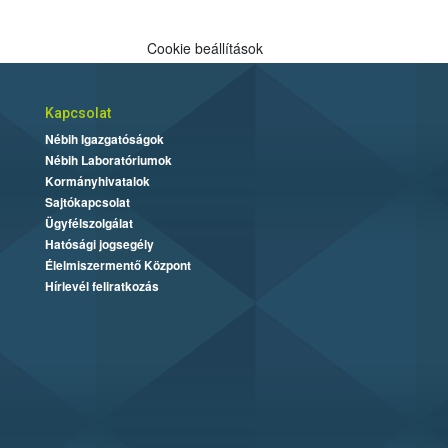
Cookie beállítások
Kapcsolat
Nébih Igazgatóságok
Nébih Laboratóriumok
Kormányhivatalok
Sajtókapcsolat
Ügyfélszolgálat
Hatósági jogsegély
Élelmiszermentő Központ
Hírlevél feliratkozás