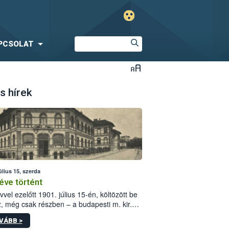
PCSOLAT
s hírek
úlius 15, szerda
éve történt
vvel ezelőtt 1901. július 15-én, költözött be
z, még csak részben – a budapesti m. kir.
i vetőmagvizsgáló állomás a Kis Rókus utca
VÁBB >
ám alatti, Czigler Győző által tervezett új