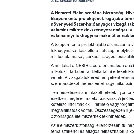
2015. október 22, csütörtök
A Nemzeti Élelmiszerlánc-biztonsági Hiva
Szupermenta projektjének legújabb term
növényvédőszer-hatóanyagot vizsgáltak 
valamint mikotoxin-szennyezettséget is.
valamennyi fokhagyma makulátlannak bi
A Szupermenta projekt újabb állomásán a v
fokhagymákat tesztelte a hatóság, melyhez 
mintáztak (makói, sarkadi, szegedi beszállí
A mintákat a NÉBIH laboratóriumaiban anal
mikotoxin tartalomra. Beltartalmi értékek kö
vették. A vizsgálatok eredményeként elmond
szermaradékot, nehézfémet vagy mikotoxint
Természetesen a mintázott tételek nyomonkö
esetben megfelelt az előírásoknak. A jelölés
kötelező információk – termelő vagy forga
megtalálhatóak voltak. Összességében kijel
biztonságos élelmiszernek tekinthetőek.
Az élelmiszerbiztonsági ellenőrzésen túl n
téma szakértői és átlagos felhasználók is k