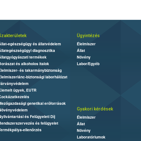
Szakterületek
Ügyintézés
Állat-egészségügy és állatvédelem
Élelmiszer
Állategészségügyi diagnosztika
Állat
Állatgyógyászati termékek
Növény
Borászat és alkoholos italok
Labor/Egyéb
Élelmiszer- és takarmánybiztonság
Élelmiszerlánc-biztonsági laborhálózat
Járványvédelem
Kiemelt ügyek, EUTR
Kockázatkezelés
Mezőgazdasági genetikai erőforrások
Gyakori kérdések
Növényvédelem
Nyilvántartási és Felügyeleti Díj
Élelmiszer
Rendszerszervezés és felügyelet
Állat
Termékpálya-ellenőrzés
Növény
Laboratóriumok