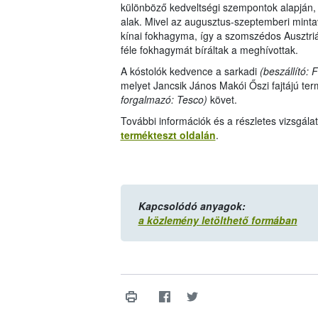
különböző kedveltségi szempontok alapján, m
alak. Mivel az augusztus-szeptemberi mint
kínai fokhagyma, így a szomszédos Ausztriáb
féle fokhagymát bíráltak a meghívottak.
A kóstolók kedvence a sarkadi
(beszállító:
melyet Jancsik János Makói Őszi fajtájú ter
forgalmazó: Tesco)
követ.
További információk és a részletes vizsgál
termékteszt oldalán
.
Kapcsolódó anyagok:
a közlemény letölthető formában