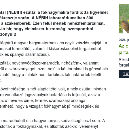
épüle
tal (NÉBIH) ezúttal a fokhagymákra fordította figyelmét
éktesztje során. A NÉBIH laboratóriumaiban 300
a szakemberek. Ezen felül mértek nehézfémtartalmat,
 Jó hír, hogy élelmiszer-biztonsági szempontból
zonyult!
2026. j
ilághírű magyar hagymatermesztés egyik zászlós hajóját, a
Az e
makói termelőtől, valamint kiskereskedelmi forgalomból
járta
tók és spanyol származású).
A kedv
izálták növényvédőszer-maradék, nehézfém-, valamint
forga
zül a szárazanyagot, azon belül a kéntartalmat is górcső alá
Korm.
ható, hogy a minták nem tartalmaztak határérték feletti
TO
sérül
.
felme
veszé
vethetősége ismét alapfeltétel volt, amely ezúttal minden
Ezen 
re vonatkozó jogszabályok betartása is teljesült, azaz a
vonni
lmazó neve és címe, termék származási országa –
jártas
enthető, hogy a vizsgált fokhagymák jó minőségűek és
em maradhatott el a hagyományos kedveltségi teszt sem. A
óstolták a fokhagymákat, és alkottak azokról véleményt