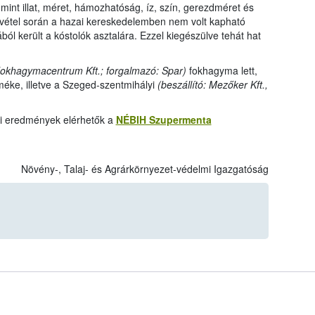
int illat, méret, hámozhatóság, íz, szín, gerezdméret és
avétel során a hazai kereskedelemben nem volt kapható
ól került a kóstolók asztalára. Ezzel kiegészülve tehát hat
 Fokhagymacentrum Kft.; forgalmazó: Spar)
fokhagyma lett,
méke, illetve a Szeged-szentmihályi
(beszállító: Mezőker Kft.,
ati eredmények elérhetők a
NÉBIH Szupermenta
Növény-, Talaj- és Agrárkörnyezet-védelmi Igazgatóság