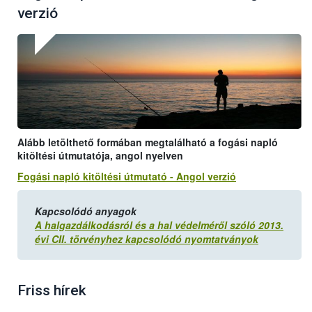
verzió
Alább letölthető formában megtalálható a fogási napló
kitöltési útmutatója, angol nyelven
Fogási napló kitöltési útmutató - Angol verzió
Kapcsolódó anyagok
A halgazdálkodásról és a hal védelméről szóló 2013.
évi CII. törvényhez kapcsolódó nyomtatványok
Friss hírek