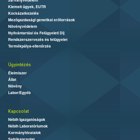
Kiemelt ügyek, EUTR
Kockázatkezelés
Mezőgazdasági genetikai erőforrások
Növényvédelem
Nyilvántartási és Felügyeleti Díj
Rendszerszervezés és felügyelet
Termékpálya-ellenőrzés
Ügyintézés
Élelmiszer
Állat
Növény
Labor/Egyéb
Kapcsolat
Nébih Igazgatóságok
Nébih Laboratóriumok
Kormányhivatalok
Sajtókapcsolat