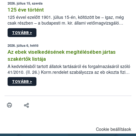
2026. július 15, szerda
125 éve történt
125 évvel ezelőtt 1901. július 15-én, költözött be – igaz, még
csak részben – a budapesti m. kir. állami vetőmagvizsgáló
állomás a Kis Rókus utca 15. szám alatti, Czigler Győző által
TOVÁBB >
tervezett új épületébe.
2026. július 6, hétfő
Az ebek viselkedésének megítélésében jártas
szakértők listája
A kedvtelésből tartott állatok tartásáról és forgalmazásáról szóló
41/2010. (II. 26.) Korm.rendelet szabályozza az eb okozta fizikai
sérülés, illetve ennek veszélye keletkezésekor felmerülő
TOVÁBB >
hatósági feladatokat, valamint a veszélyes eb tartását és annak
engedélyezését. Ezen eljárások során szükség esetén be kell
vonni az ebek viselkedésének megítélésében jártas szakértőt.
Cookie beállítások