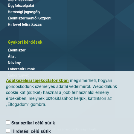
Ügyfélszolgálat
Hatósági jogsegély
Élelmiszermentő Központ
Hírlevél feliratkozás
Gyakori kérdések
Élelmiszer
Állat
Növény
Laboratóriumok
Labor/Egyéb
Adatkezelési tájékoztatónkban
megismerheti, hogyan
gondoskodunk személyes adatai védelméről. Weboldalunk
cookie-kat (sütiket) használ a jobb felhasználói élmény
érdekében, melynek biztosításához kérjük, kattintson az
„Elfogadom” gombra.
Statisztikai célú sütik
Nemzeti Élelmiszerlánc-biztonsági Hivatal
Hirdetési célú sütik