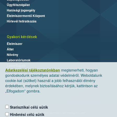
Ügyfélszolgálat
Hatósági jogsegély
Élelmiszermentő Központ
Hírlevél feliratkozás
Gyakori kérdések
Élelmiszer
Állat
Növény
Laboratóriumok
Labor/Egyéb
Adatkezelési tájékoztatónkban
megismerheti, hogyan
gondoskodunk személyes adatai védelméről. Weboldalunk
cookie-kat (sütiket) használ a jobb felhasználói élmény
érdekében, melynek biztosításához kérjük, kattintson az
„Elfogadom” gombra.
Statisztikai célú sütik
Nemzeti Élelmiszerlánc-biztonsági Hivatal
Hirdetési célú sütik