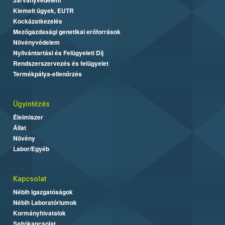
Kiemelt ügyek, EUTR
Kockázatkezelés
Mezőgazdasági genetikai erőforrások
Növényvédelem
Nyilvántartási és Felügyeleti Díj
Rendszerszervezés és felügyelet
Termékpálya-ellenőrzés
Ügyintézés
Élelmiszer
Állat
Növény
Labor/Egyéb
Kapcsolat
Nébih Igazgatóságok
Nébih Laboratóriumok
Kormányhivatalok
Sajtókapcsolat