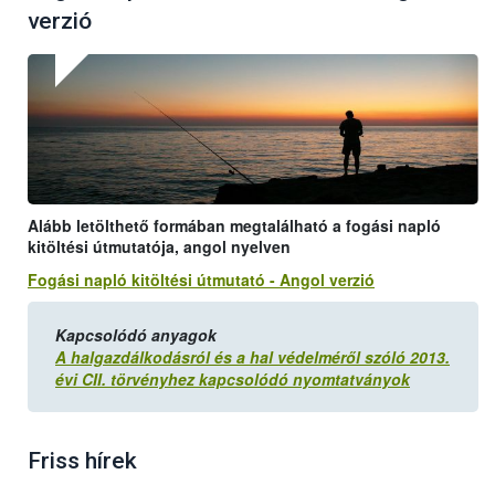
verzió
Alább letölthető formában megtalálható a fogási napló
kitöltési útmutatója, angol nyelven
Fogási napló kitöltési útmutató - Angol verzió
Kapcsolódó anyagok
A halgazdálkodásról és a hal védelméről szóló 2013.
évi CII. törvényhez kapcsolódó nyomtatványok
Friss hírek