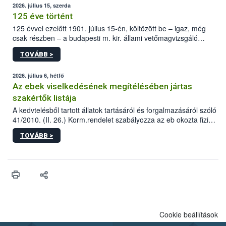
2026. július 15, szerda
125 éve történt
125 évvel ezelőtt 1901. július 15-én, költözött be – igaz, még
csak részben – a budapesti m. kir. állami vetőmagvizsgáló
állomás a Kis Rókus utca 15. szám alatti, Czigler Győző által
TOVÁBB >
tervezett új épületébe.
2026. július 6, hétfő
Az ebek viselkedésének megítélésében jártas
szakértők listája
A kedvtelésből tartott állatok tartásáról és forgalmazásáról szóló
41/2010. (II. 26.) Korm.rendelet szabályozza az eb okozta fizikai
sérülés, illetve ennek veszélye keletkezésekor felmerülő
TOVÁBB >
hatósági feladatokat, valamint a veszélyes eb tartását és annak
engedélyezését. Ezen eljárások során szükség esetén be kell
vonni az ebek viselkedésének megítélésében jártas szakértőt.
Cookie beállítások