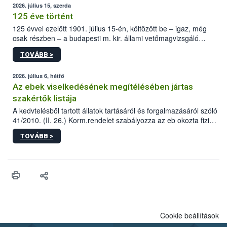
2026. július 15, szerda
125 éve történt
125 évvel ezelőtt 1901. július 15-én, költözött be – igaz, még
csak részben – a budapesti m. kir. állami vetőmagvizsgáló
állomás a Kis Rókus utca 15. szám alatti, Czigler Győző által
TOVÁBB >
tervezett új épületébe.
2026. július 6, hétfő
Az ebek viselkedésének megítélésében jártas
szakértők listája
A kedvtelésből tartott állatok tartásáról és forgalmazásáról szóló
41/2010. (II. 26.) Korm.rendelet szabályozza az eb okozta fizikai
sérülés, illetve ennek veszélye keletkezésekor felmerülő
TOVÁBB >
hatósági feladatokat, valamint a veszélyes eb tartását és annak
engedélyezését. Ezen eljárások során szükség esetén be kell
vonni az ebek viselkedésének megítélésében jártas szakértőt.
Cookie beállítások