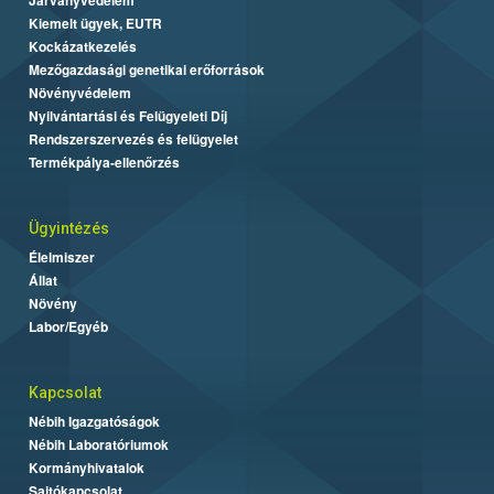
Kiemelt ügyek, EUTR
Kockázatkezelés
Mezőgazdasági genetikai erőforrások
Növényvédelem
Nyilvántartási és Felügyeleti Díj
Rendszerszervezés és felügyelet
Termékpálya-ellenőrzés
Ügyintézés
Élelmiszer
Állat
Növény
Labor/Egyéb
Kapcsolat
Nébih Igazgatóságok
Nébih Laboratóriumok
Kormányhivatalok
Sajtókapcsolat