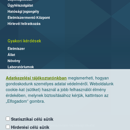
Ügyfélszolgálat
Hatósági jogsegély
Élelmiszermentő Központ
Hírlevél feliratkozás
Gyakori kérdések
Élelmiszer
Állat
Növény
Laboratóriumok
Labor/Egyéb
Adatkezelési tájékoztatónkban
megismerheti, hogyan
gondoskodunk személyes adatai védelméről. Weboldalunk
cookie-kat (sütiket) használ a jobb felhasználói élmény
érdekében, melynek biztosításához kérjük, kattintson az
„Elfogadom” gombra.
Statisztikai célú sütik
Nemzeti Élelmiszerlánc-biztonsági Hivatal
Hirdetési célú sütik