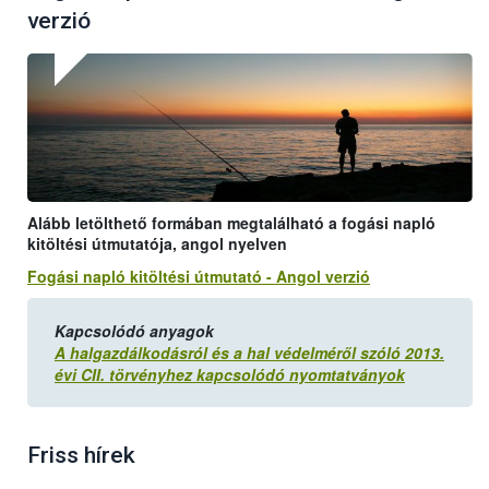
verzió
Alább letölthető formában megtalálható a fogási napló
kitöltési útmutatója, angol nyelven
Fogási napló kitöltési útmutató - Angol verzió
Kapcsolódó anyagok
A halgazdálkodásról és a hal védelméről szóló 2013.
évi CII. törvényhez kapcsolódó nyomtatványok
Friss hírek