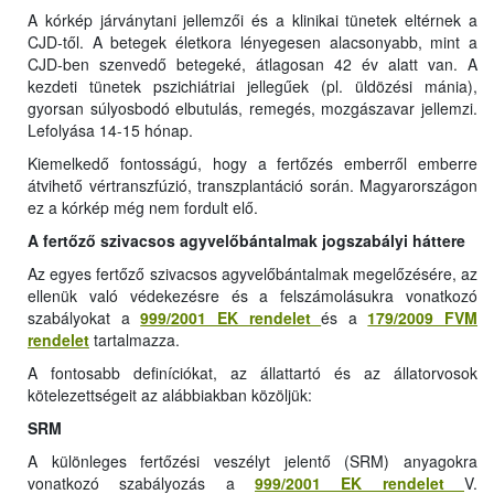
A kórkép járványtani jellemzői és a klinikai tünetek eltérnek a
CJD-től. A betegek életkora lényegesen alacsonyabb, mint a
CJD-ben szenvedő betegeké, átlagosan 42 év alatt van. A
kezdeti tünetek pszichiátriai jellegűek (pl. üldözési mánia),
gyorsan súlyosbodó elbutulás, remegés, mozgászavar jellemzi.
Lefolyása 14-15 hónap.
Kiemelkedő fontosságú, hogy a fertőzés emberről emberre
átvihető vértranszfúzió, transzplantáció során. Magyarországon
ez a kórkép még nem fordult elő.
A fertőző szivacsos agyvelőbántalmak jogszabályi háttere
Az egyes fertőző szivacsos agyvelőbántalmak megelőzésére, az
ellenük való védekezésre és a felszámolásukra vonatkozó
szabályokat a
999/2001 EK rendelet
és a
179/2009 FVM
rendelet
tartalmazza.
A fontosabb definíciókat, az állattartó és az állatorvosok
kötelezettségeit az alábbiakban közöljük:
SRM
A különleges fertőzési veszélyt jelentő (SRM) anyagokra
vonatkozó szabályozás a
999/2001 EK rendelet
V.