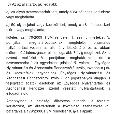
(3) Az az állattartó, aki legalább
a)
20 olyan szarvasmarhát tart, amely a 24 hónapos kort elérte
vagy meghaladta,
b)
50 olyan juhot vagy kecskét tart, amely a 18 hónapos kort
elérte vagy meghaladta,
köteles az 179/2009 FVM rendelet 1. számú melléklet V.
pontjában meghatározottaknak megfelelő, folyamatos
nyilvántartást vezetni az állomány létszámáról és az abban
előforduló állatmozgásokról, azt legalább 3 évig megőrizni. Az 1.
számú melléklet V. pontjában meghatározott, de a
szarvasmarha-fajok egyedeinek jelöléséről, valamint Egységes
Nyilvántartási és Azonosítási Rendszeréről szóló, továbbá a juh-
és kecskefajok egyedeinek Egységes Nyilvántartási és
Azonosítási Rendszeréről szóló külön jogszabályok alapján is
feljegyzett adatok esetében az Egységes Nyilvántartási és
Azonosítási Rendszer szerint vezetett nyilvántartások is
elfogadhatók.
Amennyiben a hatósági állatorvos elrendeli a forgalmi
korlátozást, az állattartónak a következő szabályokat kell
betartania a 179/2009. FVM rendelet 18. §-a alapján: