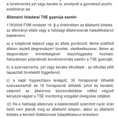
a tünetmentes juh vagy kecske is, amelynél a gyorsteszt pozitív
eredményt ad.
Állattartó feladatai TSE gyanúja esetén
179/2009 FVM rendelet 19. §-a értelmében az állattartó köteles
az állományt ellátó vagy a hatósági állatorvosnak haladéktalanul
bejelenteni:
a)
a tulajdonát képező vagy az általa gondozott, illetve szállított
állaton észlelt idegrendszeri tünetek, viselkedészavar, illetve az
idegrendszer érintettségével összefüggésbe hozható,
fokozatosan súlyosbodó kondícióromlás esetén a TSE gyanúját;
b)
a szarvasmarha, juh vagy kecske elhullását - az elhullás előtt
tapasztalt tünetektől függetlenül;
c)
a saját fogyasztásra levágott, 30 hónaposnál idősebb
szarvasmarhát és 18 hónaposnál idősebb juhot és kecskét,
valamint az állatorvos közreműködése nélkül végzett
kényszervágást a TSE monitoring vizsgálat elvégzése céljából.
(2) Ha a hatósági állatorvos a bejelentéstől számított nyolc órán
belül nem jelenik meg az állattartó telepen, akkor az állattartó
köteles a kerületi főállatorvost haladéktalanul értesíteni.