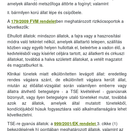
amelyek állandó metszőfoga áttörte a fogínyt; valamint
ii. bármilyen korú állat lépe és csípőbele.
A
179/2009 FVM rendelet
ben meghatározott rizikócsoportok a
következők:
Elhullott állatok: mindazon állatok, a fajra vagy a hasznosítási
módra való tekintet nélkül, amelyek állattartó telepen, szállítás
közben vagy egyéb helyen hullottak el, beleértve a vadon élő, a
kedvtelésből vagy kísérlet céljára tartott, az állatkerti és cirkuszi
állatokat, továbbá a halva született állatokat, a vetélt magzatot
és magzatburkot is.
Klinikai tünetek miatt elkülönítetten levágott állat: eredetileg
rendes vágásra szánt, de elkülönített vágásra került állat,
miután az élőállat-vizsgálat során valamilyen emberre vagy
állatra átvihető betegségre - a TSE kivételével - gyanúsnak
bizonyult, vagy ilyen betegségre utaló tüneteket mutat, továbbá
azok az állatok, amelyek által mutatott tünetekből,
kondíciójukból húsuk fogyasztásra való alkalmatlanságára lehet
következtetni.
TSE-re gyanús állatok: a
999/2001/EK rendelet
3. cikke (1)
bekezdésének h) pontjában meghatározott állatok, valamint az