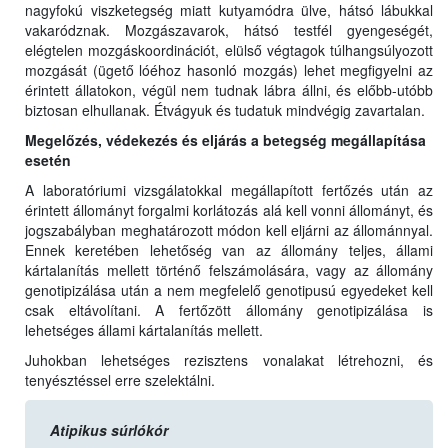
nagyfokú viszketegség miatt kutyamódra ülve, hátsó lábukkal
vakaródznak. Mozgászavarok, hátsó testfél gyengeségét,
elégtelen mozgáskoordinációt, elülső végtagok túlhangsúlyozott
mozgását (ügető lóéhoz hasonló mozgás) lehet megfigyelni az
érintett állatokon, végül nem tudnak lábra állni, és előbb-utóbb
biztosan elhullanak. Étvágyuk és tudatuk mindvégig zavartalan.
Megelőzés, védekezés és eljárás a betegség megállapítása
esetén
A laboratóriumi vizsgálatokkal megállapított fertőzés után az
érintett állományt forgalmi korlátozás alá kell vonni állományt, és
jogszabályban meghatározott módon kell eljárni az állománnyal.
Ennek keretében lehetőség van az állomány teljes, állami
kártalanítás mellett történő felszámolására, vagy az állomány
genotipizálása után a nem megfelelő genotipusú egyedeket kell
csak eltávolítani. A fertőzött állomány genotipizálása is
lehetséges állami kártalanítás mellett.
Juhokban lehetséges rezisztens vonalakat létrehozni, és
tenyésztéssel erre szelektálni.
Atipikus súrlókór