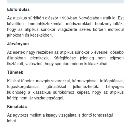
Előfordulás
Az atipikus súrlókórt először 1998-ban Norvégiában írták le. Ezt
követően immunhisztokémiai módszerekkel bebizonyították,
hogy az atipikus súrlókór világszerte széles körben előfordul
juhokban és kecskékben.
Járványtan
Az esetek nagy részében az atipikus súrlókór 5 évesnél idősebb
állatokban jelentkezik. Kórfejlődése jelenleg nem teljesen
tisztázott, valószínű, hogy spontán módon is kialakulhat.
Tünetek
Klinikai tünetek mozgászavarokkal, körmozgással, fejlógatással,
fogcsikorgatással, görcsökkel jellemezhetők. Lényeges
különbség a klasszikus súrlókórhoz képest, hogy az atipikus
kórlép nem jár viszketegséggel.
Kimutatás
Az agytörzs mellett a kisagy vizsgálata is döntő fontosságú
lehet.