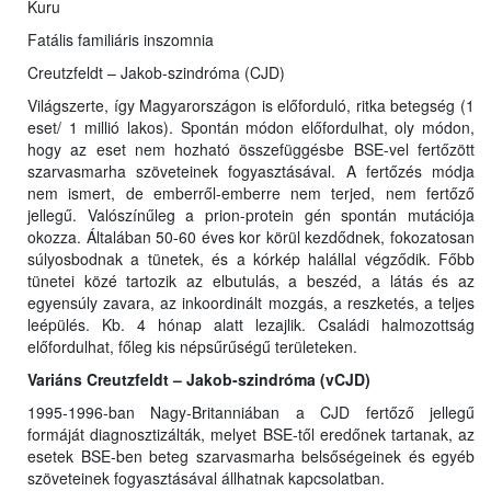
Kuru
Fatális familiáris inszomnia
Creutzfeldt – Jakob-szindróma (CJD)
Világszerte, így Magyarországon is előforduló, ritka betegség (1
eset/ 1 millió lakos). Spontán módon előfordulhat, oly módon,
hogy az eset nem hozható összefüggésbe BSE-vel fertőzött
szarvasmarha szöveteinek fogyasztásával. A fertőzés módja
nem ismert, de emberről-emberre nem terjed, nem fertőző
jellegű. Valószínűleg a prion-protein gén spontán mutációja
okozza. Általában 50-60 éves kor körül kezdődnek, fokozatosan
súlyosbodnak a tünetek, és a kórkép halállal végződik. Főbb
tünetei közé tartozik az elbutulás, a beszéd, a látás és az
egyensúly zavara, az inkoordinált mozgás, a reszketés, a teljes
leépülés. Kb. 4 hónap alatt lezajlik. Családi halmozottság
előfordulhat, főleg kis népsűrűségű területeken.
Variáns Creutzfeldt – Jakob-szindróma (vCJD)
1995-1996-ban Nagy-Britanniában a CJD fertőző jellegű
formáját diagnosztizálták, melyet BSE-től eredőnek tartanak, az
esetek BSE-ben beteg szarvasmarha belsőségeinek és egyéb
szöveteinek fogyasztásával állhatnak kapcsolatban.