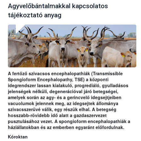
Agyvelőbántalmakkal kapcsolatos
tájékoztató anyag
A fertőző szivacsos encephalopathiák (Transmissible
Spongioform Encephalopathy, TSE) a központi
idegrendszer lassan kialakuló, progrediáló, gyulladásos
jelenségek nélküli, degenerációval járó betegségei,
amelyek során az agy- és a gerincvelő idegsejtjeiben
vacuolumok jelennek meg, az idegsejtek állománya
szivacsszerűvé válik, egy részük elhal. A betegség
hosszabb-rövidebb idő alatt a gazdaszervezet
pusztulásához vezet. A spongioform encephalopathiák a
háziállatokban és az emberben egyaránt előfordulnak.
Kóroktan