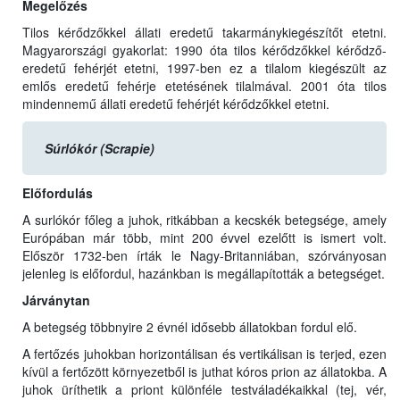
Megelőzés
Tilos kérődzőkkel állati eredetű takarmánykiegészítőt etetni.
Magyarországi gyakorlat: 1990 óta tilos kérődzőkkel kérődző-
eredetű fehérjét etetni, 1997-ben ez a tilalom kiegészült az
emlős eredetű fehérje etetésének tilalmával. 2001 óta tilos
mindennemű állati eredetű fehérjét kérődzőkkel etetni.
Súrlókór (Scrapie)
Előfordulás
A surlókór főleg a juhok, ritkábban a kecskék betegsége, amely
Európában már több, mint 200 évvel ezelőtt is ismert volt.
Először 1732-ben írták le Nagy-Britanniában, szórványosan
jelenleg is előfordul, hazánkban is megállapították a betegséget.
Járványtan
A betegség többnyire 2 évnél idősebb állatokban fordul elő.
A fertőzés juhokban horizontálisan és vertikálisan is terjed, ezen
kívül a fertőzött környezetből is juthat kóros prion az állatokba. A
juhok üríthetik a priont különféle testváladékaikkal (tej, vér,