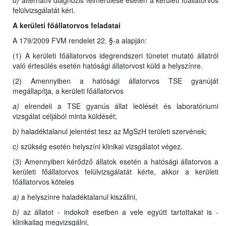
d)
alternatív diagnózis felmerülése esetén a kerületi főállatorvos
felülvizsgálatát kéri.
A kerületi főállatorvos feladatai
A 179/2009 FVM rendelet 22. §-a alapján:
(1) A kerületi főállatorvos idegrendszeri tünetet mutató állatról
való értesülés esetén hatósági állatorvost küld a helyszínre.
(2) Amennyiben a hatósági állatorvos TSE gyanúját
megállapítja, a kerületi főállatorvos
a)
elrendeli a TSE gyanús állat leölését és laboratóriumi
vizsgálat céljából minta küldését;
b)
haladéktalanul jelentést tesz az MgSzH területi szervének;
c)
szükség esetén helyszíni klinikai vizsgálatot végez.
(3) Amennyiben kérődző állatok esetén a hatósági állatorvos a
kerületi főállatorvos felülvizsgálatát kérte, akkor a kerületi
főállatorvos köteles
a)
a helyszínre haladéktalanul kiszállni,
b)
az állatot - indokolt esetben a vele együtt tartottakat is -
klinikailag megvizsgálni,