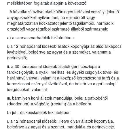
mellékletében foglaltak alapján a következő:
A következő szöveteket különleges fertőzési veszélyt jelentő
anyagoknak kell nyilvánítani, ha ellenőrzött vagy
meghatározatlan kockázatot jelentő tagállamból, harmadik
országból vagy régióból származó állatból származnak:
a) a szarvasmarhafélék tekintetében:
i. a 12 hónaposnál idősebb állatok koponyája az alsó állkapocs
kivételével, beleértve az agyat és a szemeket, valamint a
gerincvelő;
ii. a 30 hónaposnál idősebb állatok gerincoszlopa a
farokcsigolyák, a nyaki, mellkasi és ágyéki csigolyák tövis- és
harántnyúlványai, valamint a középső keresztcsonti taréj és a
keresztcsont szárnyai kivételével, de beleértve a gerincalapi
idegdúcokat; valamint
iii. bármilyen korú állatok mandulája, belei a patkóbéltől
(duodenum) a végbélig (rectum) és a bélfodra.
b) juh- és kecskefélék tekintetében
i. a 12 hónaposnál idősebb, illetve olyan állatok koponyája,
beleértve az agyat és a szemet, mandulája és gerincveleje,