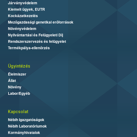
Járványvédelem
Kiemelt ügyek, EUTR
Kockázatkezelés
Mezőgazdasági genetikai erőforrások
Növényvédelem
Nyilvántartási és Felügyeleti Díj
Rendszerszervezés és felügyelet
Termékpálya-ellenőrzés
Ügyintézés
Élelmiszer
Állat
Növény
Labor/Egyéb
Kapcsolat
Nébih Igazgatóságok
Nébih Laboratóriumok
Kormányhivatalok