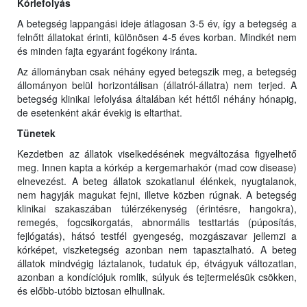
Kórlefolyás
A betegség lappangási ideje átlagosan 3-5 év, így a betegség a
felnőtt állatokat érinti, különösen 4-5 éves korban. Mindkét nem
és minden fajta egyaránt fogékony iránta.
Az állományban csak néhány egyed betegszik meg, a betegség
állományon belül horizontálisan (állatról-állatra) nem terjed. A
betegség klinikai lefolyása általában két héttől néhány hónapig,
de esetenként akár évekig is eltarthat.
Tünetek
Kezdetben az állatok viselkedésének megváltozása figyelhető
meg. Innen kapta a kórkép a kergemarhakór (mad cow disease)
elnevezést. A beteg állatok szokatlanul élénkek, nyugtalanok,
nem hagyják magukat fejni, illetve közben rúgnak. A betegség
klinikai szakaszában túlérzékenység (érintésre, hangokra),
remegés, fogcsikorgatás, abnormális testtartás (púposítás,
fejlógatás), hátsó testfél gyengeség, mozgászavar jellemzi a
kórképet, viszketegség azonban nem tapasztalható. A beteg
állatok mindvégig láztalanok, tudatuk ép, étvágyuk változatlan,
azonban a kondíciójuk romlik, súlyuk és tejtermelésük csökken,
és előbb-utóbb biztosan elhullnak.