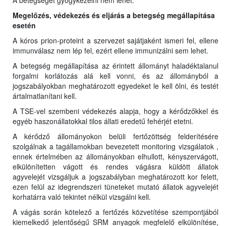
A betegséget gyógykezelni nem lehet.
Megelőzés, védekezés és eljárás a betegség megállapítása
esetén
A kóros prion-proteint a szervezet sajátjaként ismeri fel, ellene
immunválasz nem lép fel, ezért ellene immunizálni sem lehet.
A betegség megállapítása az érintett állományt haladéktalanul
forgalmi korlátozás alá kell vonni, és az állományból a
jogszabályokban meghatározott egyedeket le kell ölni, és testét
ártalmatlanítani kell.
A TSE-vel szembeni védekezés alapja, hogy a kérődzőkkel és
egyéb haszonállatokkal tilos állati eredetű fehérjét etetni.
A kérődző állományokon belüli fertőzöttség felderítésére
szolgálnak a tagállamokban bevezetett monitoring vizsgálatok ,
ennek értelmében az állományokban elhullott, kényszervágott,
elkülönítetten vágott és rendes vágásra küldött állatok
agyvelejét vizsgáljuk a jogszabályban meghatározott kor felett,
ezen felül az idegrendszeri tüneteket mutató állatok agyvelejét
korhatárra való tekintet nélkül vizsgálni kell.
A vágás során kötelező a fertőzés közvetítése szempontjából
kiemelkedő jelentőségű SRM anyagok megfelelő elkülönítése,