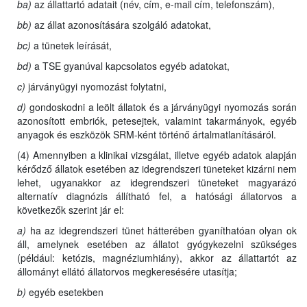
ba)
az állattartó adatait (név, cím, e-mail cím, telefonszám),
bb)
az állat azonosítására szolgáló adatokat,
bc)
a tünetek leírását,
bd)
a TSE gyanúval kapcsolatos egyéb adatokat,
c)
járványügyi nyomozást folytatni,
d)
gondoskodni a leölt állatok és a járványügyi nyomozás során
azonosított embriók, petesejtek, valamint takarmányok, egyéb
anyagok és eszközök SRM-ként történő ártalmatlanításáról.
(4) Amennyiben a klinikai vizsgálat, illetve egyéb adatok alapján
kérődző állatok esetében az idegrendszeri tüneteket kizárni nem
lehet, ugyanakkor az idegrendszeri tüneteket magyarázó
alternatív diagnózis állítható fel, a hatósági állatorvos a
következők szerint jár el:
a)
ha az idegrendszeri tünet hátterében gyaníthatóan olyan ok
áll, amelynek esetében az állatot gyógykezelni szükséges
(például: ketózis, magnéziumhiány), akkor az állattartót az
állományt ellátó állatorvos megkeresésére utasítja;
b)
egyéb esetekben