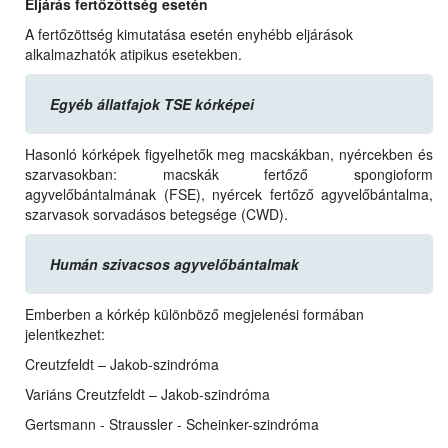
Eljárás fertőzöttség esetén
A fertőzöttség kimutatása esetén enyhébb eljárások
alkalmazhatók atipikus esetekben.
Egyéb állatfajok TSE kórképei
Hasonló kórképek figyelhetők meg macskákban, nyércekben és
szarvasokban: macskák fertőző spongioform
agyvelőbántalmának (FSE), nyércek fertőző agyvelőbántalma,
szarvasok sorvadásos betegsége (CWD).
Humán szivacsos agyvelőbántalmak
Emberben a kórkép különböző megjelenési formában
jelentkezhet:
Creutzfeldt – Jakob-szindróma
Variáns Creutzfeldt – Jakob-szindróma
Gertsmann - Straussler - Scheinker-szindróma