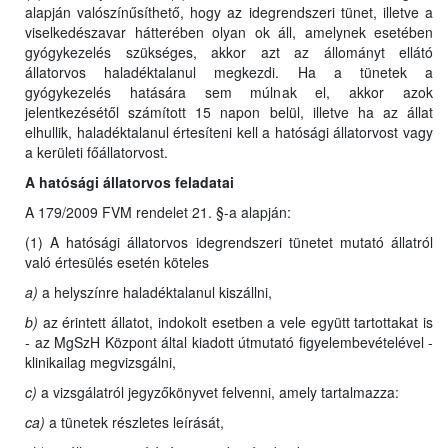
alapján valószínűsíthető, hogy az idegrendszeri tünet, illetve a
viselkedészavar hátterében olyan ok áll, amelynek esetében
gyógykezelés szükséges, akkor azt az állományt ellátó
állatorvos haladéktalanul megkezdi. Ha a tünetek a
gyógykezelés hatására sem múlnak el, akkor azok
jelentkezésétől számított 15 napon belül, illetve ha az állat
elhullik, haladéktalanul értesíteni kell a hatósági állatorvost vagy
a kerületi főállatorvost.
A hatósági állatorvos feladatai
A 179/2009 FVM rendelet 21. §-a alapján:
(1) A hatósági állatorvos idegrendszeri tünetet mutató állatról
való értesülés esetén köteles
a)
a helyszínre haladéktalanul kiszállni,
b)
az érintett állatot, indokolt esetben a vele együtt tartottakat is
- az MgSzH Központ által kiadott útmutató figyelembevételével -
klinikailag megvizsgálni,
c)
a vizsgálatról jegyzőkönyvet felvenni, amely tartalmazza:
ca)
a tünetek részletes leírását,