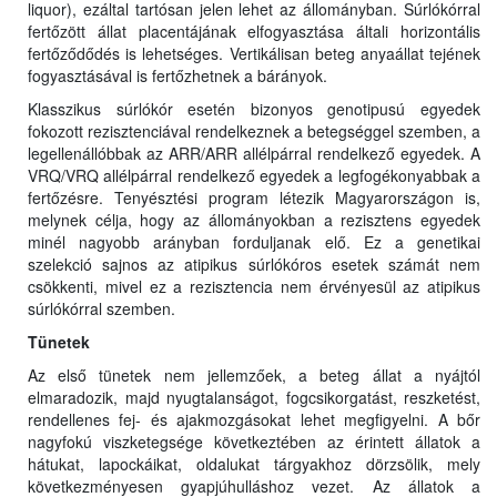
liquor), ezáltal tartósan jelen lehet az állományban. Súrlókórral
fertőzött állat placentájának elfogyasztása általi horizontális
fertőződődés is lehetséges. Vertikálisan beteg anyaállat tejének
fogyasztásával is fertőzhetnek a bárányok.
Klasszikus súrlókór esetén bizonyos genotipusú egyedek
fokozott rezisztenciával rendelkeznek a betegséggel szemben, a
legellenállóbbak az ARR/ARR allélpárral rendelkező egyedek. A
VRQ/VRQ allélpárral rendelkező egyedek a legfogékonyabbak a
fertőzésre. Tenyésztési program létezik Magyarországon is,
melynek célja, hogy az állományokban a rezisztens egyedek
minél nagyobb arányban forduljanak elő. Ez a genetikai
szelekció sajnos az atipikus súrlókóros esetek számát nem
csökkenti, mivel ez a rezisztencia nem érvényesül az atipikus
súrlókórral szemben.
Tünetek
Az első tünetek nem jellemzőek, a beteg állat a nyájtól
elmaradozik, majd nyugtalanságot, fogcsikorgatást, reszketést,
rendellenes fej- és ajakmozgásokat lehet megfigyelni. A bőr
nagyfokú viszketegsége következtében az érintett állatok a
hátukat, lapockáikat, oldalukat tárgyakhoz dörzsölik, mely
következményesen gyapjúhulláshoz vezet. Az állatok a