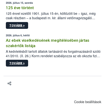
2026. július 15, szerda
125 éve történt
125 évvel ezelőtt 1901. július 15-én, költözött be – igaz, még
csak részben – a budapesti m. kir. állami vetőmagvizsgáló
állomás a Kis Rókus utca 15. szám alatti, Czigler Győző által
TOVÁBB >
tervezett új épületébe.
2026. július 6, hétfő
Az ebek viselkedésének megítélésében jártas
szakértők listája
A kedvtelésből tartott állatok tartásáról és forgalmazásáról szóló
41/2010. (II. 26.) Korm.rendelet szabályozza az eb okozta fizikai
sérülés, illetve ennek veszélye keletkezésekor felmerülő
TOVÁBB >
hatósági feladatokat, valamint a veszélyes eb tartását és annak
engedélyezését. Ezen eljárások során szükség esetén be kell
vonni az ebek viselkedésének megítélésében jártas szakértőt.
Cookie beállítások