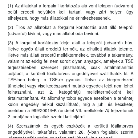
(1) Az állatokat a forgalmi korlátozás alá vont telepen (udvaron)
belül eredeti helyükön kell tartani, vagy zárt helyen úgy
elhelyezni, hogy más állatokkal ne érintkezhessenek.
(2) Tilos az állatokat a forgalmi korlátozás alatt álló telepről
(udvarról) kivinni, vagy más állatot oda bevinni.
(3) A forgalmi korlátozás ideje alatt a telepről (udvarról) hús,
illetve egyéb állati eredetű termék, az elhullott állatok teteme,
illetve más állati eredetű melléktermékek, továbbá a takarmány,
valamint az eddig fel nem sorolt olyan anyagok, amelyek a TSE
terjesztésében szerepet játszhatnak, csak ártalmatlanítás
céljából, a kerületi főállatorvos engedélyével szállíthatók ki. A
TSE-ben beteg, a TSE-re gyanús, illetve az idegrendszeri
tüneteket vagy viselkedészavart mutató egyedek tejét nem lehet
felhasználni, azt 2. kategóriájú melléktermékként kell
ártalmatlanítani. Az állomány többi egyede esetében a tehéntej
külön engedély nélkül kiszállítható, míg a juh- és kecsketej
esetében a 999/2001/EK rendelet VII. melléklete
A)
fejezetének
2. pontjában foglaltak szerint kell eljárni.
(4) Szerszámok és egyéb eszközök a kerületi főállatorvos
engedélyével, takarítást, valamint 26. §-ban foglaltak szerint