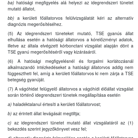
ba)
hatósági megfigyelés alá helyezi az idegrendszeri tünetet
mutató állatot,
bb)
a kerületi főállatorvos felülvizsgálatát kéri az alternatív
diagnózis megerősítéséhez.
(5) Az idegrendszeri tüneteket mutató, TSE gyanús állat
elhullása esetén a hatósági állatorvos a kórelőzményi adatok,
illetve az általa elvégzett kórbonctani vizsgálat alapján dönt a
TSE gyanú megerősítéséről vagy kizárásáról.
(6) A hatósági megfigyelésnél és forgalmi korlátozásnál
alkalmazandó intézkedéseket a hatósági állatorvos addig nem
függesztheti fel, amíg a kerületi főállatorvos ki nem zárja a TSE
betegség gyanúját.
(7) A vágóhidat felügyelő állatorvos a vágóhídi élőállat vizsgálat
során történő idegrendszeri tünetek megállapítása esetén
a)
haladéktalanul értesíti a kerületi főállatorvost;
b)
az érintett állat levágását megtiltja;
c)
az idegrendszeri tünetet mutató állat vizsgálatáról az (1)
bekezdés szerint jegyzőkönyvet vesz fel;