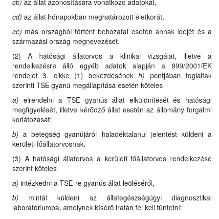
cb)
az állat azonosítására vonatkozó adatokat,
cd)
az állat hónapokban meghatározott életkorát,
ce)
más országból történt behozatal esetén annak idejét és a
származási ország megnevezését.
(2) A hatósági állatorvos a klinikai vizsgálat, illetve a
rendelkezésre álló egyéb adatok alapján a 999/2001/EK
rendelet 3. cikke (1) bekezdésének
h)
pontjában foglaltak
szerinti TSE gyanú megállapítása esetén köteles
a)
elrendelni a TSE gyanús állat elkülönítését és hatósági
megfigyelését, illetve kérődző állat esetén az állomány forgalmi
korlátozását;
b)
a betegség gyanújáról haladéktalanul jelentést küldeni a
kerületi főállatorvosnak.
(3) A hatósági állatorvos a kerületi főállatorvos rendelkezése
szerint köteles
a)
intézkedni a TSE-re gyanús állat leöléséről,
b)
mintát küldeni az állategészségügyi diagnosztikai
laboratóriumba, amelynek kísérő iratán fel kell tüntetni: