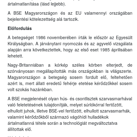
ártalmatlanítása (lásd lejjebb).
A BSE Magyarországon és az EU valamennyi országában
bejelentési kötelezettség alá tartozik.
Előfordulás
A betegséget 1986 novemberében írták le először az Egyesült
Királyságban. A járványtani nyomozás és az agyvelő vizsgálata
alapján arra következtettek, hogy az első eset 1985 áprilisában
lehetett.
Nagy-Britanniában a kórkép széles körben elterjedt, de
szórványosan megállapították más országokban is világszerte.
Magyarországon a betegség sosem fordult elő, feltehetően
azért is, mert állati eredetű fehérje etetése kérődzőkkel sosem
volt szokás hazánkban.
A BSE megjelenését olyan hús- és csontlisztek szarvasmarhával
való feletetésének tulajdonítják, melyet súrlókórral fertőzött,
elhullott juhok, illetve BSE-vel fertőzött, elhullott szarvasmarhák,
valamint kérődzőkből származó vágóhídi hulladékok
ártalmatlanná tétele során a technológiát megváltoztatva
állítottak elő.