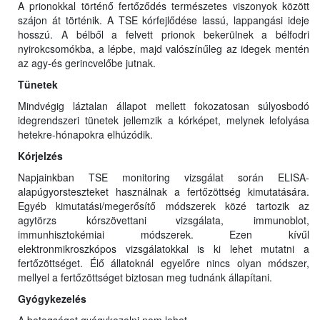
A prionokkal történő fertőződés természetes viszonyok között
szájon át történik. A TSE kórfejlődése lassú, lappangási ideje
hosszú. A bélből a felvett prionok bekerülnek a bélfodri
nyirokcsomókba, a lépbe, majd valószínűleg az idegek mentén
az agy-és gerincvelőbe jutnak.
Tünetek
Mindvégig láztalan állapot mellett fokozatosan súlyosbodó
idegrendszeri tünetek jellemzik a kórképet, melynek lefolyása
hetekre-hónapokra elhúzódik.
Kórjelzés
Napjainkban TSE monitoring vizsgálat során ELISA-
alapúgyorsteszteket használnak a fertőzöttség kimutatására.
Egyéb kimutatási/megerősítő módszerek közé tartozik az
agytörzs kórszövettani vizsgálata, immunoblot,
immunhisztokémiai módszerek. Ezen kívűl
elektronmikroszkópos vizsgálatokkal is ki lehet mutatni a
fertőzöttséget. Élő állatoknál egyelőre nincs olyan módszer,
mellyel a fertőzöttséget biztosan meg tudnánk állapítani.
Gyógykezelés