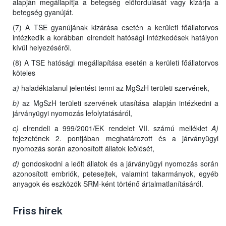
alapján megállapítja a betegség előfordulását vagy kizárja a
betegség gyanúját.
(7) A TSE gyanújának kizárása esetén a kerületi főállatorvos
intézkedik a korábban elrendelt hatósági intézkedések hatályon
kívül helyezéséről.
(8) A TSE hatósági megállapítása esetén a kerületi főállatorvos
köteles
a)
haladéktalanul jelentést tenni az MgSzH területi szervének,
b)
az MgSzH területi szervének utasítása alapján intézkedni a
járványügyi nyomozás lefolytatásáról,
c)
elrendeli a 999/2001/EK rendelet VII. számú melléklet
A)
fejezetének 2. pontjában meghatározott és a járványügyi
nyomozás során azonosított állatok leölését,
d)
gondoskodni a leölt állatok és a járványügyi nyomozás során
azonosított embriók, petesejtek, valamint takarmányok, egyéb
anyagok és eszközök SRM-ként történő ártalmatlanításáról.
Friss hírek