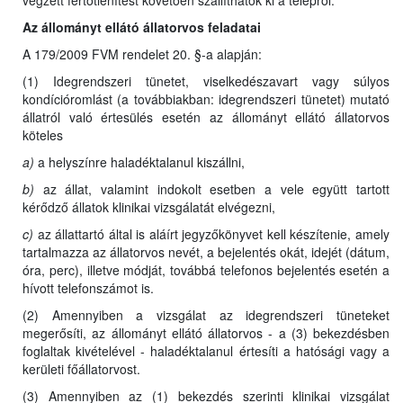
végzett fertőtlenítést követően szállíthatók ki a telepről.
Az állományt ellátó állatorvos feladatai
A 179/2009 FVM rendelet 20. §-a alapján:
(1) Idegrendszeri tünetet, viselkedészavart vagy súlyos
kondícióromlást (a továbbiakban: idegrendszeri tünetet) mutató
állatról való értesülés esetén az állományt ellátó állatorvos
köteles
a)
a helyszínre haladéktalanul kiszállni,
b)
az állat, valamint indokolt esetben a vele együtt tartott
kérődző állatok klinikai vizsgálatát elvégezni,
c)
az állattartó által is aláírt jegyzőkönyvet kell készítenie, amely
tartalmazza az állatorvos nevét, a bejelentés okát, idejét (dátum,
óra, perc), illetve módját, továbbá telefonos bejelentés esetén a
hívott telefonszámot is.
(2) Amennyiben a vizsgálat az idegrendszeri tüneteket
megerősíti, az állományt ellátó állatorvos - a (3) bekezdésben
foglaltak kivételével - haladéktalanul értesíti a hatósági vagy a
kerületi főállatorvost.
(3) Amennyiben az (1) bekezdés szerinti klinikai vizsgálat