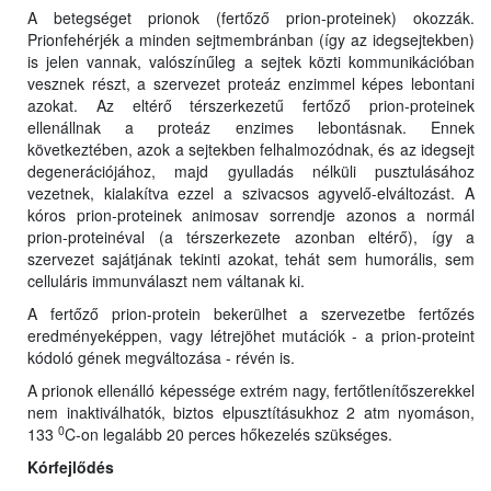
A betegséget prionok (fertőző prion-proteinek) okozzák.
Prionfehérjék a minden sejtmembránban (így az idegsejtekben)
is jelen vannak, valószínűleg a sejtek közti kommunikációban
vesznek részt, a szervezet proteáz enzimmel képes lebontani
azokat. Az eltérő térszerkezetű fertőző prion-proteinek
ellenállnak a proteáz enzimes lebontásnak. Ennek
következtében, azok a sejtekben felhalmozódnak, és az idegsejt
degenerációjához, majd gyulladás nélküli pusztulásához
vezetnek, kialakítva ezzel a szivacsos agyvelő-elváltozást. A
kóros prion-proteinek animosav sorrendje azonos a normál
prion-proteinéval (a térszerkezete azonban eltérő), így a
szervezet sajátjának tekinti azokat, tehát sem humorális, sem
celluláris immunválaszt nem váltanak ki.
A fertőző prion-protein bekerülhet a szervezetbe fertőzés
eredményeképpen, vagy létrejöhet mutációk - a prion-proteint
kódoló gének megváltozása - révén is.
A prionok ellenálló képessége extrém nagy, fertőtlenítőszerekkel
nem inaktiválhatók, biztos elpusztításukhoz 2 atm nyomáson,
0
133
C-on legalább 20 perces hőkezelés szükséges.
Kórfejlődés