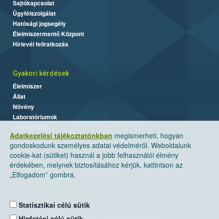
Sajtókapcsolat
Ügyfélszolgálat
Hatósági jogsegély
Élelmiszermentő Központ
Hírlevél feliratkozás
Gyakori kérdések
Élelmiszer
Állat
Növény
Laboratóriumok
Labor/Egyéb
Adatkezelési tájékoztatónkban
megismerheti, hogyan
gondoskodunk személyes adatai védelméről. Weboldalunk
cookie-kat (sütiket) használ a jobb felhasználói élmény
érdekében, melynek biztosításához kérjük, kattintson az
„Elfogadom” gombra.
Statisztikai célú sütik
Nemzeti Élelmiszerlánc-biztonsági Hivatal
Hirdetési célú sütik