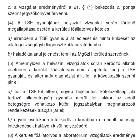
c)
a vizsgálat eredményéről a 21. § (1) bekezdés
c)
pontja
szerint jegyzőkönyvet felvenni.
(4) A TSE gyanújának helyszíni vizsgálat során történő
megállapítása esetén a kerületi főállatorvos köteles
a)
elrendelni a TSE gyanús állat leölését és minta küldését az
állategészségügyi diagnosztikai laboratóriumba;
b)
haladéktalanul jelentést tenni az MgSzH területi szervének.
(5) Amennyiben a helyszíni vizsgálatok során kérődző állatok
esetében a kerületi főállatorvos nem állapította meg a TSE
gyanúját, és alternatív diagnózist állít fel, a következők szerint
jár el:
a)
ha a TSE-től eltérő, egyéb bejelentési kötelezettség alá
tartozó állatbetegség gyanúja merül fel, akkor az adott
betegségre vonatkozó külön jogszabályban meghatározott
rendelkezések alapján jár el;
b)
egyéb esetekben intézkedik a korábban elrendelt hatósági
intézkedések hatályon kívül helyezéséről.
(6) A kerületi főállatorvos a laboratóriumi vizsgálatok eredménye