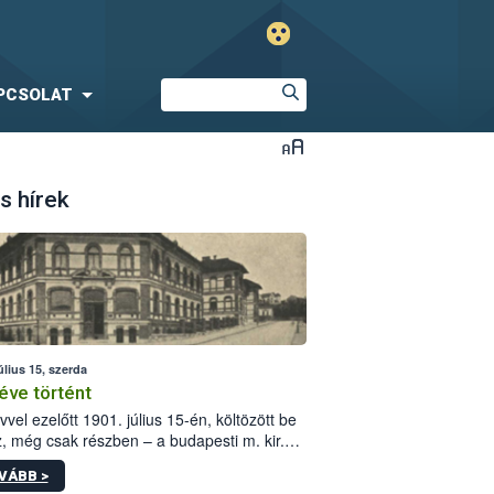
PCSOLAT
s hírek
úlius 15, szerda
éve történt
vvel ezelőtt 1901. július 15-én, költözött be
z, még csak részben – a budapesti m. kir.
i vetőmagvizsgáló állomás a Kis Rókus utca
VÁBB >
ám alatti, Czigler Győző által tervezett új