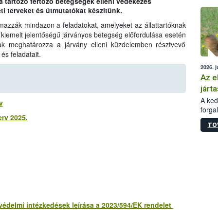
á tartozó fertőző betegségek elleni védekezés
épüle
i terveket és útmutatókat készítünk.
almazzák mindazon a feladatokat, amelyeket az állattartóknak
kiemelt jelentőségű járványos betegség előfordulása esetén
csak meghatározza a járvány elleni küzdelemben résztvevő
és feladatait.
2026. j
Az e
járta
A kedv
v
forga
erv 2025.
Korm.
TO
sérül
felme
veszé
Ezen 
vonni
jártas
yvédelmi intézkedések leírása a 2023/594/EK rendelet