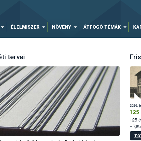
ÉLELMISZER
NÖVÉNY
ÁTFOGÓ TÉMÁK
KA
i tervei
Fris
2026. j
125 
125 é
– iga
állam
TO
15. sz