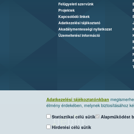
Felügyeleti szervünk
Projektek
Kapcsolódó linkek
Adatkezelési tájékoztató
Akadálymentességi nyilatkozat
Üzemeltetési információ
Adatkezelési tájékoztatónkban
megismerheti
élmény érdekében, melynek biztosításához kér
Statisztikai célú sütik
Alapműködést biz
Hirdetési célú sütik