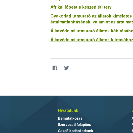
Afrikai lópestis készenléti terv
Gyakorlati útmutató az állatok kíméletes 
ártalmatlanításának, valamint az ártalmat
Állatvédelmi útmutató állatok kábításáh
Állatvédelmi útmutató állatok kiírtásáho
Hivatalunk
Bemutatkozás
Szervezeti felépítés
Gazdálkodási adatok