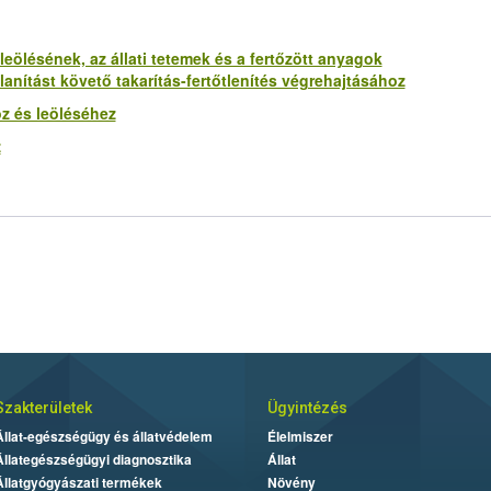
leölésének, az állati tetemek és a fertőzött anyagok
lanítást követő takarítás-fertőtlenítés végrehajtásához
oz és leöléséhez
z
Szakterületek
Ügyintézés
Állat-egészségügy és állatvédelem
Élelmiszer
Állategészségügyi diagnosztika
Állat
Állatgyógyászati termékek
Növény