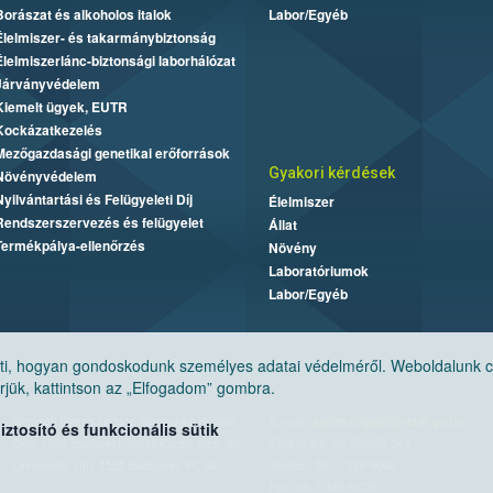
Borászat és alkoholos italok
Labor/Egyéb
Élelmiszer- és takarmánybiztonság
Élelmiszerlánc-biztonsági laborhálózat
Járványvédelem
Kiemelt ügyek, EUTR
Kockázatkezelés
Mezőgazdasági genetikai erőforrások
Gyakori kérdések
Növényvédelem
Nyilvántartási és Felügyeleti Díj
Élelmiszer
Rendszerszervezés és felügyelet
Állat
Termékpálya-ellenőrzés
Növény
Laboratóriumok
Labor/Egyéb
, hogyan gondoskodunk személyes adatai védelméről. Weboldalunk cook
jük, kattintson az „Elfogadom” gombra.
Nemzeti Élelmiszerlánc-biztonsági Hivatal
E-mail:
ugyfelszolgalat@nebih.gov.hu
tosító és funkcionális sütik
Cím: 1024 Budapest, Keleti Károly utca. 24.
Zöld szám: 06-80/263-244
Levelezési cím: 1525 Budapest. Pf. 30.
Telefon: 06-1/ 336-9000
Fax: 06-1/336-9479