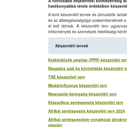
A fontosabb bejelentési kötelezettség al
hatékonyabbá tétele érdekében készenlét
A lenti készenléti tervek és útmutatók tart
és az állategészségügyi szakembereknek a 
el kell látniuk. A készenléti terv ugyan
intézmények és személyek felelősségi körét 
Készenléti tervek
Kiskérdőzők pestise (PPR) készenléti ter
Ragadós száj és körömfájás készenléti t
TSE készenleti terv
Madárinfluenza készenléti terv
Newcastle-betegség készenléti terv
Klasszikus sertéspestis készenléti terv
Afrikai sertéspestis készenléti terv 2024
Afrikai sertéspestisre vonatkozó járván
alapján