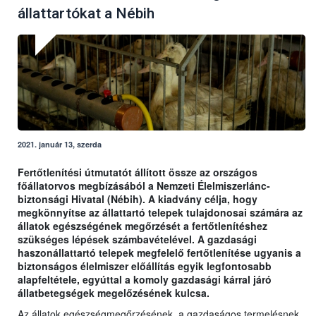
állattartókat a Nébih
2021. január 13, szerda
Fertőtlenítési útmutatót állított össze az országos
főállatorvos megbízásából a Nemzeti Élelmiszerlánc-
biztonsági Hivatal (Nébih). A kiadvány célja, hogy
megkönnyítse az állattartó telepek tulajdonosai számára az
állatok egészségének megőrzését a fertőtlenítéshez
szükséges lépések számbavételével. A gazdasági
haszonállattartó telepek megfelelő fertőtlenítése ugyanis a
biztonságos élelmiszer előállítás egyik legfontosabb
alapfeltétele, egyúttal a komoly gazdasági kárral járó
állatbetegségek megelőzésének kulcsa.
Az állatok egészségmegőrzésének, a gazdaságos termelésnek