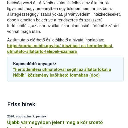
hatóság veszi át. A Nébih ezúton is felhívja az állattartók
figyelmét, hogy amennyiben egy telepen nem tartják be az
állategészségügyi szabályokat, járványvédelmi intézkedéseket,
ebbe kiemelten beleértve a rendszeres és szakszerű
fertőtlenítést, az akár az állami kártalanításból történő kizárást
vonhat maga után.
Az útmutató elérhető és letölthető a hivatal honlapján:
https://portal.nebih.gov.hu/-/tisztitasi-es-fertotlenitesi-
utmutato-allattarto-telepek-szamara
Kapcsolódó anyagok:
"Fertőtlenítési útmutatóval segíti az állattartókat a
Nébih" közlemény letölthető formában (doc)
Friss hírek
2026. augusztus 7, péntek
Újabb vármegyében jelent meg a kőrisrontó