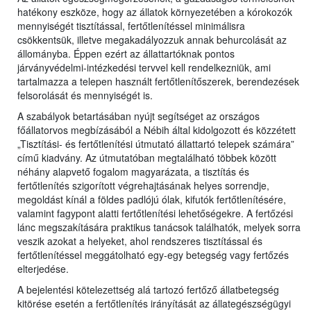
hatékony eszköze, hogy az állatok környezetében a kórokozók
mennyiségét tisztítással, fertőtlenítéssel minimálisra
csökkentsük, illetve megakadályozzuk annak behurcolását az
állományba. Éppen ezért az állattartóknak pontos
járványvédelmi-intézkedési tervvel kell rendelkezniük, ami
tartalmazza a telepen használt fertőtlenítőszerek, berendezések
felsorolását és mennyiségét is.
A szabályok betartásában nyújt segítséget az országos
főállatorvos megbízásából a Nébih által kidolgozott és közzétett
„Tisztítási- és fertőtlenítési útmutató állattartó telepek számára”
című kiadvány. Az útmutatóban megtalálható többek között
néhány alapvető fogalom magyarázata, a tisztítás és
fertőtlenítés szigorított végrehajtásának helyes sorrendje,
megoldást kínál a földes padlójú ólak, kifutók fertőtlenítésére,
valamint fagypont alatti fertőtlenítési lehetőségekre. A fertőzési
lánc megszakítására praktikus tanácsok találhatók, melyek sorra
veszik azokat a helyeket, ahol rendszeres tisztítással és
fertőtlenítéssel meggátolható egy-egy betegség vagy fertőzés
elterjedése.
A bejelentési kötelezettség alá tartozó fertőző állatbetegség
kitörése esetén a fertőtlenítés irányítását az állategészségügyi