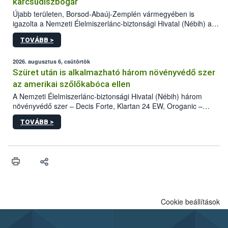
karcsúdíszbogár
Újabb területen, Borsod-Abaúj-Zemplén vármegyében is
igazolta a Nemzeti Élelmiszerlánc-biztonsági Hivatal (Nébih) a
kőrisrontó karcsúdíszbogár (Agrilus planipennis) jelenlétét. A
TOVÁBB >
kártevőt nem csak színcsapdában találták meg, de már fertőzött
fában is azonosították. A növényvédelmi szakemberek folytatják
az intenzív felderítést, emellett az intézkedéseket a szlovák
2026. augusztus 6, csütörtök
hatósággal is összehangolják a terjedés megállítása érdekében.
Szüret után is alkalmazható három növényvédő szer
az amerikai szőlőkabóca ellen
A Nemzeti Élelmiszerlánc-biztonsági Hivatal (Nébih) három
növényvédő szer – Decis Forte, Klartan 24 EW, Oroganic –
engedélyokiratát módosította, így azok a szüretet követően,
TOVÁBB >
egészen a vesszőérettség (BBCH 91) stádiumáig
felhasználhatóak a szőlőben. A kiterjesztések célja, hogy a korai
érésű szőlőkben is legyen lehetőség a károsító elleni további
védekezésre. Az Oroganic készítmény kis kiszerelésben kiskerti
felhasználók számára is elérhető és ökológiai termesztésben is
engedélyezett.
Cookie beállítások