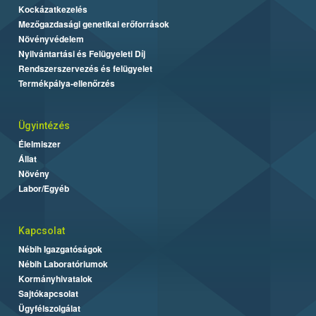
Kockázatkezelés
Mezőgazdasági genetikai erőforrások
Növényvédelem
Nyilvántartási és Felügyeleti Díj
Rendszerszervezés és felügyelet
Termékpálya-ellenőrzés
Ügyintézés
Élelmiszer
Állat
Növény
Labor/Egyéb
Kapcsolat
Nébih Igazgatóságok
Nébih Laboratóriumok
Kormányhivatalok
Sajtókapcsolat
Ügyfélszolgálat