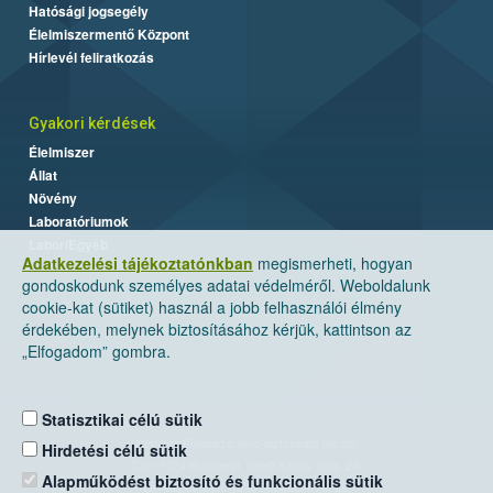
Hatósági jogsegély
Élelmiszermentő Központ
Hírlevél feliratkozás
Gyakori kérdések
Élelmiszer
Állat
Növény
Laboratóriumok
Labor/Egyéb
Adatkezelési tájékoztatónkban
megismerheti, hogyan
gondoskodunk személyes adatai védelméről. Weboldalunk
cookie-kat (sütiket) használ a jobb felhasználói élmény
érdekében, melynek biztosításához kérjük, kattintson az
„Elfogadom” gombra.
Statisztikai célú sütik
Nemzeti Élelmiszerlánc-biztonsági Hivatal
Hirdetési célú sütik
Cím: 1024 Budapest, Keleti Károly utca. 24.
Alapműködést biztosító és funkcionális sütik
Levelezési cím: 1525 Budapest. Pf. 30.