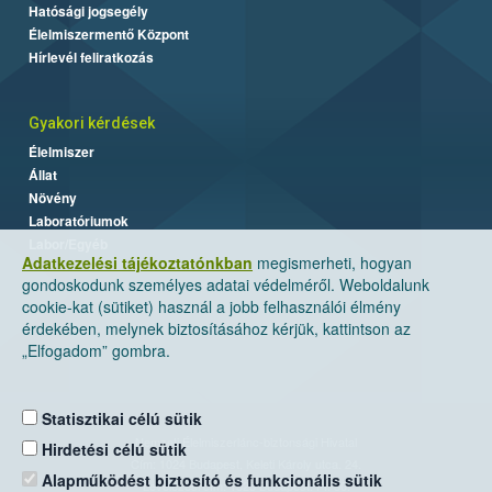
Hatósági jogsegély
Élelmiszermentő Központ
Hírlevél feliratkozás
Gyakori kérdések
Élelmiszer
Állat
Növény
Laboratóriumok
Labor/Egyéb
Adatkezelési tájékoztatónkban
megismerheti, hogyan
gondoskodunk személyes adatai védelméről. Weboldalunk
cookie-kat (sütiket) használ a jobb felhasználói élmény
érdekében, melynek biztosításához kérjük, kattintson az
„Elfogadom” gombra.
Statisztikai célú sütik
Nemzeti Élelmiszerlánc-biztonsági Hivatal
Hirdetési célú sütik
Cím: 1024 Budapest, Keleti Károly utca. 24.
Alapműködést biztosító és funkcionális sütik
Levelezési cím: 1525 Budapest. Pf. 30.