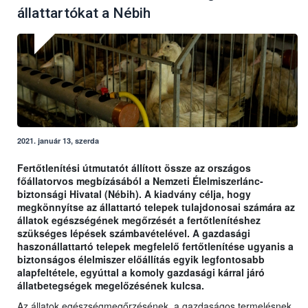
állattartókat a Nébih
2021. január 13, szerda
Fertőtlenítési útmutatót állított össze az országos
főállatorvos megbízásából a Nemzeti Élelmiszerlánc-
biztonsági Hivatal (Nébih). A kiadvány célja, hogy
megkönnyítse az állattartó telepek tulajdonosai számára az
állatok egészségének megőrzését a fertőtlenítéshez
szükséges lépések számbavételével. A gazdasági
haszonállattartó telepek megfelelő fertőtlenítése ugyanis a
biztonságos élelmiszer előállítás egyik legfontosabb
alapfeltétele, egyúttal a komoly gazdasági kárral járó
állatbetegségek megelőzésének kulcsa.
Az állatok egészségmegőrzésének, a gazdaságos termelésnek