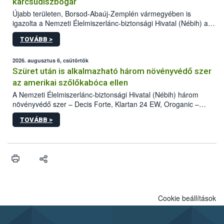
karcsúdíszbogár
Újabb területen, Borsod-Abaúj-Zemplén vármegyében is
igazolta a Nemzeti Élelmiszerlánc-biztonsági Hivatal (Nébih) a
kőrisrontó karcsúdíszbogár (Agrilus planipennis) jelenlétét. A
TOVÁBB >
kártevőt nem csak színcsapdában találták meg, de már fertőzött
fában is azonosították. A növényvédelmi szakemberek folytatják
az intenzív felderítést, emellett az intézkedéseket a szlovák
2026. augusztus 6, csütörtök
hatósággal is összehangolják a terjedés megállítása érdekében.
Szüret után is alkalmazható három növényvédő szer
az amerikai szőlőkabóca ellen
A Nemzeti Élelmiszerlánc-biztonsági Hivatal (Nébih) három
növényvédő szer – Decis Forte, Klartan 24 EW, Oroganic –
engedélyokiratát módosította, így azok a szüretet követően,
TOVÁBB >
egészen a vesszőérettség (BBCH 91) stádiumáig
felhasználhatóak a szőlőben. A kiterjesztések célja, hogy a korai
érésű szőlőkben is legyen lehetőség a károsító elleni további
védekezésre. Az Oroganic készítmény kis kiszerelésben kiskerti
felhasználók számára is elérhető és ökológiai termesztésben is
engedélyezett.
Cookie beállítások