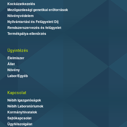
Kockázatkezelés
Mezőgazdasági genetikai erőforrások
Növényvédelem
Nyilvántartási és Felügyeleti Díj
Rendszerszervezés és felügyelet
Termékpálya-ellenőrzés
Ügyintézés
Élelmiszer
Állat
Növény
Labor/Egyéb
Kapcsolat
Nébih Igazgatóságok
Nébih Laboratóriumok
Kormányhivatalok
Sajtókapcsolat
Ügyfélszolgálat