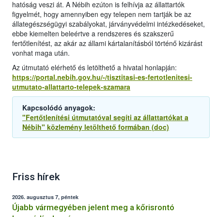
hatóság veszi át. A Nébih ezúton is felhívja az állattartók
figyelmét, hogy amennyiben egy telepen nem tartják be az
állategészségügyi szabályokat, járványvédelmi intézkedéseket,
ebbe kiemelten beleértve a rendszeres és szakszerű
fertőtlenítést, az akár az állami kártalanításból történő kizárást
vonhat maga után.
Az útmutató elérhető és letölthető a hivatal honlapján:
https://portal.nebih.gov.hu/-/tisztitasi-es-fertotlenitesi-
utmutato-allattarto-telepek-szamara
Kapcsolódó anyagok:
"Fertőtlenítési útmutatóval segíti az állattartókat a
Nébih" közlemény letölthető formában (doc)
Friss hírek
2026. augusztus 7, péntek
Újabb vármegyében jelent meg a kőrisrontó