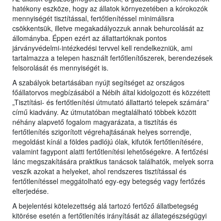
hatékony eszköze, hogy az állatok környezetében a kórokozók
mennyiségét tisztítással, fertőtlenítéssel minimálisra
csökkentsük, illetve megakadályozzuk annak behurcolását az
állományba. Éppen ezért az állattartóknak pontos
járványvédelmi-intézkedési tervvel kell rendelkezniük, ami
tartalmazza a telepen használt fertőtlenítőszerek, berendezések
felsorolását és mennyiségét is.
A szabályok betartásában nyújt segítséget az országos
főállatorvos megbízásából a Nébih által kidolgozott és közzétett
„Tisztítási- és fertőtlenítési útmutató állattartó telepek számára”
című kiadvány. Az útmutatóban megtalálható többek között
néhány alapvető fogalom magyarázata, a tisztítás és
fertőtlenítés szigorított végrehajtásának helyes sorrendje,
megoldást kínál a földes padlójú ólak, kifutók fertőtlenítésére,
valamint fagypont alatti fertőtlenítési lehetőségekre. A fertőzési
lánc megszakítására praktikus tanácsok találhatók, melyek sorra
veszik azokat a helyeket, ahol rendszeres tisztítással és
fertőtlenítéssel meggátolható egy-egy betegség vagy fertőzés
elterjedése.
A bejelentési kötelezettség alá tartozó fertőző állatbetegség
kitörése esetén a fertőtlenítés irányítását az állategészségügyi